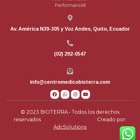
Performancell
Av. América N39-305 y Voz Andes, Quito, Ecuador
(02) 292-0547
info@centromedicobioterra.com
© 2023 BIOTERRA • Todos los derechos
reservados
Creado por:
AdcSolutions