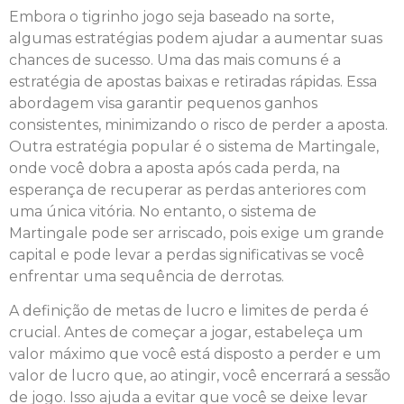
Embora o tigrinho jogo seja baseado na sorte,
algumas estratégias podem ajudar a aumentar suas
chances de sucesso. Uma das mais comuns é a
estratégia de apostas baixas e retiradas rápidas. Essa
abordagem visa garantir pequenos ganhos
consistentes, minimizando o risco de perder a aposta.
Outra estratégia popular é o sistema de Martingale,
onde você dobra a aposta após cada perda, na
esperança de recuperar as perdas anteriores com
uma única vitória. No entanto, o sistema de
Martingale pode ser arriscado, pois exige um grande
capital e pode levar a perdas significativas se você
enfrentar uma sequência de derrotas.
A definição de metas de lucro e limites de perda é
crucial. Antes de começar a jogar, estabeleça um
valor máximo que você está disposto a perder e um
valor de lucro que, ao atingir, você encerrará a sessão
de jogo. Isso ajuda a evitar que você se deixe levar