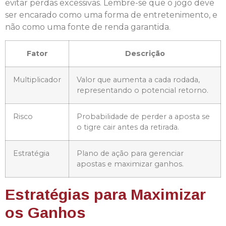
evitar perdas excessivas. Lembre-se que o jogo deve
ser encarado como uma forma de entretenimento, e
não como uma fonte de renda garantida.
Fator
Descrição
Multiplicador
Valor que aumenta a cada rodada,
representando o potencial retorno.
Risco
Probabilidade de perder a aposta se
o tigre cair antes da retirada.
Estratégia
Plano de ação para gerenciar
apostas e maximizar ganhos.
Estratégias para Maximizar
os Ganhos