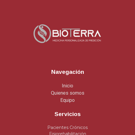
Navegación
Inicio
Quienes somos
Equipo
Servicios
Pacientes Crónicos
Fisiorehabilitación