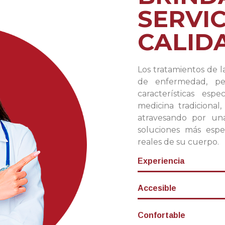
SERVIC
CALID
Los tratamientos de l
de enfermedad, pe
características esp
medicina tradicional
atravesando por un
soluciones más espe
reales de su cuerpo.
Experiencia
Accesible
Confortable