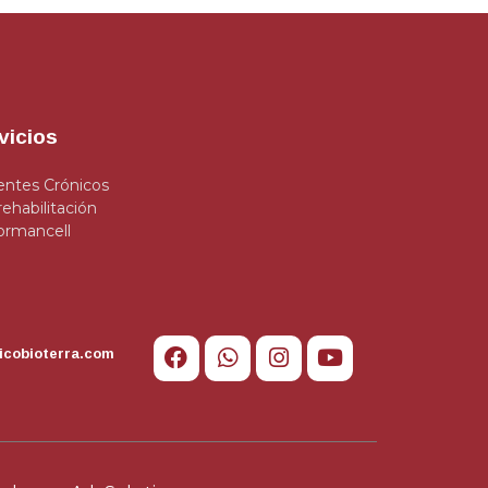
vicios
entes Crónicos
rehabilitación
ormancell
icobioterra.com