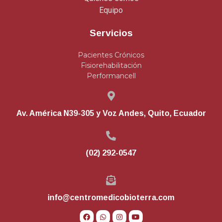
Equipo
Servicios
Pacientes Crónicos
Fisiorehabilitación
Performancell
Av. América N39-305 y Voz Andes, Quito, Ecuador
(02) 292-0547
info@centromedicobioterra.com