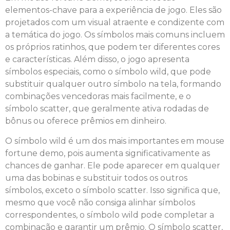
elementos-chave para a experiência de jogo. Eles são
projetados com um visual atraente e condizente com
a temática do jogo. Os símbolos mais comuns incluem
os próprios ratinhos, que podem ter diferentes cores
e características. Além disso, o jogo apresenta
símbolos especiais, como o símbolo wild, que pode
substituir qualquer outro símbolo na tela, formando
combinações vencedoras mais facilmente, e o
símbolo scatter, que geralmente ativa rodadas de
bônus ou oferece prêmios em dinheiro.
O símbolo wild é um dos mais importantes em mouse
fortune demo, pois aumenta significativamente as
chances de ganhar. Ele pode aparecer em qualquer
uma das bobinas e substituir todos os outros
símbolos, exceto o símbolo scatter. Isso significa que,
mesmo que você não consiga alinhar símbolos
correspondentes, o símbolo wild pode completar a
combinação e garantir um prêmio. O símbolo scatter,