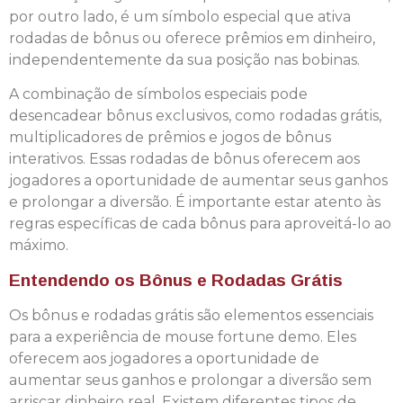
por outro lado, é um símbolo especial que ativa
rodadas de bônus ou oferece prêmios em dinheiro,
independentemente da sua posição nas bobinas.
A combinação de símbolos especiais pode
desencadear bônus exclusivos, como rodadas grátis,
multiplicadores de prêmios e jogos de bônus
interativos. Essas rodadas de bônus oferecem aos
jogadores a oportunidade de aumentar seus ganhos
e prolongar a diversão. É importante estar atento às
regras específicas de cada bônus para aproveitá-lo ao
máximo.
Entendendo os Bônus e Rodadas Grátis
Os bônus e rodadas grátis são elementos essenciais
para a experiência de mouse fortune demo. Eles
oferecem aos jogadores a oportunidade de
aumentar seus ganhos e prolongar a diversão sem
arriscar dinheiro real. Existem diferentes tipos de