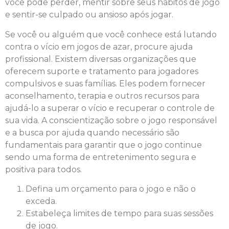
você pode perder, mentir sobre seus hábitos de jogo
e sentir-se culpado ou ansioso após jogar.
Se você ou alguém que você conhece está lutando
contra o vício em jogos de azar, procure ajuda
profissional. Existem diversas organizações que
oferecem suporte e tratamento para jogadores
compulsivos e suas famílias. Eles podem fornecer
aconselhamento, terapia e outros recursos para
ajudá-lo a superar o vício e recuperar o controle de
sua vida. A conscientização sobre o jogo responsável
e a busca por ajuda quando necessário são
fundamentais para garantir que o jogo continue
sendo uma forma de entretenimento segura e
positiva para todos.
Defina um orçamento para o jogo e não o
exceda.
Estabeleça limites de tempo para suas sessões
de jogo.