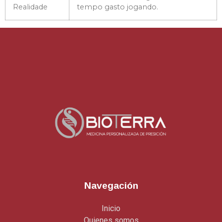
Realidade
tempo gasto jogando.
Navegación
Inicio
Quienes somos