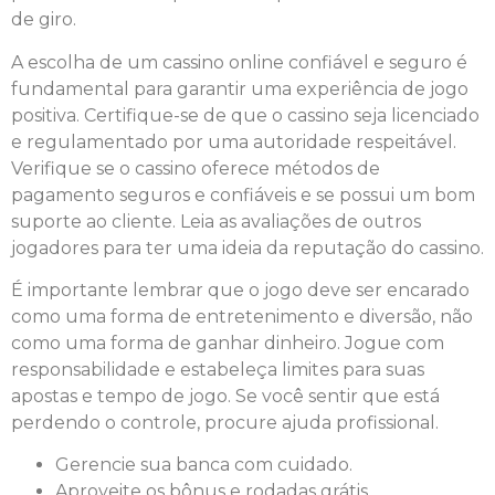
de giro.
A escolha de um cassino online confiável e seguro é
fundamental para garantir uma experiência de jogo
positiva. Certifique-se de que o cassino seja licenciado
e regulamentado por uma autoridade respeitável.
Verifique se o cassino oferece métodos de
pagamento seguros e confiáveis e se possui um bom
suporte ao cliente. Leia as avaliações de outros
jogadores para ter uma ideia da reputação do cassino.
É importante lembrar que o jogo deve ser encarado
como uma forma de entretenimento e diversão, não
como uma forma de ganhar dinheiro. Jogue com
responsabilidade e estabeleça limites para suas
apostas e tempo de jogo. Se você sentir que está
perdendo o controle, procure ajuda profissional.
Gerencie sua banca com cuidado.
Aproveite os bônus e rodadas grátis.