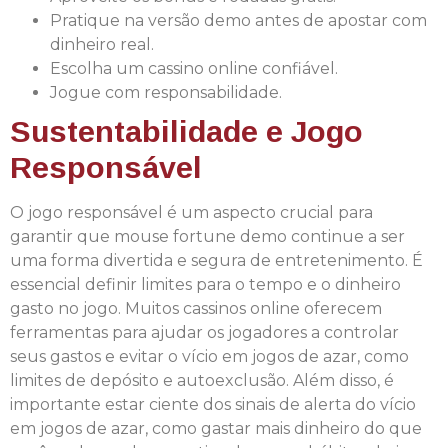
Pratique na versão demo antes de apostar com
dinheiro real.
Escolha um cassino online confiável.
Jogue com responsabilidade.
Sustentabilidade e Jogo
Responsável
O jogo responsável é um aspecto crucial para
garantir que mouse fortune demo continue a ser
uma forma divertida e segura de entretenimento. É
essencial definir limites para o tempo e o dinheiro
gasto no jogo. Muitos cassinos online oferecem
ferramentas para ajudar os jogadores a controlar
seus gastos e evitar o vício em jogos de azar, como
limites de depósito e autoexclusão. Além disso, é
importante estar ciente dos sinais de alerta do vício
em jogos de azar, como gastar mais dinheiro do que