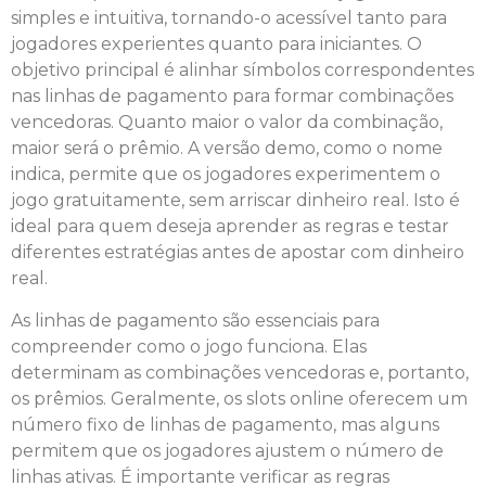
simples e intuitiva, tornando-o acessível tanto para
jogadores experientes quanto para iniciantes. O
objetivo principal é alinhar símbolos correspondentes
nas linhas de pagamento para formar combinações
vencedoras. Quanto maior o valor da combinação,
maior será o prêmio. A versão demo, como o nome
indica, permite que os jogadores experimentem o
jogo gratuitamente, sem arriscar dinheiro real. Isto é
ideal para quem deseja aprender as regras e testar
diferentes estratégias antes de apostar com dinheiro
real.
As linhas de pagamento são essenciais para
compreender como o jogo funciona. Elas
determinam as combinações vencedoras e, portanto,
os prêmios. Geralmente, os slots online oferecem um
número fixo de linhas de pagamento, mas alguns
permitem que os jogadores ajustem o número de
linhas ativas. É importante verificar as regras