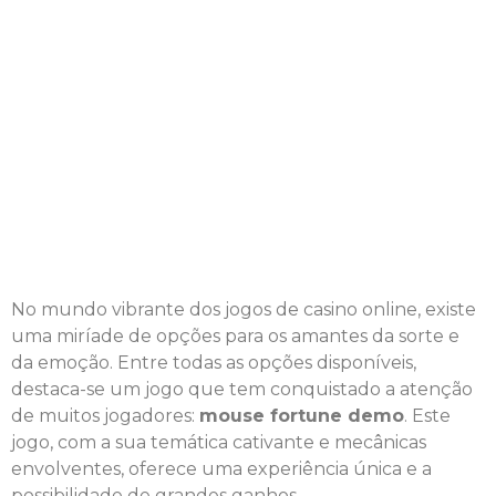
Maximize Seus
Ganhos com mouse
fortune demo e
Desvende um Mundo
de Bônus Exclusivos!
No mundo vibrante dos jogos de casino online, existe
uma miríade de opções para os amantes da sorte e
da emoção. Entre todas as opções disponíveis,
destaca-se um jogo que tem conquistado a atenção
de muitos jogadores:
mouse fortune demo
. Este
jogo, com a sua temática cativante e mecânicas
envolventes, oferece uma experiência única e a
possibilidade de grandes ganhos.