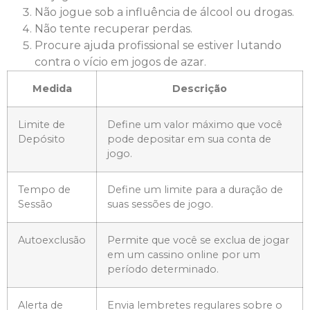
Não jogue sob a influência de álcool ou drogas.
Não tente recuperar perdas.
Procure ajuda profissional se estiver lutando
contra o vício em jogos de azar.
Medida
Descrição
Limite de
Define um valor máximo que você
Depósito
pode depositar em sua conta de
jogo.
Tempo de
Define um limite para a duração de
Sessão
suas sessões de jogo.
Autoexclusão
Permite que você se exclua de jogar
em um cassino online por um
período determinado.
Alerta de
Envia lembretes regulares sobre o