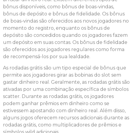
bônus disponíveis, como bônus de boas-vindas,
bônus de depósito e bônus de fidelidade. Os bônus
de boas-vindas são oferecidos aos novos jogadores no
momento do registro, enquanto os bônus de
depósito são concedidos quando os jogadores fazem
um depósito em suas contas. Os bônus de fidelidade
são oferecidos aos jogadores regulares como forma
de recompensá-los por sua lealdade.
As rodadas grátis são um tipo especial de bônus que
permite aos jogadores girar as bobinas do slot sem
gastar dinheiro real. Geralmente, as rodadas grátis são
ativadas por uma combinação específica de símbolos
scatter. Durante as rodadas grátis, os jogadores
podem ganhar prêmios em dinheiro como se
estivessem apostando com dinheiro real. Além disso,
alguns jogos oferecem recursos adicionais durante as
rodadas grátis, como multiplicadores de prêmios e
símbolos wild adicionais.