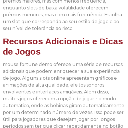
prêmios maiores, mas com menos frequência,
enquanto slots de baixa volatilidade oferecem
prêmios menores, mas com mais frequência. Escolha
um slot que corresponda ao seu estilo de jogo e ao
seu nível de tolerância ao risco.
Recursos Adicionais e Dicas
de Jogos
mouse fortune demo oferece uma série de recursos
adicionais que podem enriquecer a sua experiência
de jogo. Alguns slots online apresentam gráficos e
animações de alta qualidade, efeitos sonoros
envolventes e interfaces amigáveis. Além disso,
muitos jogos oferecem a opção de jogar no modo
automático, onde as bobinas giram automaticamente
por um determinado número de vezes. Isso pode ser
útil para jogadores que desejam jogar por longos
períodos sem ter que clicar repetidamente no botão