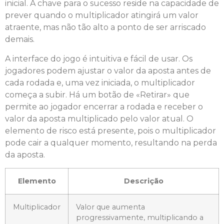
inicial. A chave para o sucesso reside na capacidade de
prever quando o multiplicador atingirá um valor
atraente, mas não tão alto a ponto de ser arriscado
demais.
A interface do jogo é intuitiva e fácil de usar. Os
jogadores podem ajustar o valor da aposta antes de
cada rodada e, uma vez iniciada, o multiplicador
começa a subir. Há um botão de «Retirar» que
permite ao jogador encerrar a rodada e receber o
valor da aposta multiplicado pelo valor atual. O
elemento de risco está presente, pois o multiplicador
pode cair a qualquer momento, resultando na perda
da aposta.
Elemento
Descrição
Multiplicador
Valor que aumenta
progressivamente, multiplicando a