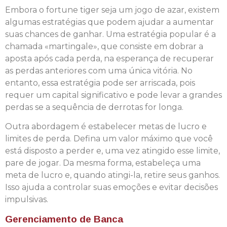
Embora o fortune tiger seja um jogo de azar, existem
algumas estratégias que podem ajudar a aumentar
suas chances de ganhar. Uma estratégia popular é a
chamada «martingale», que consiste em dobrar a
aposta após cada perda, na esperança de recuperar
as perdas anteriores com uma única vitória. No
entanto, essa estratégia pode ser arriscada, pois
requer um capital significativo e pode levar a grandes
perdas se a sequência de derrotas for longa.
Outra abordagem é estabelecer metas de lucro e
limites de perda. Defina um valor máximo que você
está disposto a perder e, uma vez atingido esse limite,
pare de jogar. Da mesma forma, estabeleça uma
meta de lucro e, quando atingi-la, retire seus ganhos.
Isso ajuda a controlar suas emoções e evitar decisões
impulsivas.
Gerenciamento de Banca