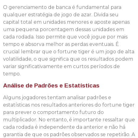
O gerenciamento de banca é fundamental para
qualquer estratégia de jogo de azar. Divida seu
capital total em unidades menores e aposte apenas
uma pequena porcentagem dessas unidades em
cada rodada. Isso permite que você jogue por mais
tempo e absorva melhor as perdas eventuais. É
crucial lembrar que o fortune tiger é um jogo de alta
volatilidade, o que significa que os resultados podem
variar significativamente em curtos períodos de
tempo.
Análise de Padrões e Estatísticas
Alguns jogadores tentam analisar padrões e
estatísticas nos resultados anteriores do fortune tiger
para prever o comportamento futuro do
multiplicador. No entanto, é importante ressaltar que
cada rodada é independente da anterior e não há
garantia de que os padrões observados se repetirão. A