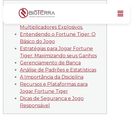
Acelere Sua Sorte: Domine a Arte
de Ganhar com fortune tiger e
Multiplicadores Explosivos.
Entendendo o Fortune Tiger: O
Básico do Jogo
Estratégias para Jogar Fortune
Tiger: Maximizando seus Ganhos
Gerenciamento de Banca
Análise de Padrões e Estatísticas
A Importância da Disciplina
Recursos e Plataformas para
Jogar Fortune Tiger
Dicas de Segurança e Jogo
Responsável
Acelere Sua Sorte: