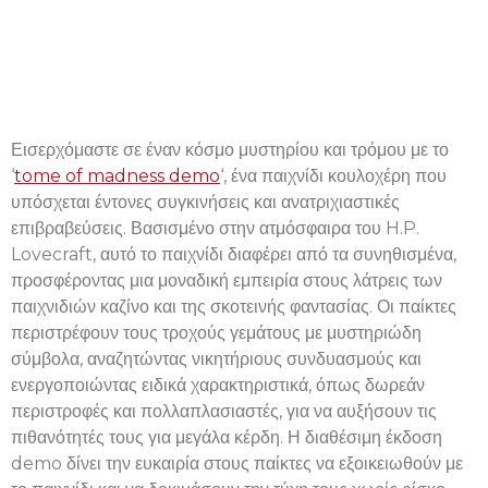
κυριαρχήστε στους
τροχούς του τρόμου.
Εισερχόμαστε σε έναν κόσμο μυστηρίου και τρόμου με το
‘
tome of madness demo
‘, ένα παιχνίδι κουλοχέρη που
υπόσχεται έντονες συγκινήσεις και ανατριχιαστικές
επιβραβεύσεις. Βασισμένο στην ατμόσφαιρα του H.P.
Lovecraft, αυτό το παιχνίδι διαφέρει από τα συνηθισμένα,
προσφέροντας μια μοναδική εμπειρία στους λάτρεις των
παιχνιδιών καζίνο και της σκοτεινής φαντασίας. Οι παίκτες
περιστρέφουν τους τροχούς γεμάτους με μυστηριώδη
σύμβολα, αναζητώντας νικητήριους συνδυασμούς και
ενεργοποιώντας ειδικά χαρακτηριστικά, όπως δωρεάν
περιστροφές και πολλαπλασιαστές, για να αυξήσουν τις
πιθανότητές τους για μεγάλα κέρδη. Η διαθέσιμη έκδοση
demo δίνει την ευκαιρία στους παίκτες να εξοικειωθούν με