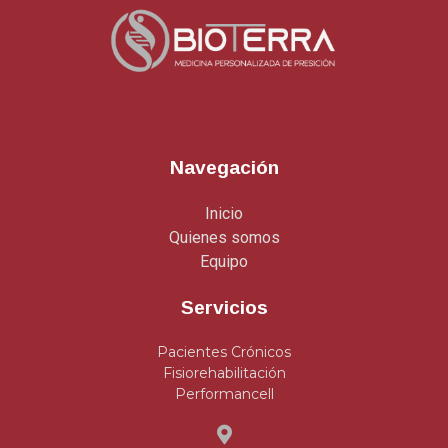
Navegación
Inicio
Quienes somos
Equipo
Servicios
Pacientes Crónicos
Fisiorehabilitación
Performancell