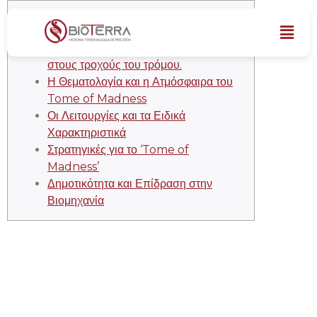
Αποκαλύψτε τα Μυστικά του Tome of
Madness demo και κυριαρχήστε
στους τροχούς του τρόμου.
Η Θεματολογία και η Ατμόσφαιρα του
Tome of Madness
Οι Λειτουργίες και τα Ειδικά
Χαρακτηριστικά
Στρατηγικές για το ‘Tome of
Madness’
Δημοτικότητα και Επίδραση στην
Βιομηχανία
Αποκαλύψτε τα
Μυστικά του Tome of
Madness demo και