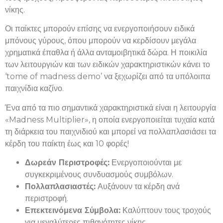
νίκης.
Οι παίκτες μπορούν επίσης να ενεργοποιήσουν ειδικά
μπόνους γύρους, όπου μπορούν να κερδίσουν μεγάλα
χρηματικά έπαθλα ή άλλα ανταμοιβητικά δώρα. Η ποικιλία
των λειτουργιών και των ειδικών χαρακτηριστικών κάνει το
‘tome of madness demo’ να ξεχωρίζει από τα υπόλοιπα
παιχνίδια καζίνο.
Ένα από τα πιο σημαντικά χαρακτηριστικά είναι η λειτουργία
«Madness Multiplier», η οποία ενεργοποιείται τυχαία κατά
τη διάρκεια του παιχνιδιού και μπορεί να πολλαπλασιάσει τα
κέρδη του παίκτη έως και 10 φορές!
Δωρεάν Περιστροφές:
Ενεργοποιούνται με
συγκεκριμένους συνδυασμούς συμβόλων.
Πολλαπλασιαστές:
Αυξάνουν τα κέρδη ανά
περιστροφή.
Επεκτεινόμενα Σύμβολα:
Καλύπτουν τους τροχούς
για μεγαλύτερες πιθανότητες νίκης.