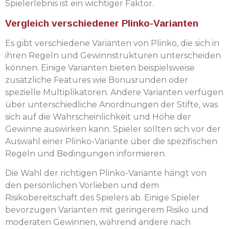
Spielerlebnis ist ein wichtiger Faktor.
Vergleich verschiedener Plinko-Varianten
Es gibt verschiedene Varianten von Plinko, die sich in
ihren Regeln und Gewinnstrukturen unterscheiden
können. Einige Varianten bieten beispielsweise
zusätzliche Features wie Bonusrunden oder
spezielle Multiplikatoren. Andere Varianten verfügen
über unterschiedliche Anordnungen der Stifte, was
sich auf die Wahrscheinlichkeit und Höhe der
Gewinne auswirken kann. Spieler sollten sich vor der
Auswahl einer Plinko-Variante über die spezifischen
Regeln und Bedingungen informieren.
Die Wahl der richtigen Plinko-Variante hängt von
den persönlichen Vorlieben und dem
Risikobereitschaft des Spielers ab. Einige Spieler
bevorzugen Varianten mit geringerem Risiko und
moderaten Gewinnen, während andere nach