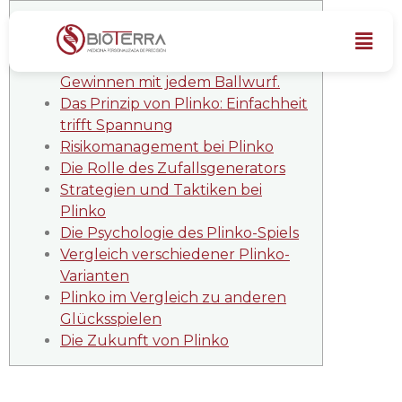
Fesselnde Plinko Casino
Abenteuer: Dein Weg zu rasanten
Gewinnen mit jedem Ballwurf.
Das Prinzip von Plinko: Einfachheit
trifft Spannung
Risikomanagement bei Plinko
Die Rolle des Zufallsgenerators
Strategien und Taktiken bei
Plinko
Die Psychologie des Plinko-Spiels
Vergleich verschiedener Plinko-
Varianten
Plinko im Vergleich zu anderen
Glücksspielen
Die Zukunft von Plinko
Fesselnde Plinko