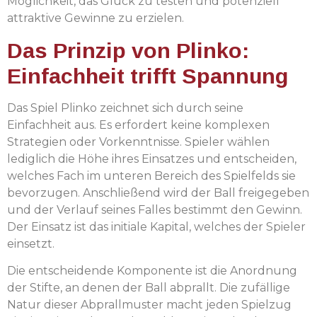
Möglichkeit, das Glück zu testen und potenziell
attraktive Gewinne zu erzielen.
Das Prinzip von Plinko:
Einfachheit trifft Spannung
Das Spiel Plinko zeichnet sich durch seine
Einfachheit aus. Es erfordert keine komplexen
Strategien oder Vorkenntnisse. Spieler wählen
lediglich die Höhe ihres Einsatzes und entscheiden,
welches Fach im unteren Bereich des Spielfelds sie
bevorzugen. Anschließend wird der Ball freigegeben
und der Verlauf seines Falles bestimmt den Gewinn.
Der Einsatz ist das initiale Kapital, welches der Spieler
einsetzt.
Die entscheidende Komponente ist die Anordnung
der Stifte, an denen der Ball abprallt. Die zufällige
Natur dieser Abprallmuster macht jeden Spielzug