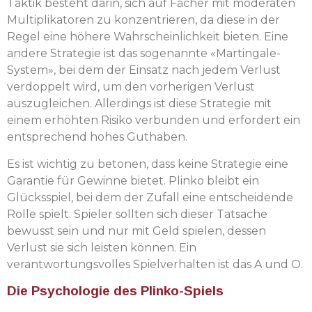
Taktik besteht darin, sich auf Fächer mit moderaten
Multiplikatoren zu konzentrieren, da diese in der
Regel eine höhere Wahrscheinlichkeit bieten. Eine
andere Strategie ist das sogenannte «Martingale-
System», bei dem der Einsatz nach jedem Verlust
verdoppelt wird, um den vorherigen Verlust
auszugleichen. Allerdings ist diese Strategie mit
einem erhöhten Risiko verbunden und erfordert ein
entsprechend hohes Guthaben.
Es ist wichtig zu betonen, dass keine Strategie eine
Garantie für Gewinne bietet. Plinko bleibt ein
Glücksspiel, bei dem der Zufall eine entscheidende
Rolle spielt. Spieler sollten sich dieser Tatsache
bewusst sein und nur mit Geld spielen, dessen
Verlust sie sich leisten können. Ein
verantwortungsvolles Spielverhalten ist das A und O.
Die Psychologie des Plinko-Spiels