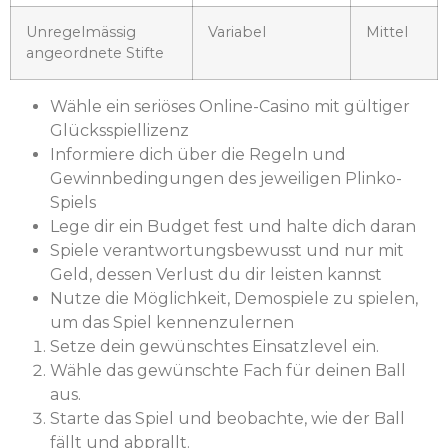
Unregelmässig
Variabel
Mittel
angeordnete Stifte
Wähle ein seriöses Online-Casino mit gültiger
Glücksspiellizenz
Informiere dich über die Regeln und
Gewinnbedingungen des jeweiligen Plinko-
Spiels
Lege dir ein Budget fest und halte dich daran
Spiele verantwortungsbewusst und nur mit
Geld, dessen Verlust du dir leisten kannst
Nutze die Möglichkeit, Demospiele zu spielen,
um das Spiel kennenzulernen
Setze dein gewünschtes Einsatzlevel ein.
Wähle das gewünschte Fach für deinen Ball
aus.
Starte das Spiel und beobachte, wie der Ball
fällt und abprallt.