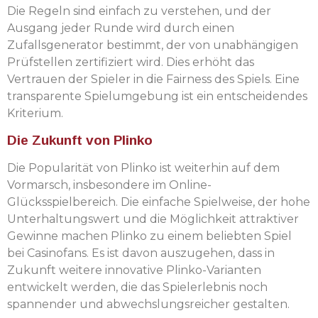
Die Regeln sind einfach zu verstehen, und der
Ausgang jeder Runde wird durch einen
Zufallsgenerator bestimmt, der von unabhängigen
Prüfstellen zertifiziert wird. Dies erhöht das
Vertrauen der Spieler in die Fairness des Spiels. Eine
transparente Spielumgebung ist ein entscheidendes
Kriterium.
Die Zukunft von Plinko
Die Popularität von Plinko ist weiterhin auf dem
Vormarsch, insbesondere im Online-
Glücksspielbereich. Die einfache Spielweise, der hohe
Unterhaltungswert und die Möglichkeit attraktiver
Gewinne machen Plinko zu einem beliebten Spiel
bei Casinofans. Es ist davon auszugehen, dass in
Zukunft weitere innovative Plinko-Varianten
entwickelt werden, die das Spielerlebnis noch
spannender und abwechslungsreicher gestalten.