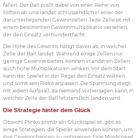
fallen. Der Ball prallt dabei von einer Reihe von
Stiften ab und landet schlussendlich in einer der
darunterliegenden Gewinnzellen. Jede Zelle ist mit
einem bestimmten Gewinnmultiplikator versehen,
der den Einsatz verhundertfacht.
Die Höhe des Gewinns hängt davon ab, in welcher
Zelle der Ball landet. Während einige Zellen nur
geringe Gewinne bieten, können in anderen Zellen
auch hohe Multiplikatoren winken. Vor dem Start
kann der Spieler in der Regel den Einsatz wählen
und somit sein Risiko anpassen. Die Spannung steigt
mit jedem Aufprall, da niemand vorhersagen kann, in
welcher Zelle der Ball letztendlich landen wird.
Die Strategie hinter dem Glück
Obwohl Plinko primär ein Glücksspiel ist, gibt es
einige Strategien, die Spieler anwenden können, um
ihre Gewinnchancen zu optimieren. Eine Möglichkeit