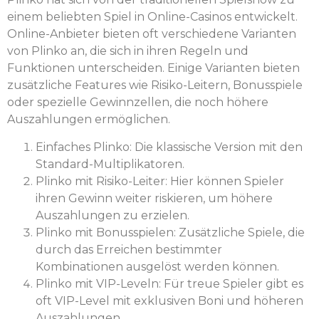
einem beliebten Spiel in Online-Casinos entwickelt.
Online-Anbieter bieten oft verschiedene Varianten
von Plinko an, die sich in ihren Regeln und
Funktionen unterscheiden. Einige Varianten bieten
zusätzliche Features wie Risiko-Leitern, Bonusspiele
oder spezielle Gewinnzellen, die noch höhere
Auszahlungen ermöglichen.
Einfaches Plinko: Die klassische Version mit den
Standard-Multiplikatoren.
Plinko mit Risiko-Leiter: Hier können Spieler
ihren Gewinn weiter riskieren, um höhere
Auszahlungen zu erzielen.
Plinko mit Bonusspielen: Zusätzliche Spiele, die
durch das Erreichen bestimmter
Kombinationen ausgelöst werden können.
Plinko mit VIP-Leveln: Für treue Spieler gibt es
oft VIP-Level mit exklusiven Boni und höheren
Auszahlungen.