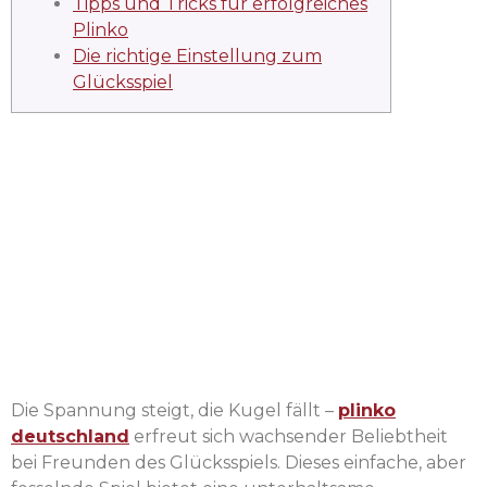
Tipps und Tricks für erfolgreiches
Plinko
Die richtige Einstellung zum
Glücksspiel
Fesselnde Plinko
Spannung erleben –
Dein Guide zu plinko
deutschland und
großen Gewinnen.
Die Spannung steigt, die Kugel fällt –
plinko
deutschland
erfreut sich wachsender Beliebtheit
bei Freunden des Glücksspiels. Dieses einfache, aber