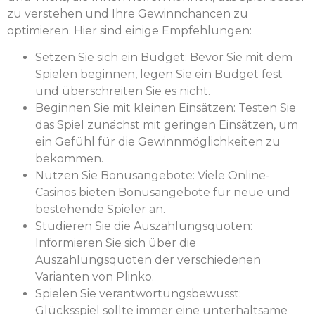
zu verstehen und Ihre Gewinnchancen zu
optimieren. Hier sind einige Empfehlungen:
Setzen Sie sich ein Budget: Bevor Sie mit dem
Spielen beginnen, legen Sie ein Budget fest
und überschreiten Sie es nicht.
Beginnen Sie mit kleinen Einsätzen: Testen Sie
das Spiel zunächst mit geringen Einsätzen, um
ein Gefühl für die Gewinnmöglichkeiten zu
bekommen.
Nutzen Sie Bonusangebote: Viele Online-
Casinos bieten Bonusangebote für neue und
bestehende Spieler an.
Studieren Sie die Auszahlungsquoten:
Informieren Sie sich über die
Auszahlungsquoten der verschiedenen
Varianten von Plinko.
Spielen Sie verantwortungsbewusst:
Glücksspiel sollte immer eine unterhaltsame