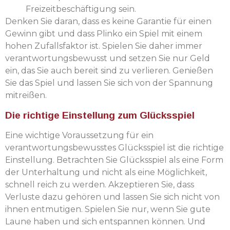
Freizeitbeschäftigung sein.
Denken Sie daran, dass es keine Garantie für einen
Gewinn gibt und dass Plinko ein Spiel mit einem
hohen Zufallsfaktor ist. Spielen Sie daher immer
verantwortungsbewusst und setzen Sie nur Geld
ein, das Sie auch bereit sind zu verlieren. Genießen
Sie das Spiel und lassen Sie sich von der Spannung
mitreißen.
Die richtige Einstellung zum Glücksspiel
Eine wichtige Voraussetzung für ein
verantwortungsbewusstes Glücksspiel ist die richtige
Einstellung. Betrachten Sie Glücksspiel als eine Form
der Unterhaltung und nicht als eine Möglichkeit,
schnell reich zu werden. Akzeptieren Sie, dass
Verluste dazu gehören und lassen Sie sich nicht von
ihnen entmutigen. Spielen Sie nur, wenn Sie gute
Laune haben und sich entspannen können. Und