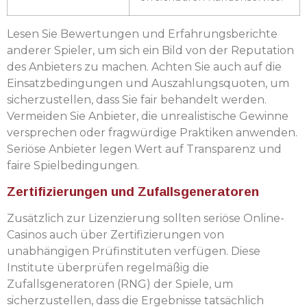
Lesen Sie Bewertungen und Erfahrungsberichte
anderer Spieler, um sich ein Bild von der Reputation
des Anbieters zu machen. Achten Sie auch auf die
Einsatzbedingungen und Auszahlungsquoten, um
sicherzustellen, dass Sie fair behandelt werden.
Vermeiden Sie Anbieter, die unrealistische Gewinne
versprechen oder fragwürdige Praktiken anwenden.
Seriöse Anbieter legen Wert auf Transparenz und
faire Spielbedingungen.
Zertifizierungen und Zufallsgeneratoren
Zusätzlich zur Lizenzierung sollten seriöse Online-
Casinos auch über Zertifizierungen von
unabhängigen Prüfinstituten verfügen. Diese
Institute überprüfen regelmäßig die
Zufallsgeneratoren (RNG) der Spiele, um
sicherzustellen, dass die Ergebnisse tatsächlich