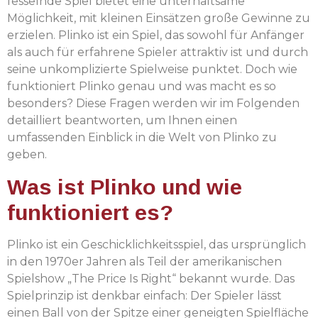
fesselnde Spiel bietet eine unterhaltsame
Möglichkeit, mit kleinen Einsätzen große Gewinne zu
erzielen. Plinko ist ein Spiel, das sowohl für Anfänger
als auch für erfahrene Spieler attraktiv ist und durch
seine unkomplizierte Spielweise punktet. Doch wie
funktioniert Plinko genau und was macht es so
besonders? Diese Fragen werden wir im Folgenden
detailliert beantworten, um Ihnen einen
umfassenden Einblick in die Welt von Plinko zu
geben.
Was ist Plinko und wie
funktioniert es?
Plinko ist ein Geschicklichkeitsspiel, das ursprünglich
in den 1970er Jahren als Teil der amerikanischen
Spielshow „The Price Is Right“ bekannt wurde. Das
Spielprinzip ist denkbar einfach: Der Spieler lässt
einen Ball von der Spitze einer geneigten Spielfläche