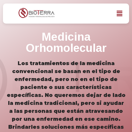
Medicina
Orhomolecular
Los tratamientos de la medicina
convencional se basan en el tipo de
enfermedad, pero no en el tipo de
paciente o sus características
específicas. No queremos dejar de lado
la medicina tradicional, pero si ayudar
a las personas que están atravesando
por una enfermedad en ese camino.
Brindarles soluciones más específicas