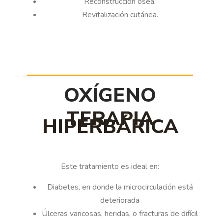
Reconstrucción ósea.
Revitalización cutánea.
OXÍGENO
TERAPIA
HIPERBÁRICA
Este tratamiento es ideal en:
Diabetes, en donde la microcirculación está
deteriorada
Úlceras varicosas, heridas, o fracturas de difícil