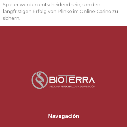
Spieler werden entscheidend sein, um den
langfristigen Erfolg von Plinko im Online-Casino zu
sichern.
Navegación