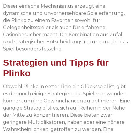
Dieser einfache Mechanismus erzeugt eine
dynamische und unvorhersehbare Spielerfahrung,
die Plinko zu einem Favoriten sowohl für
Gelegenheitsspieler als auch für erfahrene
Casinobesucher macht. Die Kombination aus Zufall
und strategischer Entscheidungsfindung macht das
Spiel besonders fesselnd.
Strategien und Tipps für
Plinko
Obwohl Plinko in erster Linie ein Glücksspiel ist, gibt
es dennoch einige Strategien, die Spieler anwenden
können, um ihre Gewinnchancen zu optimieren. Eine
gängige Strategie ist es, sich auf Reihen in der Nähe
der Mitte zu konzentrieren. Diese bieten zwar
geringere Multiplikatoren, haben aber eine höhere
Wahrscheinlichkeit, getroffen zu werden. Eine