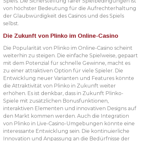
Spiels. Die Sicherstellung fairer Spielbedingungen ist
von höchster Bedeutung für die Aufrechterhaltung
der Glaubwürdigkeit des Casinos und des Spiels
selbst.
Die Zukunft von Plinko im Online-Casino
Die Popularität von Plinko im Online-Casino scheint
weiterhin zu steigen. Die einfache Spielweise, gepaart
mit dem Potenzial für schnelle Gewinne, macht es
zu einer attraktiven Option für viele Spieler. Die
Entwicklung neuer Varianten und Features könnte
die Attraktivität von Plinko in Zukunft weiter
erhöhen. Es ist denkbar, dass in Zukunft Plinko-
Spiele mit zusätzlichen Bonusfunktionen,
interaktiven Elementen und innovativen Designs auf
den Markt kommen werden. Auch die Integration
von Plinko in Live-Casino-Umgebungen könnte eine
interessante Entwicklung sein. Die kontinuierliche
Innovation und Anpassung an die Bedürfnisse der