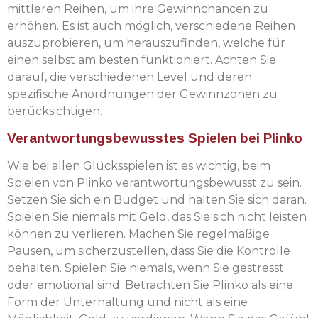
mittleren Reihen, um ihre Gewinnchancen zu
erhöhen. Es ist auch möglich, verschiedene Reihen
auszuprobieren, um herauszufinden, welche für
einen selbst am besten funktioniert. Achten Sie
darauf, die verschiedenen Level und deren
spezifische Anordnungen der Gewinnzonen zu
berücksichtigen.
Verantwortungsbewusstes Spielen bei Plinko
Wie bei allen Glücksspielen ist es wichtig, beim
Spielen von Plinko verantwortungsbewusst zu sein.
Setzen Sie sich ein Budget und halten Sie sich daran.
Spielen Sie niemals mit Geld, das Sie sich nicht leisten
können zu verlieren. Machen Sie regelmäßige
Pausen, um sicherzustellen, dass Sie die Kontrolle
behalten. Spielen Sie niemals, wenn Sie gestresst
oder emotional sind. Betrachten Sie Plinko als eine
Form der Unterhaltung und nicht als eine