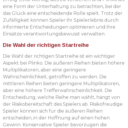
eine Form der Unterhaltung zu betrachten, bei der
das Glück eine entscheidende Rolle spielt. Trotz der
Zufälligkeit können Spieler ihr Spielerlebnis durch
informierte Entscheidungen optimieren und ihre
Einsätze verantwortungsbewusst verwalten.
Die Wahl der richtigen Startreihe
Die Wahl der richtigen Startreihe ist ein wichtiger
Aspekt bei Plinko. Die äußeren Reihen bieten höhere
Multiplikatoren, aber eine geringere
Wahrscheinlichkeit, getroffen zu werden. Die
mittleren Reihen bieten geringere Multiplikatoren,
aber eine höhere Trefferwahrscheinlichkeit. Die
Entscheidung, welche Reihe man wählt, hängt von
der Risikobereitschaft des Spielers ab. Risikofreudige
Spieler können sich für die äußeren Reihen
entscheiden, in der Hoffnung auf einen hohen
Gewinn. Konservative Spieler bevorzugen die