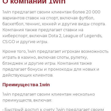
О компании 1win
1win предлагает своим клиентам более 20 000
вариантов ставок на спорт, включая футбол,
баскетбол, теннис, хоккей и другие виды спорта.
Компания также предлагает ставки на
киберспорт, включая Dota 2, League of Legends,
CS:GO и другие игры.
Кроме того, 1win предлагает игрокам возможность
играть в казино, включая слоты, рулетку,
блэкджек и другие игры. Компания также
предлагает бонусы и промокоды для новых и
действующих клиентов.
Преимущества 1win
1win предлагает своим клиентам несколько
преимуществ, включая:
• Быстрый доступ к счету: 1win предлагает своим