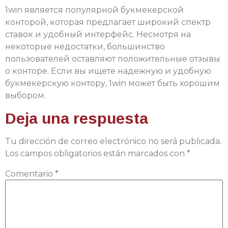
1win является популярной букмекерской
конторой, которая предлагает широкий спектр
ставок и удобный интерфейс. Несмотря на
некоторые недостатки, большинство
пользователей оставляют положительные отзывы
о конторе. Если вы ищете надежную и удобную
букмекерскую контору, 1win может быть хорошим
выбором.
Deja una respuesta
Tu dirección de correo electrónico no será publicada.
Los campos obligatorios están marcados con
*
Comentario
*