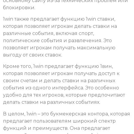
основному сайту из-за технических проблем или
блокировки.
1win также предлагает функцию 1win ставки,
которая позволяет игрокам делать ставки на
различные события, включая спорт,
политические события и развлечения. Это
позволяет игрокам получать максимальную
выгоду от своих ставок.
Кроме того, 1win предлагает функцию 1вин,
которая позволяет игрокам получать доступ к
своим счетам и делать ставки на различных
события из одного интерфейса. Это особенно
удобно для тех игроков, которые предпочитают
делать ставки на различных событиях.
В целом, 1win – это букмекерская контора, которая
предлагает пользователям широкий спектр
функций и преимуществ. Она предлагает