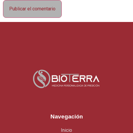
Navegación
Inicio