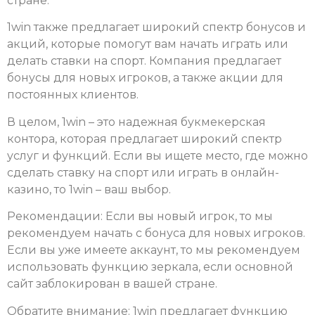
стране.
1win также предлагает широкий спектр бонусов и
акций, которые помогут вам начать играть или
делать ставки на спорт. Компания предлагает
бонусы для новых игроков, а также акции для
постоянных клиентов.
В целом, 1win – это надежная букмекерская
контора, которая предлагает широкий спектр
услуг и функций. Если вы ищете место, где можно
сделать ставку на спорт или играть в онлайн-
казино, то 1win – ваш выбор.
Рекомендации: Если вы новый игрок, то мы
рекомендуем начать с бонуса для новых игроков.
Если вы уже имеете аккаунт, то мы рекомендуем
использовать функцию зеркала, если основной
сайт заблокирован в вашей стране.
Обратите внимание: 1win предлагает функцию