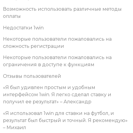
Возможность использовать различные методы
оплаты
Недостатки 1win
Некоторые пользователи пожаловались на
сложность регистрации
Некоторые пользователи пожаловались на
ограничения в доступе к функциям
Отзывы пользователей
«Я был удивлен простым и удобным
интерфейсом 1win. Я легко сделал ставку и
получил ее результат» – Александр
«Я использовал 1win для ставки на футбол, и
результат был быстрый и точный. Я рекомендую»
– Михаил