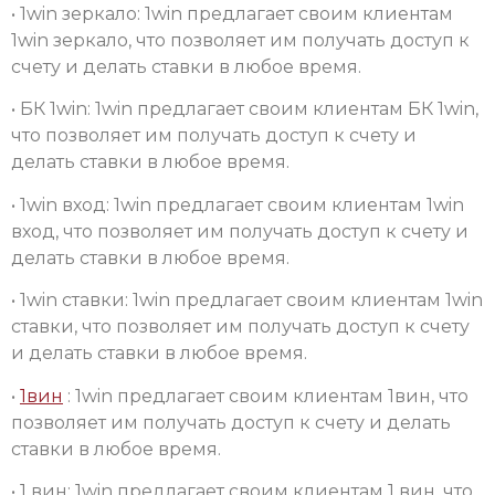
• 1win зеркало: 1win предлагает своим клиентам
1win зеркало, что позволяет им получать доступ к
счету и делать ставки в любое время.
• БК 1win: 1win предлагает своим клиентам БК 1win,
что позволяет им получать доступ к счету и
делать ставки в любое время.
• 1win вход: 1win предлагает своим клиентам 1win
вход, что позволяет им получать доступ к счету и
делать ставки в любое время.
• 1win ставки: 1win предлагает своим клиентам 1win
ставки, что позволяет им получать доступ к счету
и делать ставки в любое время.
•
1вин
: 1win предлагает своим клиентам 1вин, что
позволяет им получать доступ к счету и делать
ставки в любое время.
• 1 вин: 1win предлагает своим клиентам 1 вин, что