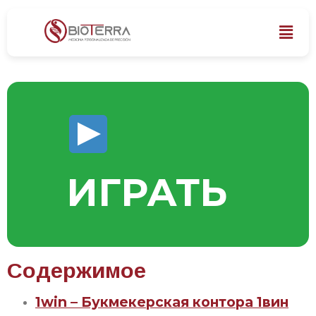
1win — букмекерская
контора 1вин
ИГРАТЬ
Содержимое
1win – Букмекерская контора 1вин