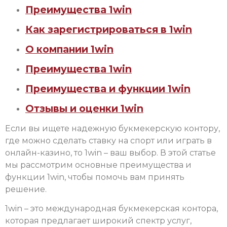
Преимущества 1win
Как зарегистрироваться в 1win
О компании 1win
Преимущества 1win
Преимущества и функции 1win
Отзывы и оценки 1win
Если вы ищете надежную букмекерскую контору,
где можно сделать ставку на спорт или играть в
онлайн-казино, то 1win – ваш выбор. В этой статье
мы рассмотрим основные преимущества и
функции 1win, чтобы помочь вам принять
решение.
1win – это международная букмекерская контора,
которая предлагает широкий спектр услуг,