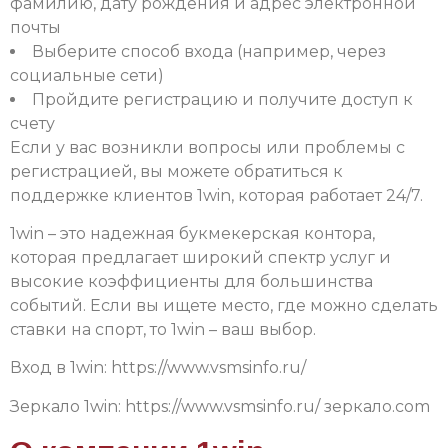
фамилию, дату рождения и адрес электронной
почты
Выберите способ входа (например, через
социальные сети)
Пройдите регистрацию и получите доступ к
счету
Если у вас возникли вопросы или проблемы с
регистрацией, вы можете обратиться к
поддержке клиентов 1win, которая работает 24/7.
1win – это надежная букмекерская контора,
которая предлагает широкий спектр услуг и
высокие коэффициенты для большинства
событий. Если вы ищете место, где можно сделать
ставки на спорт, то 1win – ваш выбор.
Вход в 1win: https://www.vsmsinfo.ru/
Зеркало 1win: https://www.vsmsinfo.ru/ зеркало.com