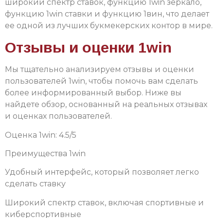
широкий спектр ставок, функцию 1win зеркало,
функцию 1win ставки и функцию 1вин, что делает
ее одной из лучших букмекерских контор в мире.
Отзывы и оценки 1win
Мы тщательно анализируем отзывы и оценки
пользователей 1win, чтобы помочь вам сделать
более информированный выбор. Ниже вы
найдете обзор, основанный на реальных отзывах
и оценках пользователей.
Оценка 1win: 4.5/5
Преимущества 1win
Удобный интерфейс, который позволяет легко
сделать ставку
Широкий спектр ставок, включая спортивные и
киберспортивные