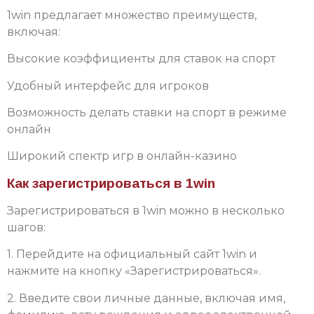
1win предлагает множество преимуществ,
включая:
Высокие коэффициенты для ставок на спорт
Удобный интерфейс для игроков
Возможность делать ставки на спорт в режиме
онлайн
Широкий спектр игр в онлайн-казино
Как зарегистрироваться в 1win
Зарегистрироваться в 1win можно в несколько
шагов:
1. Перейдите на официальный сайт 1win и
нажмите на кнопку «Зарегистрироваться».
2. Введите свои личные данные, включая имя,