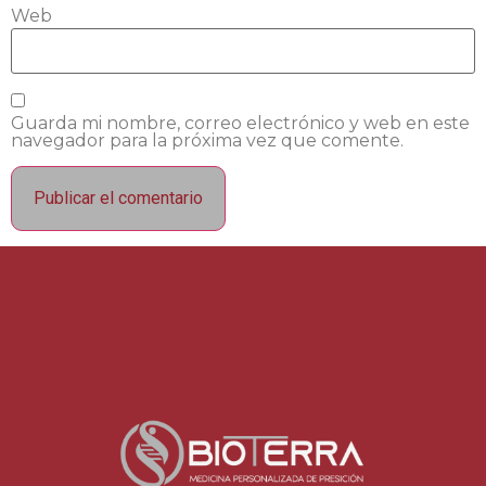
Web
Guarda mi nombre, correo electrónico y web en este
navegador para la próxima vez que comente.