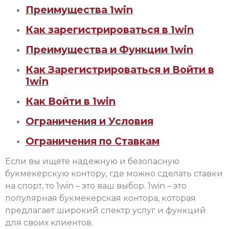
Преимущества 1win
Как зарегистрироваться в 1win
Преимущества и Функции 1win
Как Зарегистрироваться и Войти в
1win
Как Войти в 1win
Ограничения и Условия
Ограничения по Ставкам
Если вы ищете надежную и безопасную
букмекерскую контору, где можно сделать ставки
на спорт, то 1win – это ваш выбор. 1win – это
популярная букмекерская контора, которая
предлагает широкий спектр услуг и функций
для своих клиентов.