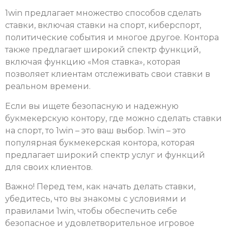
1win предлагает множество способов сделать
ставки, включая ставки на спорт, киберспорт,
политические события и многое другое. Контора
также предлагает широкий спектр функций,
включая функцию «Моя ставка», которая
позволяет клиентам отслеживать свои ставки в
реальном времени.
Если вы ищете безопасную и надежную
букмекерскую контору, где можно сделать ставки
на спорт, то 1win – это ваш выбор. 1win – это
популярная букмекерская контора, которая
предлагает широкий спектр услуг и функций
для своих клиентов.
Важно! Перед тем, как начать делать ставки,
убедитесь, что вы знакомы с условиями и
правилами 1win, чтобы обеспечить себе
безопасное и удовлетворительное игровое