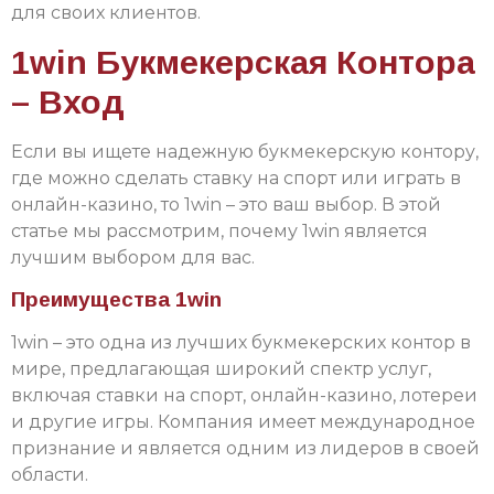
для своих клиентов.
1win Букмекерская Контора
– Вход
Если вы ищете надежную букмекерскую контору,
где можно сделать ставку на спорт или играть в
онлайн-казино, то 1win – это ваш выбор. В этой
статье мы рассмотрим, почему 1win является
лучшим выбором для вас.
Преимущества 1win
1win – это одна из лучших букмекерских контор в
мире, предлагающая широкий спектр услуг,
включая ставки на спорт, онлайн-казино, лотереи
и другие игры. Компания имеет международное
признание и является одним из лидеров в своей
области.