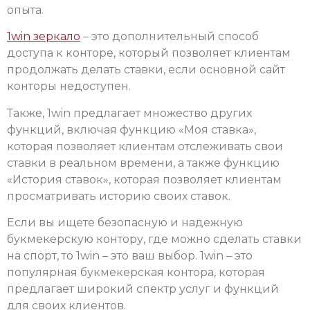
опыта.
1win зеркало
– это дополнительный способ
доступа к конторе, который позволяет клиентам
продолжать делать ставки, если основной сайт
конторы недоступен.
Также, 1win предлагает множество других
функций, включая функцию «Моя ставка»,
которая позволяет клиентам отслеживать свои
ставки в реальном времени, а также функцию
«История ставок», которая позволяет клиентам
просматривать историю своих ставок.
Если вы ищете безопасную и надежную
букмекерскую контору, где можно сделать ставки
на спорт, то 1win – это ваш выбор. 1win – это
популярная букмекерская контора, которая
предлагает широкий спектр услуг и функций
для своих клиентов.