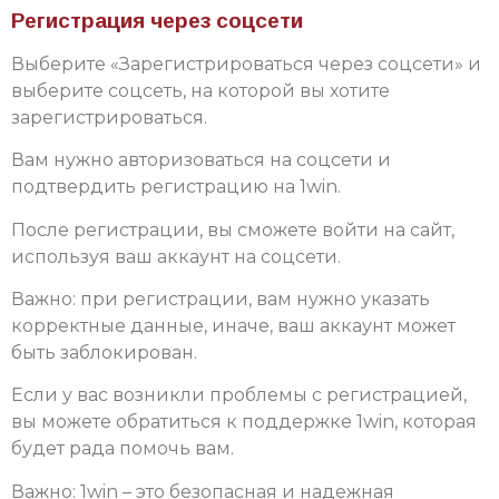
Регистрация через соцсети
Выберите «Зарегистрироваться через соцсети» и
выберите соцсеть, на которой вы хотите
зарегистрироваться.
Вам нужно авторизоваться на соцсети и
подтвердить регистрацию на 1win.
После регистрации, вы сможете войти на сайт,
используя ваш аккаунт на соцсети.
Важно: при регистрации, вам нужно указать
корректные данные, иначе, ваш аккаунт может
быть заблокирован.
Если у вас возникли проблемы с регистрацией,
вы можете обратиться к поддержке 1win, которая
будет рада помочь вам.
Важно: 1win – это безопасная и надежная