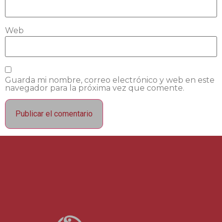
Web
Guarda mi nombre, correo electrónico y web en este
navegador para la próxima vez que comente.