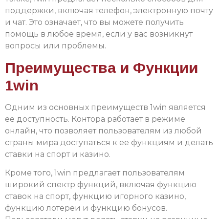
поддержки, включая телефон, электронную почту
и чат. Это означает, что вы можете получить
помощь в любое время, если у вас возникнут
вопросы или проблемы.
Преимущества и Функции
1win
Одним из основных преимуществ 1win является
ее доступность. Контора работает в режиме
онлайн, что позволяет пользователям из любой
страны мира доступаться к ее функциям и делать
ставки на спорт и казино.
Кроме того, 1win предлагает пользователям
широкий спектр функций, включая функцию
ставок на спорт, функцию игорного казино,
функцию лотереи и функцию бонусов.