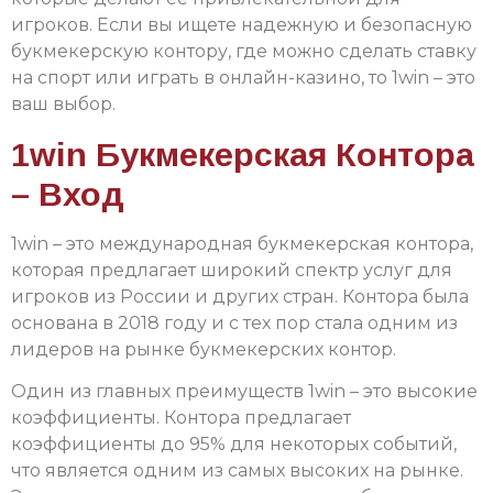
игроков. Если вы ищете надежную и безопасную
букмекерскую контору, где можно сделать ставку
на спорт или играть в онлайн-казино, то 1win – это
ваш выбор.
1win Букмекерская Контора
– Вход
1win – это международная букмекерская контора,
которая предлагает широкий спектр услуг для
игроков из России и других стран. Контора была
основана в 2018 году и с тех пор стала одним из
лидеров на рынке букмекерских контор.
Один из главных преимуществ 1win – это высокие
коэффициенты. Контора предлагает
коэффициенты до 95% для некоторых событий,
что является одним из самых высоких на рынке.