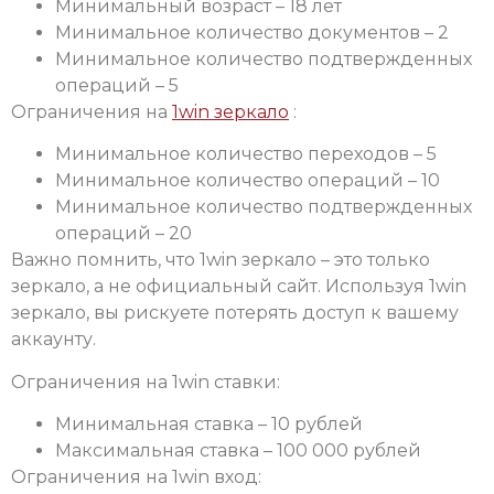
Минимальный возраст – 18 лет
Минимальное количество документов – 2
Минимальное количество подтвержденных
операций – 5
Ограничения на
1win зеркало
:
Минимальное количество переходов – 5
Минимальное количество операций – 10
Минимальное количество подтвержденных
операций – 20
Важно помнить, что 1win зеркало – это только
зеркало, а не официальный сайт. Используя 1win
зеркало, вы рискуете потерять доступ к вашему
аккаунту.
Ограничения на 1win ставки:
Минимальная ставка – 10 рублей
Максимальная ставка – 100 000 рублей
Ограничения на 1win вход: