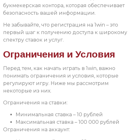
букмекерская контора, которая обеспечивает
безопасность вашей информации.
Не забывайте, что регистрация на 1win – это
первый шаг к получению доступа к широкому
спектру ставок и услуг.
Ограничения и Условия
Перед тем, как начать играть в 1win, важно
понимать ограничения и условия, которые
регулируют игру. Ниже мы рассмотрим
некоторые из них.
Ограничения на ставки:
Минимальная ставка – 10 рублей
Максимальная ставка – 100 000 рублей
Ограничения на аккаунт: