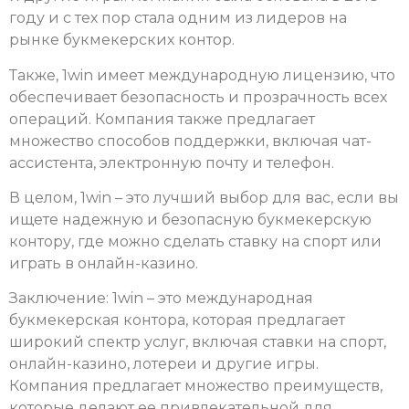
году и с тех пор стала одним из лидеров на
рынке букмекерских контор.
Также, 1win имеет международную лицензию, что
обеспечивает безопасность и прозрачность всех
операций. Компания также предлагает
множество способов поддержки, включая чат-
ассистента, электронную почту и телефон.
В целом, 1win – это лучший выбор для вас, если вы
ищете надежную и безопасную букмекерскую
контору, где можно сделать ставку на спорт или
играть в онлайн-казино.
Заключение: 1win – это международная
букмекерская контора, которая предлагает
широкий спектр услуг, включая ставки на спорт,
онлайн-казино, лотереи и другие игры.
Компания предлагает множество преимуществ,
которые делают ее привлекательной для