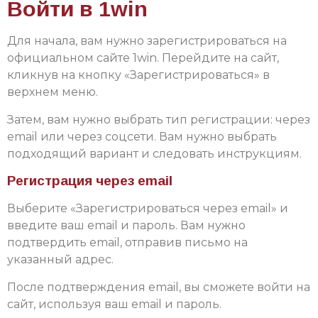
Войти в 1win
Для начала, вам нужно зарегистрироваться на
официальном сайте 1win. Перейдите на сайт,
кликнув на кнопку «Зарегистрироваться» в
верхнем меню.
Затем, вам нужно выбрать тип регистрации: через
email или через соцсети. Вам нужно выбрать
подходящий вариант и следовать инструкциям.
Регистрация через email
Выберите «Зарегистрироваться через email» и
введите ваш email и пароль. Вам нужно
подтвердить email, отправив письмо на
указанный адрес.
После подтверждения email, вы сможете войти на
сайт, используя ваш email и пароль.