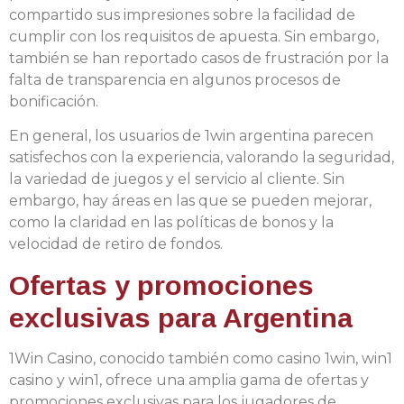
compartido sus impresiones sobre la facilidad de
cumplir con los requisitos de apuesta. Sin embargo,
también se han reportado casos de frustración por la
falta de transparencia en algunos procesos de
bonificación.
En general, los usuarios de 1win argentina parecen
satisfechos con la experiencia, valorando la seguridad,
la variedad de juegos y el servicio al cliente. Sin
embargo, hay áreas en las que se pueden mejorar,
como la claridad en las políticas de bonos y la
velocidad de retiro de fondos.
Ofertas y promociones
exclusivas para Argentina
1Win Casino, conocido también como casino 1win, win1
casino y win1, ofrece una amplia gama de ofertas y
promociones exclusivas para los jugadores de