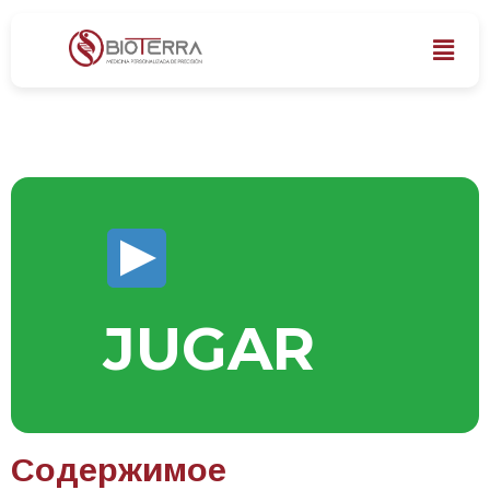
1Win en Argentina –
experiencia de casino
en línea
JUGAR
Содержимое