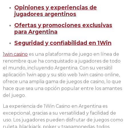
Opiniones y experiencias de
jugadores argentinos
Ofertas y promociones exclusivas
para Argentina
Seguridad y confiabilidad en 1Win
1win casino
es una plataforma de juego en línea de
renombre que ha conquistado a jugadores de todo
el mundo, incluyendo Argentina. Con su versátil
aplicación 1win app y su sitio web 1win casino online,
ofrece una amplia gama de juegos de casino, lo que
hace que sea una opción popular entre los amantes
del juego.
La experiencia de 1Win Casino en Argentina es
excepcional, gracias a su versatilidad y facilidad de
uso. Los jugadores pueden disfrutar de juegos como
ruleta, blackjack, poker y tragamonedas, todos