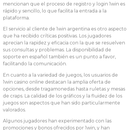
mencionan que el proceso de registro y login 1win es
rápido y sencillo, lo que facilita la entrada a la
plataforma.
El servicio al cliente de 1win argentina es otro aspecto
que ha recibido críticas positivas. Los jugadores
aprecian la rapidez y eficacia con la que se resuelven
sus consultas y problemas. La disponibilidad de
soporte en español también es un punto a favor,
facilitando la comunicación.
En cuanto a la variedad de juegos, los usuarios de
1win casino online destacan la amplia oferta de
opciones, desde tragamonedas hasta ruletas y mesas
de craps. La calidad de los gráficos y la fluidez de los
juegos son aspectos que han sido particularmente
valorados.
Algunos jugadores han experimentado con las
promociones y bonos ofrecidos por 1win, y han