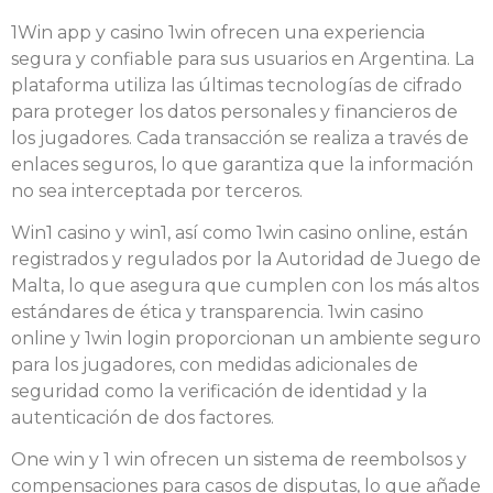
1Win app y casino 1win ofrecen una experiencia
segura y confiable para sus usuarios en Argentina. La
plataforma utiliza las últimas tecnologías de cifrado
para proteger los datos personales y financieros de
los jugadores. Cada transacción se realiza a través de
enlaces seguros, lo que garantiza que la información
no sea interceptada por terceros.
Win1 casino y win1, así como 1win casino online, están
registrados y regulados por la Autoridad de Juego de
Malta, lo que asegura que cumplen con los más altos
estándares de ética y transparencia. 1win casino
online y 1win login proporcionan un ambiente seguro
para los jugadores, con medidas adicionales de
seguridad como la verificación de identidad y la
autenticación de dos factores.
One win y 1 win ofrecen un sistema de reembolsos y
compensaciones para casos de disputas, lo que añade