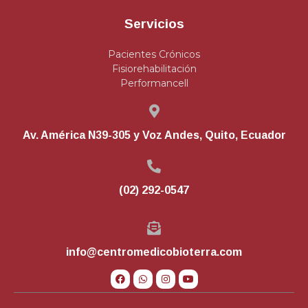
Servicios
Pacientes Crónicos
Fisiorehabilitación
Performancell
Av. América N39-305 y Voz Andes, Quito, Ecuador
(02) 292-0547
info@centromedicobioterra.com