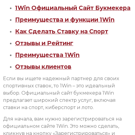
1Win Официальный Сайт Букмекера
Преимущества и функции 1Win
Как Сделать Ставку на Спорт
Отзывы и Рейтинг
Преимущества 1Win
Отзывы клиентов
Если вы ищете надежный партнер для своих
спортивных ставок, то 1Win – это идеальный
выбор. Официальный сайт букмекера 1Win
предлагает широкий спектр услуг, включая
ставки на спорт, киберспорт и лото.
Для начала, вам нужно зарегистрироваться на
официальном сайте 1Win. Это можно сделать,
кликнув на кнопку «Зарегистрироваться» и