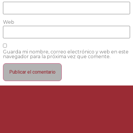
Web
Guarda mi nombre, correo electrónico y web en este
navegador para la próxima vez que comente.