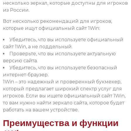
несколько зеркал, которые доступны для игроков
из России.
Вот несколько рекомендаций для игроков,
которые ищут официальный сайт 1Win:
Убедитесь, что вы используете официальный
сайт 1Win, а не поддельный.
Проверьте, что вы используете актуальную
версию сайта.
Убедитесь, что вы используете безопасный
интернет-браузер.
1Win – это надежный и проверенный букмекер,
который предлагает широкий спектр услуг для
игроков. Если вы ищете официальный сайт 1Win,
то вам нужно найти зеркало сайта, которое будет
работать на вашем устройстве.
Преимущества и функции