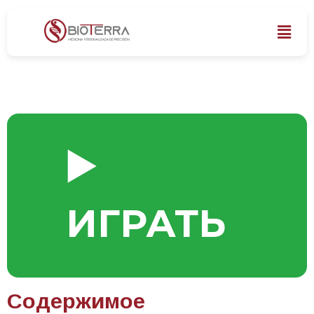
1Win официальный
сайт букмекера —
1Вин ставки на спорт
▶️
ИГРАТЬ
Содержимое