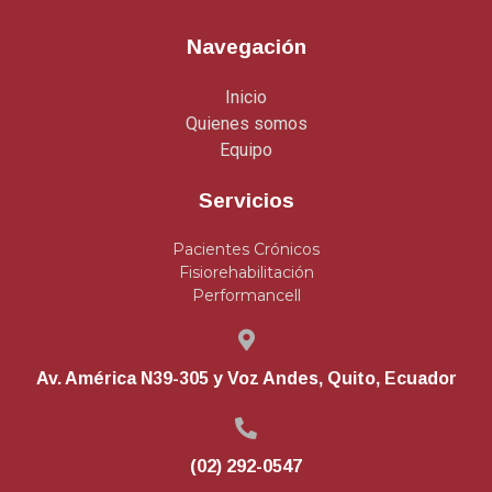
Navegación
Inicio
Quienes somos
Equipo
Servicios
Pacientes Crónicos
Fisiorehabilitación
Performancell
Av. América N39-305 y Voz Andes, Quito, Ecuador
(02) 292-0547