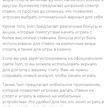
другие. Букмекер предлагает широкий спектр
ставок, от простых до сложных, что позволяет
игрокам выбрать оптимальный вариант для себя.
Кроме того, 1win предлагает различные бонусы и
акции, которые помогут вам начать играть с
более высокими ставками. Бонусы могут быть
использованы для ставок на различные виды
спорта, а также для игры в казино.
Если вы уже зарегистрированы на официальном
сайте 1win, то вы можете использовать зеркало
для доступа к вашему счету. Вам не нужно
создавать новый аккаунт, чтобы начать играть.
Также, 1win предлагает мобильное приложение,
которое позволяет игрокам делать ставки на
спорт и играть в казино на мобильных
устройствах. Это удобно для тех, кто хочет играть в