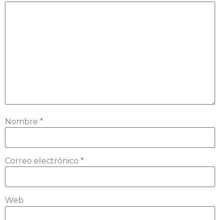
Nombre
*
Correo electrónico
*
Web