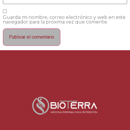
Guarda mi nombre, correo electrónico y web en este
navegador para la próxima vez que comente.