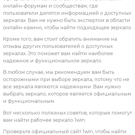
онлайн-форумам и сообществам, где
пользователи делятся информацией о доступных
зеркалах. Вам не нужно быть экспертом в области
онлайн-казино, чтобы найти подходящее зеркало.
Кроме того, вам стоит обратить внимание на
отзывы других пользователей о доступных
зеркалах. Это поможет вам найти наиболее
надежное и функциональное зеркало.
В любом случае, мы рекомендуем вам быть
осторожными при выборе зеркала, потому что не
все зеркала являются надежными. Вам нужно
выбрать зеркало, которое является официальным
и функциональным.
Вот несколько полезных советов, которые помогут
вам найти рабочее зеркало 1win:
Проверьте официальный сайт 1win, чтобы найти