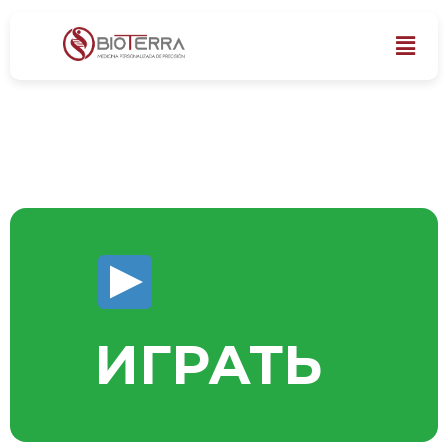
1win — зеркало
официального сайта
букмекера, рабочее
на сегодня
ИГРАТЬ