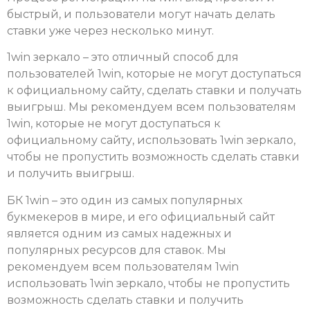
быстрый, и пользователи могут начать делать
ставки уже через несколько минут.
1win зеркало – это отличный способ для
пользователей 1win, которые не могут доступаться
к официальному сайту, сделать ставки и получать
выигрыш. Мы рекомендуем всем пользователям
1win, которые не могут доступаться к
официальному сайту, использовать 1win зеркало,
чтобы не пропустить возможность сделать ставки
и получить выигрыш.
БК 1win – это один из самых популярных
букмекеров в мире, и его официальный сайт
является одним из самых надежных и
популярных ресурсов для ставок. Мы
рекомендуем всем пользователям 1win
использовать 1win зеркало, чтобы не пропустить
возможность сделать ставки и получить