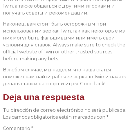
1win, а также общаться с другими игроками и
получать советы и рекомендации.
Наконец, вам стоит быть осторожным при
использовании зеркал 1win, так как некоторые из
них могут быть фальшивыми или иметь свои
условия для ставок. Always make sure to check the
official website of 1win or other trusted sources
before making any bets.
В любом случае, мы надеем, что наша статья
поможет вам найти рабочее зеркало 1win и начать
делать ставки на спорт и игры. Good luck!
Deja una respuesta
Tu dirección de correo electrónico no será publicada.
Los campos obligatorios están marcados con
*
Comentario
*