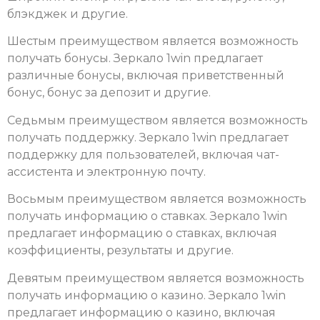
блэкджек и другие.
Шестым преимуществом является возможность
получать бонусы. Зеркало 1win предлагает
различные бонусы, включая приветственный
бонус, бонус за депозит и другие.
Седьмым преимуществом является возможность
получать поддержку. Зеркало 1win предлагает
поддержку для пользователей, включая чат-
ассистента и электронную почту.
Восьмым преимуществом является возможность
получать информацию о ставках. Зеркало 1win
предлагает информацию о ставках, включая
коэффициенты, результаты и другие.
Девятым преимуществом является возможность
получать информацию о казино. Зеркало 1win
предлагает информацию о казино, включая