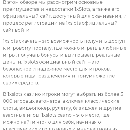
В этом обзоре мы рассмотрим основные
преимущества и недостатки 1xSlots, а также его
официальный сайт, доступный для скачивания, и
процесс регистрации на 1xslots официальный
сайт войти.
1xslots скачать – это возможность получить доступ
к игровому порталу, где можно играть в любимые
игры, получать бонусы и выигрывать реальные
деньги. 1xslots официальный сайт – это
безопасное и надежное место для игроков,
которые ищут развлечения и приумножение
своих средств.
В 1xslots казино игроки могут выбрать из более 3
000 игровых автоматов, включая классические
слоты, видеопокер, рулетку, блэкджек и другие
азартные игры. 1xslots casino – это место, где
можно найти что-то для себя, начиная от
классических игр до новых и инновационных