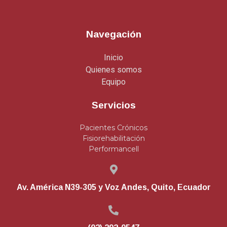
Navegación
Inicio
Quienes somos
Equipo
Servicios
Pacientes Crónicos
Fisiorehabilitación
Performancell
Av. América N39-305 y Voz Andes, Quito, Ecuador