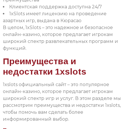
Клиентская поддержка доступна 24/7
1xSlots имеет лицензию на проведение
азартных игр, выдана в Кюрасао
В целом, 1xSlots – это надежное и безопасное
онлайн-казино, которое предлагает игрокам
широкий спектр развлекательных программ и
функций.
Преимущества и
недостатки 1xslots
1xslots официальный сайт – это популярное
онлайн-казино, которое предлагает игрокам
широкий спектр игр и услуг. В этом разделе мы
рассмотрим преимущества и недостатки 1xslots,
чтобы помочь вам сделать более
информированный выбор.