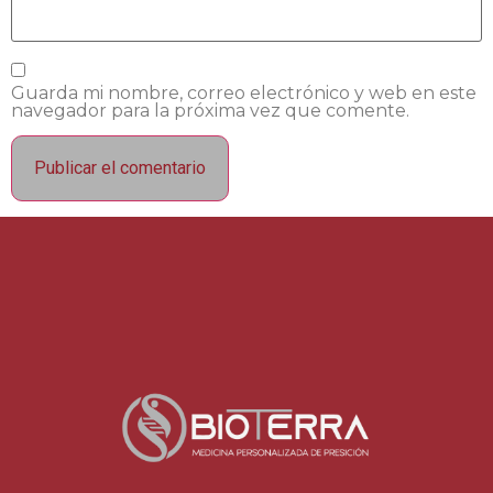
Guarda mi nombre, correo electrónico y web en este
navegador para la próxima vez que comente.