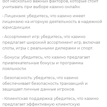
Вот несколько важных факторов, которые стоит
учитывать при выборе казино онлайн:
• Лицензия: убедитесь, что казино имеет
лицензию на игорную деятельность в надежной
юрисдикции.
• Ассортимент игр: убедитесь, что казино
предлагает широкий ассортимент игр, включая
слоты, игры с реальными дилерами и спорт.
• Бонусы: убедитесь, что казино предлагает
привлекательные бонусы и программы
лояльности.
• Безопасность: убедитесь, что казино
обеспечивает безопасность транзакций и
защищает личные данные игроков.
• Клиентская поддержка: убедитесь, что казино
предлагает эффективную клиентскую