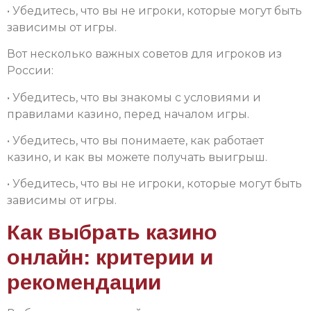
• Убедитесь, что вы не игроки, которые могут быть
зависимы от игры.
Вот несколько важных советов для игроков из
России:
• Убедитесь, что вы знакомы с условиями и
правилами казино, перед началом игры.
• Убедитесь, что вы понимаете, как работает
казино, и как вы можете получать выигрыш.
• Убедитесь, что вы не игроки, которые могут быть
зависимы от игры.
Как выбрать казино
онлайн: критерии и
рекомендации