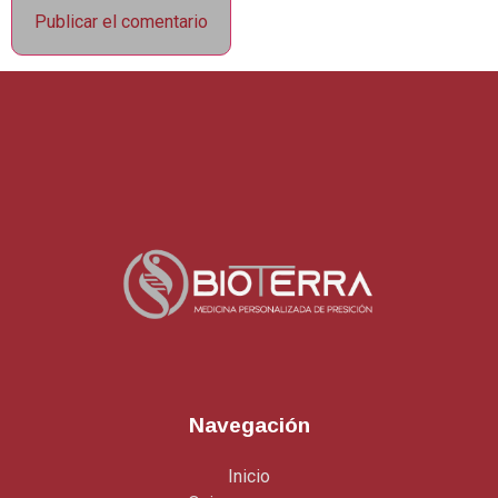
Navegación
Inicio