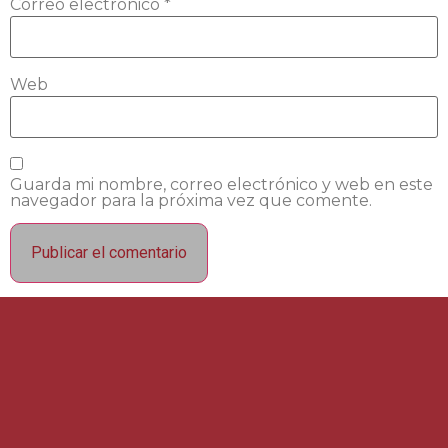
Correo electrónico
*
Web
Guarda mi nombre, correo electrónico y web en este
navegador para la próxima vez que comente.