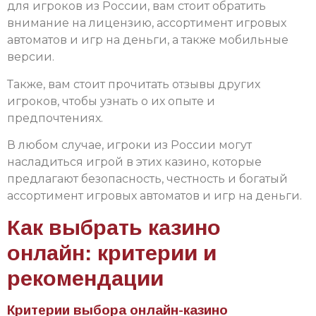
для игроков из России, вам стоит обратить
внимание на лицензию, ассортимент игровых
автоматов и игр на деньги, а также мобильные
версии.
Также, вам стоит прочитать отзывы других
игроков, чтобы узнать о их опыте и
предпочтениях.
В любом случае, игроки из России могут
насладиться игрой в этих казино, которые
предлагают безопасность, честность и богатый
ассортимент игровых автоматов и игр на деньги.
Как выбрать казино
онлайн: критерии и
рекомендации
Критерии выбора онлайн-казино