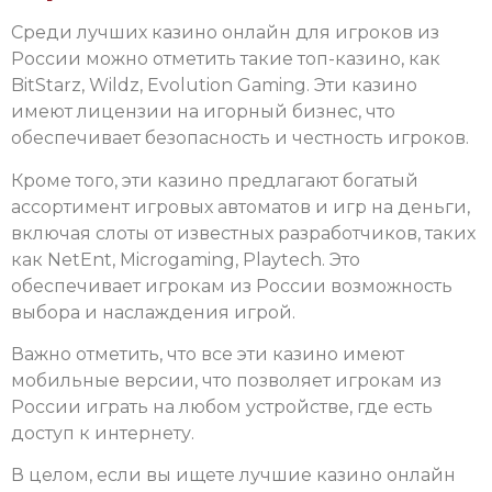
Среди лучших казино онлайн для игроков из
России можно отметить такие топ-казино, как
BitStarz, Wildz, Evolution Gaming. Эти казино
имеют лицензии на игорный бизнес, что
обеспечивает безопасность и честность игроков.
Кроме того, эти казино предлагают богатый
ассортимент игровых автоматов и игр на деньги,
включая слоты от известных разработчиков, таких
как NetEnt, Microgaming, Playtech. Это
обеспечивает игрокам из России возможность
выбора и наслаждения игрой.
Важно отметить, что все эти казино имеют
мобильные версии, что позволяет игрокам из
России играть на любом устройстве, где есть
доступ к интернету.
В целом, если вы ищете лучшие казино онлайн