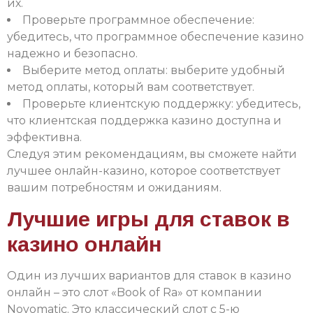
их.
Проверьте программное обеспечение:
убедитесь, что программное обеспечение казино
надежно и безопасно.
Выберите метод оплаты: выберите удобный
метод оплаты, который вам соответствует.
Проверьте клиентскую поддержку: убедитесь,
что клиентская поддержка казино доступна и
эффективна.
Следуя этим рекомендациям, вы сможете найти
лучшее онлайн-казино, которое соответствует
вашим потребностям и ожиданиям.
Лучшие игры для ставок в
казино онлайн
Один из лучших вариантов для ставок в казино
онлайн – это слот «Book of Ra» от компании
Novomatic. Это классический слот с 5-ю