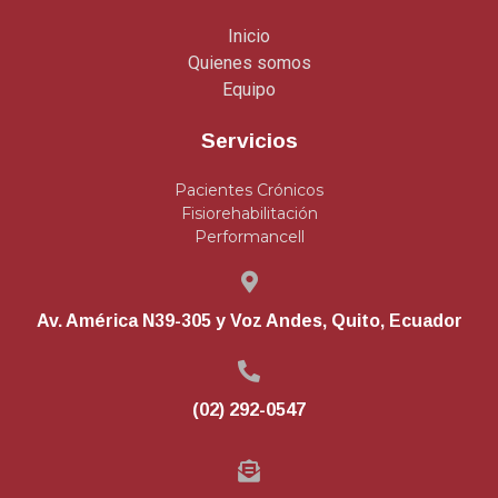
Inicio
Quienes somos
Equipo
Servicios
Pacientes Crónicos
Fisiorehabilitación
Performancell
Av. América N39-305 y Voz Andes, Quito, Ecuador
(02) 292-0547