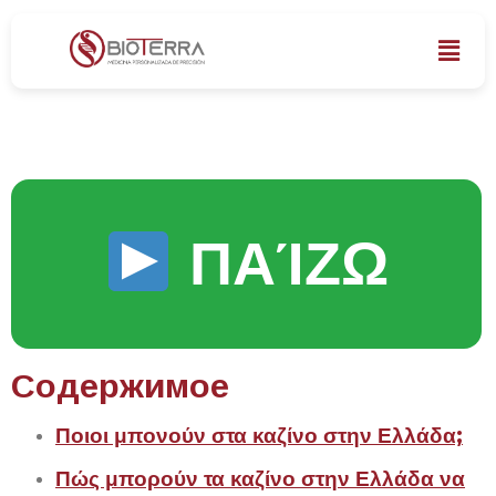
Καζίνο με Μπόνους
Καλωσορίσματος στην
Ελλάδα
ΠΑΊΖΩ
Содержимое
Ποιοι μπονούν στα καζίνο στην Ελλάδα;
Πώς μπορούν τα καζίνο στην Ελλάδα να