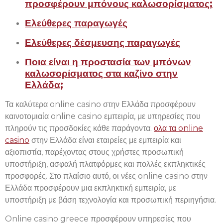
προσφέρουν μπόνους καλωσορίσματος;
Ελεύθερες παραγωγές
Ελεύθερες δέσμευσης παραγωγές
Ποια είναι η προστασία των μπόνων
καλωσορίσματος στα καζίνο στην
Ελλάδα;
Τα καλύτερα online casino στην Ελλάδα προσφέρουν
καινοτομιαία online casino εμπειρία, με υπηρεσίες που
πληρούν τις προσδοκίες κάθε παράγοντα.
ολα τα online
casino
στην Ελλάδα είναι εταιρείες με εμπειρία και
αξιοπιστία, παρέχοντας στους χρήστες προσωπική
υποστήριξη, ασφαλή πλατφόρμες και πολλές εκπληκτικές
προσφορές. Στο πλαίσιο αυτό, οι νέες online casino στην
Ελλάδα προσφέρουν μια εκπληκτική εμπειρία, με
υποστήριξη με βάση τεχνολογία και προσωπική περιηγήσια.
Online casino greece προσφέρουν υπηρεσίες που