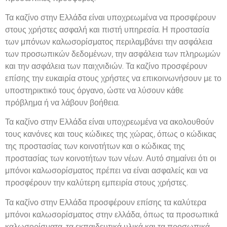
Τα καζίνο στην Ελλάδα είναι υποχρεωμένα να προσφέρουν
στους χρήστες ασφαλή και πιστή υπηρεσία. Η προστασία
των μπόνων καλωσορίσματος περιλαμβάνει την ασφάλεια
των προσωπικών δεδομένων, την ασφάλεια των πληρωμών
και την ασφάλεια των παιχνιδιών. Τα καζίνο προσφέρουν
επίσης την ευκαιρία στους χρήστες να επικοινωνήσουν με το
υποστηρικτικό τους όργανο, ώστε να λύσουν κάθε
πρόβλημα ή να λάβουν βοήθεια.
Τα καζίνο στην Ελλάδα είναι υποχρεωμένα να ακολουθούν
τους κανόνες και τους κώδικες της χώρας, όπως ο κώδικας
της προστασίας των κοινοτήτων και ο κώδικας της
προστασίας των κοινοτήτων των νέων. Αυτό σημαίνει ότι οι
μπόνοι καλωσορίσματος πρέπει να είναι ασφαλείς και να
προσφέρουν την καλύτερη εμπειρία στους χρήστες.
Τα καζίνο στην Ελλάδα προσφέρουν επίσης τα καλύτερα
μπόνοι καλωσορίσματος στην ελλάδα, όπως τα προσωπικά
καλωσορίσματα, τα εκπαιδευτικά υλικά και τα προσωπικά