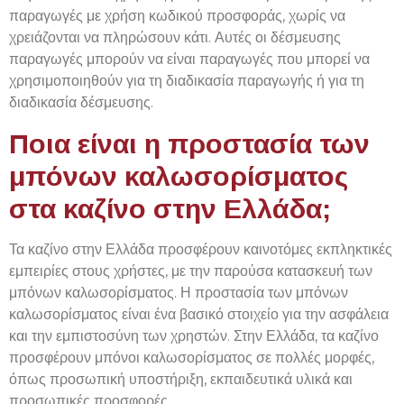
παραγωγές με χρήση κωδικού προσφοράς, χωρίς να
χρειάζονται να πληρώσουν κάτι. Αυτές οι δέσμευσης
παραγωγές μπορούν να είναι παραγωγές που μπορεί να
χρησιμοποιηθούν για τη διαδικασία παραγωγής ή για τη
διαδικασία δέσμευσης.
Ποια είναι η προστασία των
μπόνων καλωσορίσματος
στα καζίνο στην Ελλάδα;
Τα καζίνο στην Ελλάδα προσφέρουν καινοτόμες εκπληκτικές
εμπειρίες στους χρήστες, με την παρούσα κατασκευή των
μπόνων καλωσορίσματος. Η προστασία των μπόνων
καλωσορίσματος είναι ένα βασικό στοιχείο για την ασφάλεια
και την εμπιστοσύνη των χρηστών. Στην Ελλάδα, τα καζίνο
προσφέρουν μπόνοι καλωσορίσματος σε πολλές μορφές,
όπως προσωπική υποστήριξη, εκπαιδευτικά υλικά και
προσωπικές προσφορές.