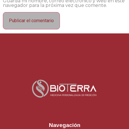
Guarda mi nombre, correo electrónico y web en este
navegador para la próxima vez que comente.
Navegación