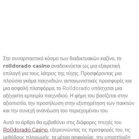
Rolldorado casino και
ζήστε την απόλαυση
της τύχης!
Στο συναρπαστικό κόσμο των διαδικτυακών καζίνο, το
rolldorado casino
αναδεικνύεται ως μια εξαιρετική
επιλογή για τους λάτρεις της τύχης. Προσφέροντας μια
πλούσια γκάμα παιχνιδιών, ανταγωνιστικές προσφορές και
μια ασφαλή πλατφόρμα, το Rolldorado υπόσχεται μια
αξέχαστη εμπειρία παιχνιδιού. Η φήμη του βασίζεται στην
αξιοπιστία, την προσήλωση στην εξυπηρέτηση των παικτών
και την συνεχή ανανέωση του περιεχομένου του.
Αυτό το άρθρο θα εμβαθύνει στις διάφορες πτυχές του
Rolldorado Casino
, εξερευνώντας τις προσφορές του, τις
μεθόδους πληρωμής, τα μέτρα ασφαλείας, την υποστήριξη