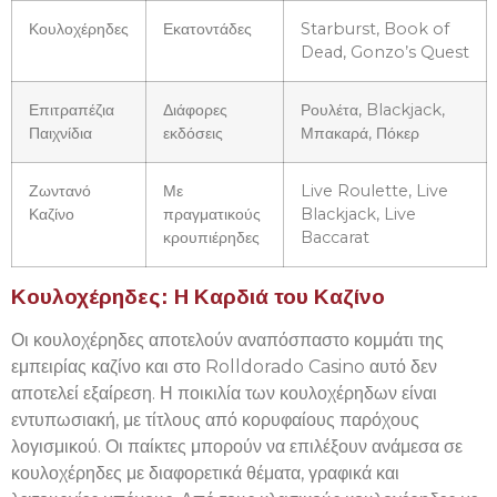
Κουλοχέρηδες
Εκατοντάδες
Starburst, Book of
Dead, Gonzo’s Quest
Επιτραπέζια
Διάφορες
Ρουλέτα, Blackjack,
Παιχνίδια
εκδόσεις
Μπακαρά, Πόκερ
Ζωντανό
Με
Live Roulette, Live
Καζίνο
πραγματικούς
Blackjack, Live
κρουπιέρηδες
Baccarat
Κουλοχέρηδες: Η Καρδιά του Καζίνο
Οι κουλοχέρηδες αποτελούν αναπόσπαστο κομμάτι της
εμπειρίας καζίνο και στο Rolldorado Casino αυτό δεν
αποτελεί εξαίρεση. Η ποικιλία των κουλοχέρηδων είναι
εντυπωσιακή, με τίτλους από κορυφαίους παρόχους
λογισμικού. Οι παίκτες μπορούν να επιλέξουν ανάμεσα σε
κουλοχέρηδες με διαφορετικά θέματα, γραφικά και