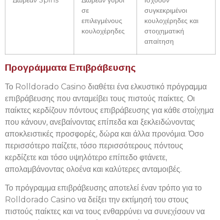
σε
συγκεκριμένοι
επιλεγμένους
κουλοχέρηδες και
κουλοχέρηδες
στοιχηματική
απαίτηση
Προγράμματα Επιβράβευσης
Το Rolldorado Casino διαθέτει ένα ελκυστικό πρόγραμμα
επιβράβευσης που ανταμείβει τους πιστούς παίκτες. Οι
παίκτες κερδίζουν πόντους επιβράβευσης για κάθε στοίχημα
που κάνουν, ανεβαίνοντας επίπεδα και ξεκλειδώνοντας
αποκλειστικές προσφορές, δώρα και άλλα προνόμια. Όσο
περισσότερο παίζετε, τόσο περισσότερους πόντους
κερδίζετε και τόσο υψηλότερο επίπεδο φτάνετε,
απολαμβάνοντας ολοένα και καλύτερες ανταμοιβές.
Το πρόγραμμα επιβράβευσης αποτελεί έναν τρόπο για το
Rolldorado Casino να δείξει την εκτίμησή του στους
πιστούς παίκτες και να τους ενθαρρύνει να συνεχίσουν να