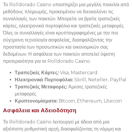
Το Rolldorado Casino υποστηρίζει μια μεγάλη ποικιλία από
μεθόδους πληρωμής, προκειμένου να διευκολύνει τις
συναλλαγές των παικτών. Μπορείτε να βρείτε τραπεζικές
κάρτες, ηλεκτρονικά πορτοφόλια και τραπεζικές μεταφορές.
Όλες οι συναλλαγές είναι κρυπτογραφημένες με την πιο
σύγχρονη τεχνολογία ασφαλείας, διασφαλίζοντας την
προστασία των προσωπικών και οικονομικών σας
δεδομένων. Η ασφάλεια των παικτών αποτελεί ύψιστη
προτεραιότητα για το Rolldorado Casino.
Τραπεζικές Κάρτες:
Visa, Mastercard
Ηλεκτρονικά Πορτοφόλια:
Skrill, Neteller, PayPal
Τραπεζικές Μεταφορές:
Άμεσες τραπεζικές
μεταφορές
Κρυπτονομίσματα:
Bitcoin, Ethereum, Litecoin
Ασφάλεια και Αδειοδότηση
Το Rolldorado Casino λειτουργεί με άδεια από μια
αξιόπιστη ρυθμιστική αρχή, διασφαλίζοντας τη νόμιμη και