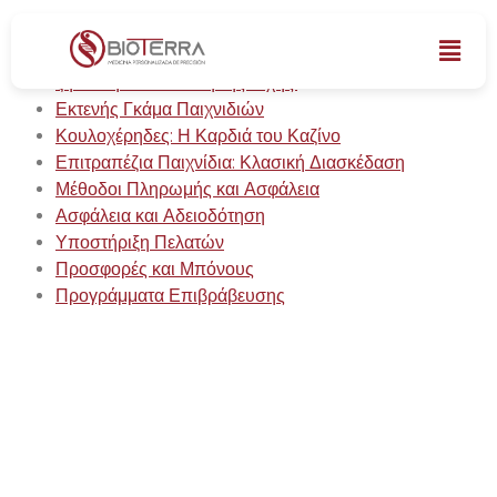
Αποκλειστική Προσφορά: Κερδίστε έως και 500€
μπόνους καλωσορίσματος στο Rolldorado casino και
ζήστε την απόλαυση της τύχης!
Εκτενής Γκάμα Παιχνιδιών
Κουλοχέρηδες: Η Καρδιά του Καζίνο
Επιτραπέζια Παιχνίδια: Κλασική Διασκέδαση
Μέθοδοι Πληρωμής και Ασφάλεια
Ασφάλεια και Αδειοδότηση
Υποστήριξη Πελατών
Προσφορές και Μπόνους
Προγράμματα Επιβράβευσης
Αποκλειστική
Προσφορά: Κερδίστε
έως και 500€ μπόνους
καλωσορίσματος στο