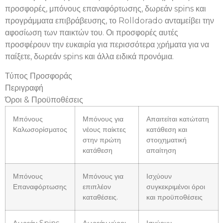
προσφορές, μπόνους επαναφόρτωσης, δωρεάν spins και
προγράμματα επιβράβευσης, το Rolldorado ανταμείβει την
αφοσίωση των παικτών του. Οι προσφορές αυτές
προσφέρουν την ευκαιρία για περισσότερα χρήματα για να
παίξετε, δωρεάν spins και άλλα ειδικά προνόμια.
Τύπος Προσφοράς
Περιγραφή
Όροι & Προϋποθέσεις
Μπόνους
Μπόνους για
Απαιτείται κατώτατη
Καλωσορίσματος
νέους παίκτες
κατάθεση και
στην πρώτη
στοιχηματική
κατάθεση
απαίτηση
Μπόνους
Μπόνους για
Ισχύουν
Επαναφόρτωσης
επιπλέον
συγκεκριμένοι όροι
καταθέσεις.
και προϋποθέσεις
Δωρεάν Spins
Δωρεάν γύροι
Ισχύουν