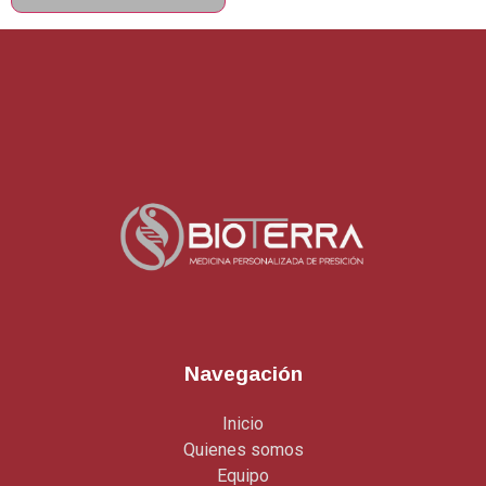
Navegación
Inicio
Quienes somos
Equipo