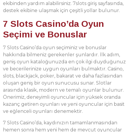
ekibinden yardım alabilirsiniz. 7slots giriş sayfasında,
destek ekibine ulaşmak için çeşitli yollar bulunur.
7 Slots Casino’da Oyun
Seçimi ve Bonuslar
7 Slots Casino’da oyun seçiminiz ve bonuslar
hakkında bilmeniz gerekenler şunlardır. İlk adım,
geniş oyun kataloğunuzda en çok ilgi duyduğunuz
ve becerilerinize uygun oyunları bulmaktır. Casino,
slots, blackjack, poker, bakarat ve daha fazlasından
oluşan geniş bir oyun sunucusu sunar. Slotlar
arasında klasik, modern ve temalı oyunlar bulunur.
Önerimiz, deneyimli oyuncular için yüksek oranda
kazanç getiren oyunları ve yeni oyuncular için basit
ve eğlenceli oyunları denemektir.
7 Slots Casino’da, kaydınızın tamamlanmasından
hemen sonra hem yeni hem de mevcut oyuncular