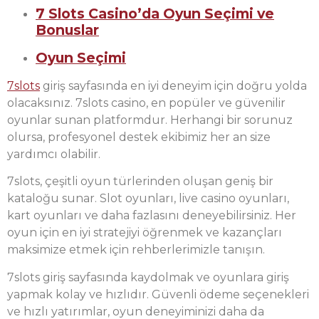
7 Slots Casino’da Oyun Seçimi ve
Bonuslar
Oyun Seçimi
7slots
giriş sayfasında en iyi deneyim için doğru yolda
olacaksınız. 7slots casino, en popüler ve güvenilir
oyunlar sunan platformdur. Herhangi bir sorunuz
olursa, profesyonel destek ekibimiz her an size
yardımcı olabilir.
7slots, çeşitli oyun türlerinden oluşan geniş bir
kataloğu sunar. Slot oyunları, live casino oyunları,
kart oyunları ve daha fazlasını deneyebilirsiniz. Her
oyun için en iyi stratejiyi öğrenmek ve kazançları
maksimize etmek için rehberlerimizle tanışın.
7slots giriş sayfasında kaydolmak ve oyunlara giriş
yapmak kolay ve hızlıdır. Güvenli ödeme seçenekleri
ve hızlı yatırımlar, oyun deneyiminizi daha da