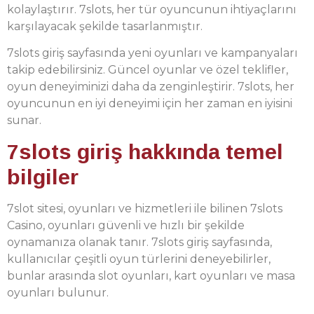
kolaylaştırır. 7slots, her tür oyuncunun ihtiyaçlarını
karşılayacak şekilde tasarlanmıştır.
7slots giriş sayfasında yeni oyunları ve kampanyaları
takip edebilirsiniz. Güncel oyunlar ve özel teklifler,
oyun deneyiminizi daha da zenginleştirir. 7slots, her
oyuncunun en iyi deneyimi için her zaman en iyisini
sunar.
7slots giriş hakkında temel
bilgiler
7slot sitesi, oyunları ve hizmetleri ile bilinen 7slots
Casino, oyunları güvenli ve hızlı bir şekilde
oynamanıza olanak tanır. 7slots giriş sayfasında,
kullanıcılar çeşitli oyun türlerini deneyebilirler,
bunlar arasında slot oyunları, kart oyunları ve masa
oyunları bulunur.