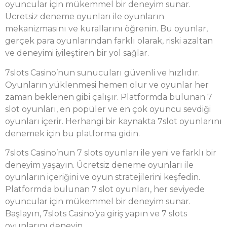
oyuncular için mükemmel bir deneyim sunar.
Ücretsiz deneme oyunları ile oyunların
mekanizmasını ve kurallarını öğrenin. Bu oyunlar,
gerçek para oyunlarından farklı olarak, riski azaltan
ve deneyimi iyileştiren bir yol sağlar.
7slots Casino’nun sunucuları güvenli ve hızlıdır.
Oyunların yüklenmesi hemen olur ve oyunlar her
zaman beklenen gibi çalışır. Platformda bulunan 7
slot oyunları, en popüler ve en çok oyuncu sevdiği
oyunları içerir. Herhangi bir kaynakta 7slot oyunlarını
denemek için bu platforma gidin.
7slots Casino’nun 7 slots oyunları ile yeni ve farklı bir
deneyim yaşayın. Ücretsiz deneme oyunları ile
oyunların içeriğini ve oyun stratejilerini keşfedin.
Platformda bulunan 7 slot oyunları, her seviyede
oyuncular için mükemmel bir deneyim sunar.
Başlayın, 7slots Casino’ya giriş yapın ve 7 slots
oyunlarını deneyin.