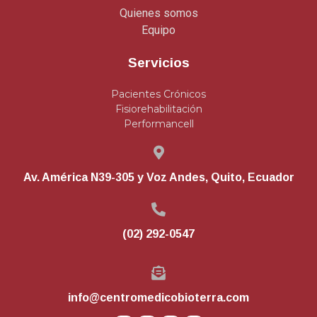
Quienes somos
Equipo
Servicios
Pacientes Crónicos
Fisiorehabilitación
Performancell
Av. América N39-305 y Voz Andes, Quito, Ecuador
(02) 292-0547
info@centromedicobioterra.com