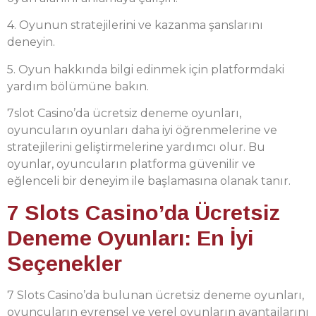
4. Oyunun stratejilerini ve kazanma şanslarını
deneyin.
5. Oyun hakkında bilgi edinmek için platformdaki
yardım bölümüne bakın.
7slot Casino’da ücretsiz deneme oyunları,
oyuncuların oyunları daha iyi öğrenmelerine ve
stratejilerini geliştirmelerine yardımcı olur. Bu
oyunlar, oyuncuların platforma güvenilir ve
eğlenceli bir deneyim ile başlamasına olanak tanır.
7 Slots Casino’da Ücretsiz
Deneme Oyunları: En İyi
Seçenekler
7 Slots Casino’da bulunan ücretsiz deneme oyunları,
oyuncuların evrensel ve yerel oyunların avantajlarını