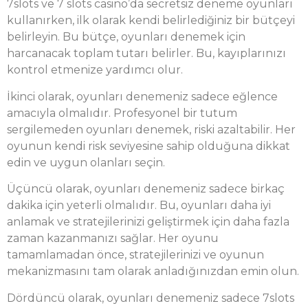
7slots ve 7 slots casino’da secretsiz deneme oyunları
kullanırken, ilk olarak kendi belirlediğiniz bir bütçeyi
belirleyin. Bu bütçe, oyunları denemek için
harcanacak toplam tutarı belirler. Bu, kayıplarınızı
kontrol etmenize yardımcı olur.
İkinci olarak, oyunları denemeniz sadece eğlence
amacıyla olmalıdır. Profesyonel bir tutum
sergilemeden oyunları denemek, riski azaltabilir. Her
oyunun kendi risk seviyesine sahip olduğuna dikkat
edin ve uygun olanları seçin.
Üçüncü olarak, oyunları denemeniz sadece birkaç
dakika için yeterli olmalıdır. Bu, oyunları daha iyi
anlamak ve stratejilerinizi geliştirmek için daha fazla
zaman kazanmanızı sağlar. Her oyunu
tamamlamadan önce, stratejilerinizi ve oyunun
mekanizmasını tam olarak anladığınızdan emin olun.
Dördüncü olarak, oyunları denemeniz sadece 7slots