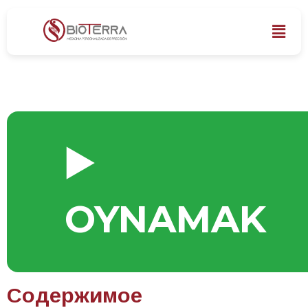
7Slots Casino –
Ücretsiz Deneme
Oyunları
▶️
OYNAMAK
Содержимое