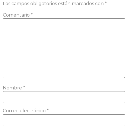
Los campos obligatorios están marcados con
*
Comentario
*
Nombre
*
Correo electrónico
*