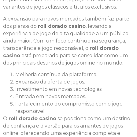
variantes de jogos clássicos e títulos exclusivos.
A expansão para novos mercados também faz parte
dos planos do
roll dorado casino
, levando a
experiência de jogo de alta qualidade a um público
ainda maior. Com um foco contínuo na segurança,
transparência e jogo responsável, o
roll dorado
casino
está preparado para se consolidar como um
dos principais destinos de jogos online no mundo.
Melhoria contínua da plataforma.
Expansão da oferta de jogos.
Investimento em novas tecnologias.
Entrada em novos mercados.
Fortalecimento do compromisso com o jogo
responsável.
O
roll dorado casino
se posiciona como um destino
de confiança e diversão para os amantes de jogos
online, oferecendo uma experiência completa e