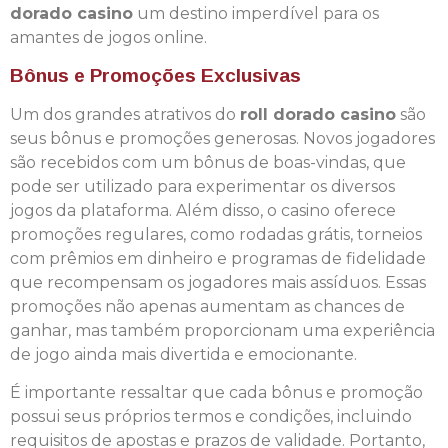
dorado casino
um destino imperdível para os
amantes de jogos online.
Bônus e Promoções Exclusivas
Um dos grandes atrativos do
roll dorado casino
são
seus bônus e promoções generosas. Novos jogadores
são recebidos com um bônus de boas-vindas, que
pode ser utilizado para experimentar os diversos
jogos da plataforma. Além disso, o casino oferece
promoções regulares, como rodadas grátis, torneios
com prêmios em dinheiro e programas de fidelidade
que recompensam os jogadores mais assíduos. Essas
promoções não apenas aumentam as chances de
ganhar, mas também proporcionam uma experiência
de jogo ainda mais divertida e emocionante.
É importante ressaltar que cada bônus e promoção
possui seus próprios termos e condições, incluindo
requisitos de apostas e prazos de validade. Portanto,