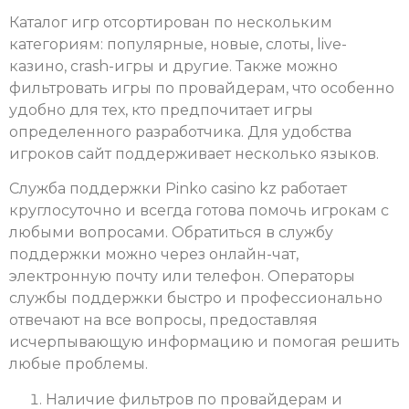
Каталог игр отсортирован по нескольким
категориям: популярные, новые, слоты, live-
казино, crash-игры и другие. Также можно
фильтровать игры по провайдерам, что особенно
удобно для тех, кто предпочитает игры
определенного разработчика. Для удобства
игроков сайт поддерживает несколько языков.
Служба поддержки Pinko casino kz работает
круглосуточно и всегда готова помочь игрокам с
любыми вопросами. Обратиться в службу
поддержки можно через онлайн-чат,
электронную почту или телефон. Операторы
службы поддержки быстро и профессионально
отвечают на все вопросы, предоставляя
исчерпывающую информацию и помогая решить
любые проблемы.
Наличие фильтров по провайдерам и