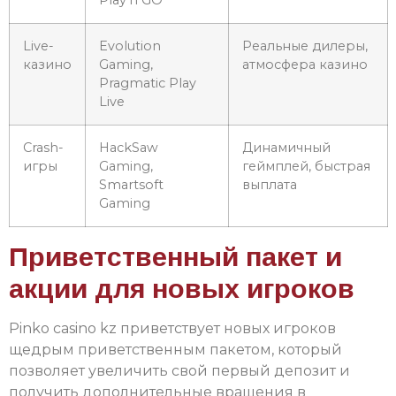
Play’n GO
Live-
Evolution
Реальные дилеры,
казино
Gaming,
атмосфера казино
Pragmatic Play
Live
Crash-
HackSaw
Динамичный
игры
Gaming,
геймплей, быстрая
Smartsoft
выплата
Gaming
Приветственный пакет и
акции для новых игроков
Pinko casino kz приветствует новых игроков
щедрым приветственным пакетом, который
позволяет увеличить свой первый депозит и
получить дополнительные вращения в