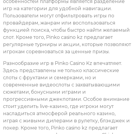
особенностей платформы является разделение
игр на категории для удобной навигации.
Пользователи могут отфильтровать игры по
провайдерам, жанрам или воспользоваться
функцией поиска, чтобы быстро найти желаемый
слот. Кроме того, Pinko casino kz предлагает
регулярные турниры и акции, которые позволяют
игрокам соревноваться за ценные призы.
Разнообразие игр в Pinko Casino Kz впечатляет.
Здесь представлены не только классические
слоты с фруктами и семерками, но и
современные видеослоты с захватывающими
сюжетами, бонусными играми и
прогрессивными джекпотами. Особое внимание
стоит уделить live-казино, где игроки могут
насладиться атмосферой реального казино,
играя с живыми дилерами в рулетку, блэкджек и
покер. Кроме того, Pinko casino kz предлагает