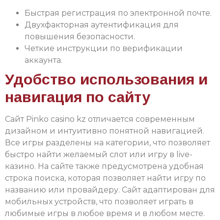
Быстрая регистрация по электронной почте.
Двухфакторная аутентификация для
повышения безопасности.
Четкие инструкции по верификации
аккаунта.
Удобство использования и
навигация по сайту
Сайт Pinko casino kz отличается современным
дизайном и интуитивно понятной навигацией.
Все игры разделены на категории, что позволяет
быстро найти желаемый слот или игру в live-
казино. На сайте также предусмотрена удобная
строка поиска, которая позволяет найти игру по
названию или провайдеру. Сайт адаптирован для
мобильных устройств, что позволяет играть в
любимые игры в любое время и в любом месте.