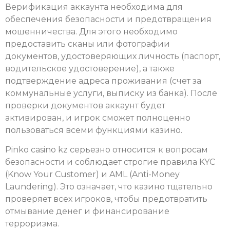
Верификация аккаунта необходима для
обеспечения безопасности и предотвращения
мошенничества. Для этого необходимо
предоставить сканы или фотографии
документов, удостоверяющих личность (паспорт,
водительское удостоверение), а также
подтверждение адреса проживания (счет за
коммунальные услуги, выписку из банка). После
проверки документов аккаунт будет
активирован, и игрок сможет полноценно
пользоваться всеми функциями казино.
Pinko casino kz серьезно относится к вопросам
безопасности и соблюдает строгие правила KYC
(Know Your Customer) и AML (Anti-Money
Laundering). Это означает, что казино тщательно
проверяет всех игроков, чтобы предотвратить
отмывание денег и финансирование
терроризма.