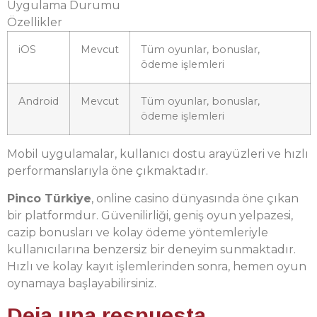
Uygulama Durumu
Özellikler
iOS
Mevcut
Tüm oyunlar, bonuslar,
ödeme işlemleri
Android
Mevcut
Tüm oyunlar, bonuslar,
ödeme işlemleri
Mobil uygulamalar, kullanıcı dostu arayüzleri ve hızlı
performanslarıyla öne çıkmaktadır.
Pinco Türkiye
, online casino dünyasında öne çıkan
bir platformdur. Güvenilirliği, geniş oyun yelpazesi,
cazip bonusları ve kolay ödeme yöntemleriyle
kullanıcılarına benzersiz bir deneyim sunmaktadır.
Hızlı ve kolay kayıt işlemlerinden sonra, hemen oyun
oynamaya başlayabilirsiniz.
Deja una respuesta