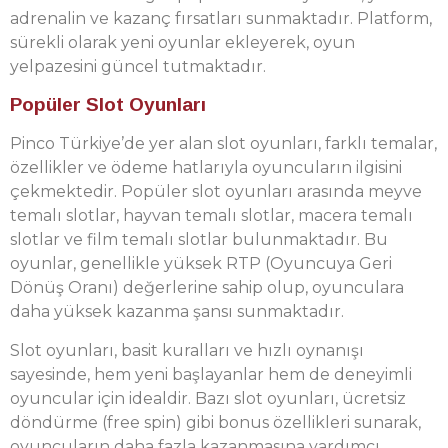
adrenalin ve kazanç fırsatları sunmaktadır. Platform,
sürekli olarak yeni oyunlar ekleyerek, oyun
yelpazesini güncel tutmaktadır.
Popüler Slot Oyunları
Pinco Türkiye’de yer alan slot oyunları, farklı temalar,
özellikler ve ödeme hatlarıyla oyuncuların ilgisini
çekmektedir. Popüler slot oyunları arasında meyve
temalı slotlar, hayvan temalı slotlar, macera temalı
slotlar ve film temalı slotlar bulunmaktadır. Bu
oyunlar, genellikle yüksek RTP (Oyuncuya Geri
Dönüş Oranı) değerlerine sahip olup, oyunculara
daha yüksek kazanma şansı sunmaktadır.
Slot oyunları, basit kuralları ve hızlı oynanışı
sayesinde, hem yeni başlayanlar hem de deneyimli
oyuncular için idealdir. Bazı slot oyunları, ücretsiz
döndürme (free spin) gibi bonus özellikleri sunarak,
oyuncuların daha fazla kazanmasına yardımcı