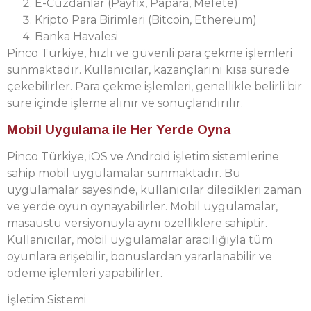
E-Cüzdanlar (Payfix, Papara, Mefete)
Kripto Para Birimleri (Bitcoin, Ethereum)
Banka Havalesi
Pinco Türkiye, hızlı ve güvenli para çekme işlemleri
sunmaktadır. Kullanıcılar, kazançlarını kısa sürede
çekebilirler. Para çekme işlemleri, genellikle belirli bir
süre içinde işleme alınır ve sonuçlandırılır.
Mobil Uygulama ile Her Yerde Oyna
Pinco Türkiye, iOS ve Android işletim sistemlerine
sahip mobil uygulamalar sunmaktadır. Bu
uygulamalar sayesinde, kullanıcılar diledikleri zaman
ve yerde oyun oynayabilirler. Mobil uygulamalar,
masaüstü versiyonuyla aynı özelliklere sahiptir.
Kullanıcılar, mobil uygulamalar aracılığıyla tüm
oyunlara erişebilir, bonuslardan yararlanabilir ve
ödeme işlemleri yapabilirler.
İşletim Sistemi