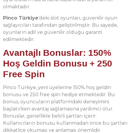
olmaktadır.
Pinco Türkiye
‘deki slot oyunları, güvenilir oyun
sağlayıcıları tarafından geliştirilmiştir. Bu sayede,
oyunların adil ve güvenilir olduğu garanti
edilmektedir.
Avantajlı Bonuslar: 150%
Hoş Geldin Bonusu + 250
Free Spin
Pinco Türkiye, yeni üyelerine 150% hoş geldin
bonusu ve 250 free spin hediye etmektedir. Bu
bonus, oyuncuların platformdaki deneyimini
başlatırken avantaj sağlamasına yardımcı olur.
Bonuslar, genellikle belirli şartları içerir.
Kullanıcıların bonusu kullanmadan önce bu şartları
dikkatlice okuması ve anlaması önemlidir.