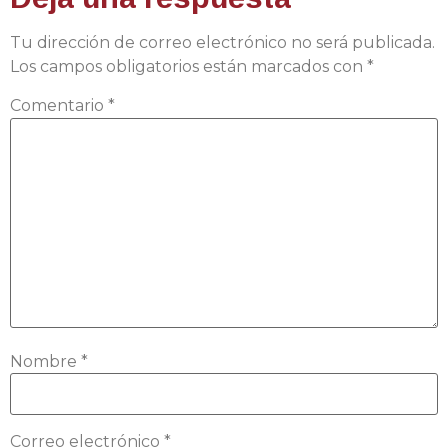
Tu dirección de correo electrónico no será publicada.
Los campos obligatorios están marcados con
*
Comentario
*
Nombre
*
Correo electrónico
*