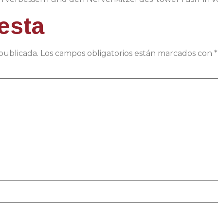
esta
publicada.
Los campos obligatorios están marcados con
*