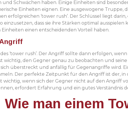
 und Schwächen haben. Einige Einheiten sind besonder
nerische Einheiten eignen. Eine ausgewogene Truppe, di
nen erfolgreichen ‘tower rush’. Der Schlüssel liegt darin
 einzusetzen, dass sie ihre Stärken optimal ausspielen k
n Einheiten einen entscheidenden Vorteil haben.
 Angriff
 des ‘tower rush’. Der Angriff sollte dann erfolgen, wen
s ist wichtig, den Gegner genau zu beobachten und sein
sich überstreckt und anfällig für Gegenangriffe wird. Ei
ammeln. Der perfekte Zeitpunkt für den Angriff ist der
t wichtig, wenn sich der Gegner nicht auf den Angriff vo
ennen, erfordert Erfahrung und ein gutes Verständnis de
: Wie man einem To