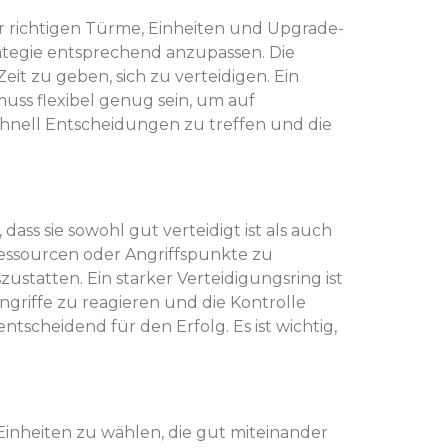
er richtigen Türme, Einheiten und Upgrade-
rategie entsprechend anzupassen. Die
it zu geben, sich zu verteidigen. Ein
 muss flexibel genug sein, um auf
chnell Entscheidungen zu treffen und die
, dass sie sowohl gut verteidigt ist als auch
 Ressourcen oder Angriffspunkte zu
zustatten. Ein starker Verteidigungsring ist
angriffe zu reagieren und die Kontrolle
tscheidend für den Erfolg. Es ist wichtig,
, Einheiten zu wählen, die gut miteinander