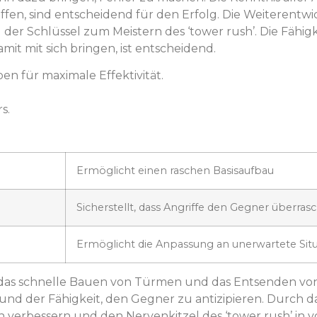
ffen, sind entscheidend für den Erfolg. Die Weiterentw
der Schlüssel zum Meistern des ‘tower rush’. Die Fähig
mit mit sich bringen, ist entscheidend.
n für maximale Effektivität.
s.
Ermöglicht einen raschen Basisaufbau
Sicherstellt, dass Angriffe den Gegner überras
Ermöglicht die Anpassung an unerwartete Sit
r das schnelle Bauen von Türmen und das Entsenden von 
und der Fähigkeit, den Gegner zu antizipieren. Durch d
ch verbessern und den Nervenkitzel des ‘tower rush’ in 