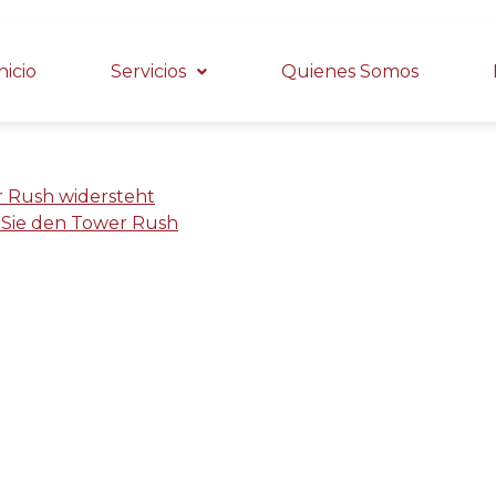
 So meistern Sie den Tower Rush im Online-Casino.
Sie wissen müssen
nicio
Servicios
Quienes Somos
sführung des Tower Rush
 Rush widersteht
 Sie den Tower Rush
pur und strat
meistern Sie 
nline-Casino.