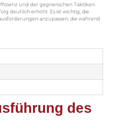
effizienz und der gegnerischen Taktiken.
g deutlich erhöht. Es ist wichtig, die
erausforderungen anzupassen, die während
Ausführung des