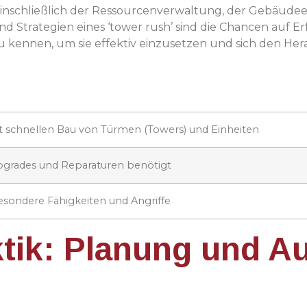
s, einschließlich der Ressourcenverwaltung, der Gebäude
trategien eines ‘tower rush’ sind die Chancen auf Erfol
u kennen, um sie effektiv einzusetzen und sich den H
 schnellen Bau von Türmen (Towers) und Einheiten
pgrades und Reparaturen benötigt
besondere Fähigkeiten und Angriffe
aktik: Planung und 