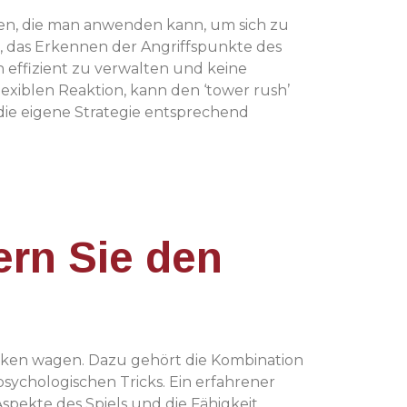
tiken, die man anwenden kann, um sich zu
, das Erkennen der Angriffspunkte des
n effizient zu verwalten und keine
lexiblen Reaktion, kann den ‘tower rush’
die eigene Strategie entsprechend
ern Sie den
niken wagen. Dazu gehört die Kombination
sychologischen Tricks. Ein erfahrener
spekte des Spiels und die Fähigkeit,