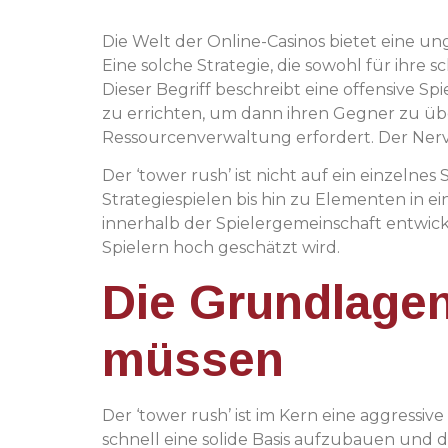
Die Welt der Online-Casinos bietet eine un
Eine solche Strategie, die sowohl für ihre s
Dieser Begriff beschreibt eine offensive S
zu errichten, um dann ihren Gegner zu übe
Ressourcenverwaltung erfordert. Der Nerven
Der ‘tower rush’ ist nicht auf ein einzelne
Strategiespielen bis hin zu Elementen in 
innerhalb der Spielergemeinschaft entwicke
Spielern hoch geschätzt wird.
Die Grundlage
müssen
Der ‘tower rush’ ist im Kern eine aggressiv
schnell eine solide Basis aufzubauen und 