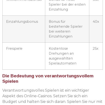
Spieler bei der ersten
Einzahlung
Einzahlungsbonus
Bonus für
40x
bestehende Spieler
bei weiteren
Einzahlungen
Freispiele
Kostenlose
25x
Drehungen an
ausgewählten
Spielautomaten
Die Bedeutung von verantwortungsvollem
Spielen
Verantwortungsvolles Spielen ist ein wichtiger
Aspekt des Online-Casinos. Setzen Sie sich ein
Budget und halten Sie sich daran. Spielen Sie nur mit