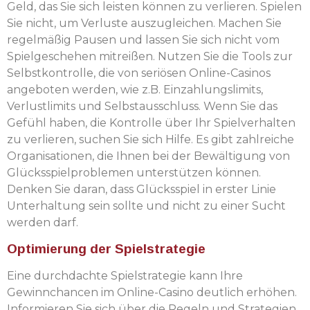
Geld, das Sie sich leisten können zu verlieren. Spielen
Sie nicht, um Verluste auszugleichen. Machen Sie
regelmäßig Pausen und lassen Sie sich nicht vom
Spielgeschehen mitreißen. Nutzen Sie die Tools zur
Selbstkontrolle, die von seriösen Online-Casinos
angeboten werden, wie z.B. Einzahlungslimits,
Verlustlimits und Selbstausschluss. Wenn Sie das
Gefühl haben, die Kontrolle über Ihr Spielverhalten
zu verlieren, suchen Sie sich Hilfe. Es gibt zahlreiche
Organisationen, die Ihnen bei der Bewältigung von
Glücksspielproblemen unterstützen können.
Denken Sie daran, dass Glücksspiel in erster Linie
Unterhaltung sein sollte und nicht zu einer Sucht
werden darf.
Optimierung der Spielstrategie
Eine durchdachte Spielstrategie kann Ihre
Gewinnchancen im Online-Casino deutlich erhöhen.
Informieren Sie sich über die Regeln und Strategien