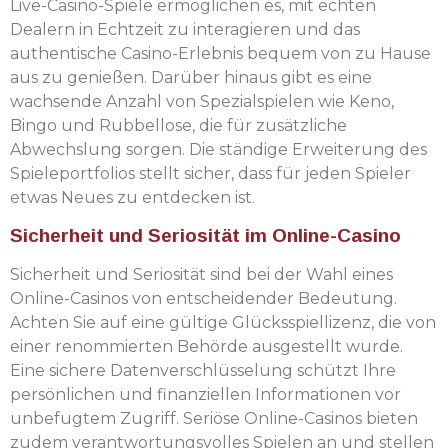
Live-Casino-Spiele ermöglichen es, mit echten
Dealern in Echtzeit zu interagieren und das
authentische Casino-Erlebnis bequem von zu Hause
aus zu genießen. Darüber hinaus gibt es eine
wachsende Anzahl von Spezialspielen wie Keno,
Bingo und Rubbellose, die für zusätzliche
Abwechslung sorgen. Die ständige Erweiterung des
Spieleportfolios stellt sicher, dass für jeden Spieler
etwas Neues zu entdecken ist.
Sicherheit und Seriosität im Online-Casino
Sicherheit und Seriosität sind bei der Wahl eines
Online-Casinos von entscheidender Bedeutung.
Achten Sie auf eine gültige Glücksspiellizenz, die von
einer renommierten Behörde ausgestellt wurde.
Eine sichere Datenverschlüsselung schützt Ihre
persönlichen und finanziellen Informationen vor
unbefugtem Zugriff. Seriöse Online-Casinos bieten
zudem verantwortungsvolles Spielen an und stellen