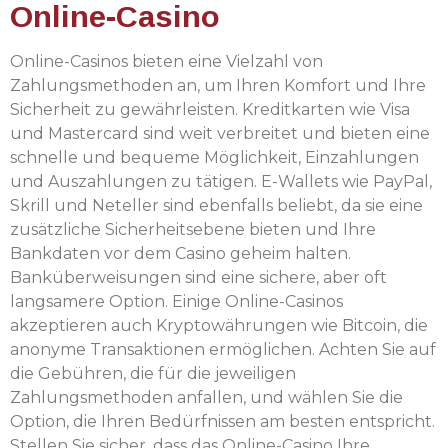
Online-Casino
Online-Casinos bieten eine Vielzahl von
Zahlungsmethoden an, um Ihren Komfort und Ihre
Sicherheit zu gewährleisten. Kreditkarten wie Visa
und Mastercard sind weit verbreitet und bieten eine
schnelle und bequeme Möglichkeit, Einzahlungen
und Auszahlungen zu tätigen. E-Wallets wie PayPal,
Skrill und Neteller sind ebenfalls beliebt, da sie eine
zusätzliche Sicherheitsebene bieten und Ihre
Bankdaten vor dem Casino geheim halten.
Banküberweisungen sind eine sichere, aber oft
langsamere Option. Einige Online-Casinos
akzeptieren auch Kryptowährungen wie Bitcoin, die
anonyme Transaktionen ermöglichen. Achten Sie auf
die Gebühren, die für die jeweiligen
Zahlungsmethoden anfallen, und wählen Sie die
Option, die Ihren Bedürfnissen am besten entspricht.
Stellen Sie sicher, dass das Online-Casino Ihre