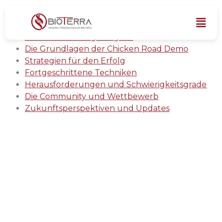
Aufregende Hühner-Herausforderung: Kannst
du die Chicken Road Demo meistern und sicher
ans andere Ufer gelangen?
Die Grundlagen der Chicken Road Demo
Strategien für den Erfolg
Fortgeschrittene Techniken
Herausforderungen und Schwierigkeitsgrade
Die Community und Wettbewerb
Zukunftsperspektiven und Updates
Aufregende Hühner-
Herausforderung:
Kannst du die Chicken
Road Demo meistern
und sicher ans andere