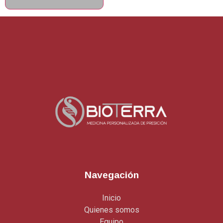
Navegación
Inicio
Quienes somos
Equipo