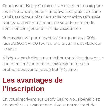
Conclusion : Betify Casino est un excellent choix pour
les amateurs de jeu en ligne, avec ses jeux de casino
variés, ses bonus réguliers et sa connexion sécurisée.
Nous vous recommandons de vous inscrire et de
commencer à jouer de manière sécurisée.
Bonus exclusif pour les nouveaux joueurs : 100%
jusqu’à 500€ + 100 tours gratuits sur le slot «Book of
Dead» !
N’hésitez pas à cliquer sur le bouton «S’inscrire» pour
commencer à jouer de manière sécurisée et à
profiter des avantages de Betify Casino !
Les avantages de
l’inscription
En vous inscrivant sur Betify Casino, vous bénéficiez
de nombreux avantages qui vous permettent de