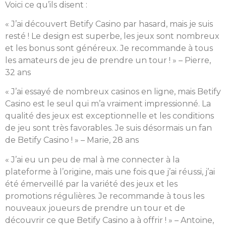
Voici ce qu’ils disent :
« J’ai découvert Betify Casino par hasard, mais je suis
resté ! Le design est superbe, les jeux sont nombreux
et les bonus sont généreux. Je recommande à tous
les amateurs de jeu de prendre un tour ! » – Pierre,
32 ans
« J’ai essayé de nombreux casinos en ligne, mais Betify
Casino est le seul qui m’a vraiment impressionné. La
qualité des jeux est exceptionnelle et les conditions
de jeu sont très favorables. Je suis désormais un fan
de Betify Casino ! » – Marie, 28 ans
« J’ai eu un peu de mal à me connecter à la
plateforme à l’origine, mais une fois que j’ai réussi, j’ai
été émerveillé par la variété des jeux et les
promotions régulières. Je recommande à tous les
nouveaux joueurs de prendre un tour et de
découvrir ce que Betify Casino a à offrir ! » – Antoine,