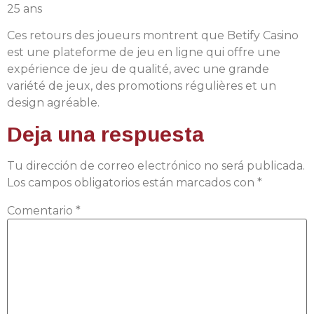
25 ans
Ces retours des joueurs montrent que Betify Casino
est une plateforme de jeu en ligne qui offre une
expérience de jeu de qualité, avec une grande
variété de jeux, des promotions régulières et un
design agréable.
Deja una respuesta
Tu dirección de correo electrónico no será publicada.
Los campos obligatorios están marcados con
*
Comentario
*