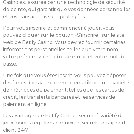
Casino est assurée par une technologie de sécurité
de pointe, qui garantit que vos données personnelles
et vos transactions sont protégées.
Pour vous inscrire et commencer à jouer, vous
pouvez cliquer sur le bouton «S’inscrire» sur le site
web de Betify Casino. Vous devrez fournir certaines
informations personnelles, telles que votre nom,
votre prénom, votre adresse e-mail et votre mot de
passe.
Une fois que vous êtes inscrit, vous pouvez déposer
des fonds dans votre compte en utilisant une variété
de méthodes de paiement, telles que les cartes de
crédit, les transferts bancaires et les services de
paiement en ligne.
Les avantages de Betify Casino : sécurité, variété de
jeux, bonus réguliers, connexion sécurisée, support
client 24/7.