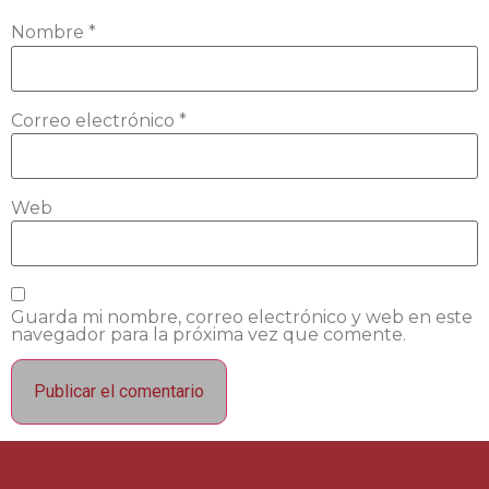
Nombre
*
Correo electrónico
*
Web
Guarda mi nombre, correo electrónico y web en este
navegador para la próxima vez que comente.