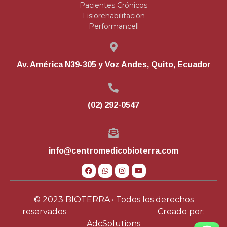
Pacientes Crónicos
Fisiorehabilitación
Performancell
Av. América N39-305 y Voz Andes, Quito, Ecuador
(02) 292-0547
info@centromedicobioterra.com
© 2023 BIOTERRA • Todos los derechos
reservados
Creado por:
AdcSolutions