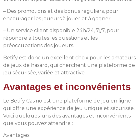
– Des promotions et des bonus réguliers, pour
encourager les joueurs à jouer et à gagner.
– Un service client disponible 24h/24, 7j/7, pour
répondre à toutes les questions et les
préoccupations des joueurs.
Betify est donc un excellent choix pour les amateurs
de jeux de hasard, qui cherchent une plateforme de
jeu sécurisée, variée et attractive.
Avantages et inconvénients
Le Betify Casino est une plateforme de jeu en ligne
qui offre une expérience de jeu unique et sécurisée.
Voici quelques-uns des avantages et inconvénients
que vous pouvez attendre :
Avantages :