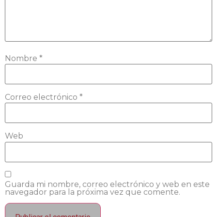
Nombre
*
Correo electrónico
*
Web
Guarda mi nombre, correo electrónico y web en este
navegador para la próxima vez que comente.