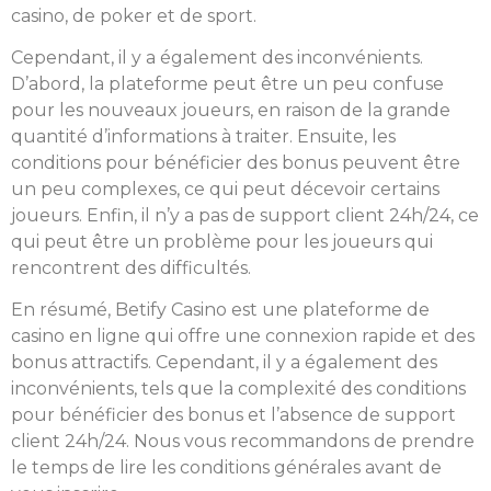
casino, de poker et de sport.
Cependant, il y a également des inconvénients.
D’abord, la plateforme peut être un peu confuse
pour les nouveaux joueurs, en raison de la grande
quantité d’informations à traiter. Ensuite, les
conditions pour bénéficier des bonus peuvent être
un peu complexes, ce qui peut décevoir certains
joueurs. Enfin, il n’y a pas de support client 24h/24, ce
qui peut être un problème pour les joueurs qui
rencontrent des difficultés.
En résumé, Betify Casino est une plateforme de
casino en ligne qui offre une connexion rapide et des
bonus attractifs. Cependant, il y a également des
inconvénients, tels que la complexité des conditions
pour bénéficier des bonus et l’absence de support
client 24h/24. Nous vous recommandons de prendre
le temps de lire les conditions générales avant de