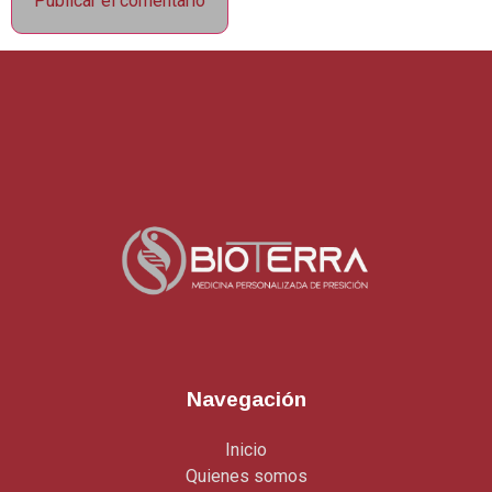
Navegación
Inicio
Quienes somos