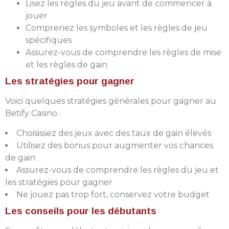
Lisez les règles du jeu avant de commencer à
jouer
Comprenez les symboles et les règles de jeu
spécifiques
Assurez-vous de comprendre les règles de mise
et les règles de gain
Les stratégies pour gagner
Voici quelques stratégies générales pour gagner au
Betify Casino :
Choisissez des jeux avec des taux de gain élevés
Utilisez des bonus pour augmenter vos chances
de gain
Assurez-vous de comprendre les règles du jeu et
les stratégies pour gagner
Ne jouez pas trop fort, conservez votre budget
Les conseils pour les débutants