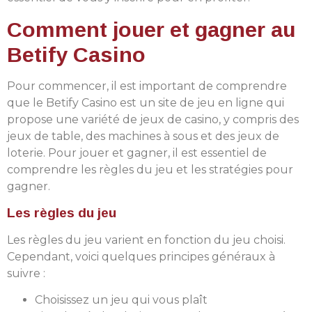
Comment jouer et gagner au
Betify Casino
Pour commencer, il est important de comprendre
que le Betify Casino est un site de jeu en ligne qui
propose une variété de jeux de casino, y compris des
jeux de table, des machines à sous et des jeux de
loterie. Pour jouer et gagner, il est essentiel de
comprendre les règles du jeu et les stratégies pour
gagner.
Les règles du jeu
Les règles du jeu varient en fonction du jeu choisi.
Cependant, voici quelques principes généraux à
suivre :
Choisissez un jeu qui vous plaît