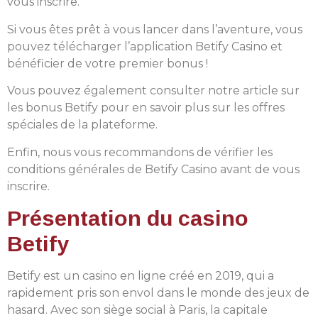
vous inscrire.
Si vous êtes prêt à vous lancer dans l’aventure, vous
pouvez télécharger l’application Betify Casino et
bénéficier de votre premier bonus !
Vous pouvez également consulter notre article sur
les bonus Betify pour en savoir plus sur les offres
spéciales de la plateforme.
Enfin, nous vous recommandons de vérifier les
conditions générales de Betify Casino avant de vous
inscrire.
Présentation du casino
Betify
Betify est un casino en ligne créé en 2019, qui a
rapidement pris son envol dans le monde des jeux de
hasard. Avec son siège social à Paris, la capitale