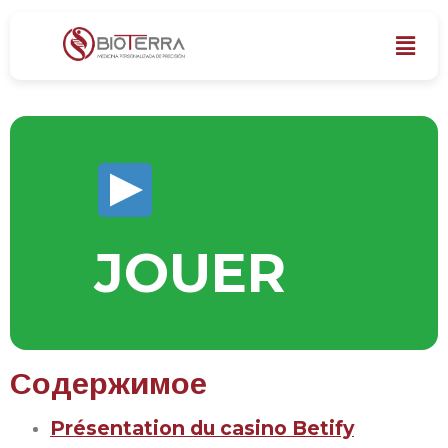
Betify Casino – Avis &
Bonus exclusif (2025)
JOUER
Содержимое
Présentation du casino Betify