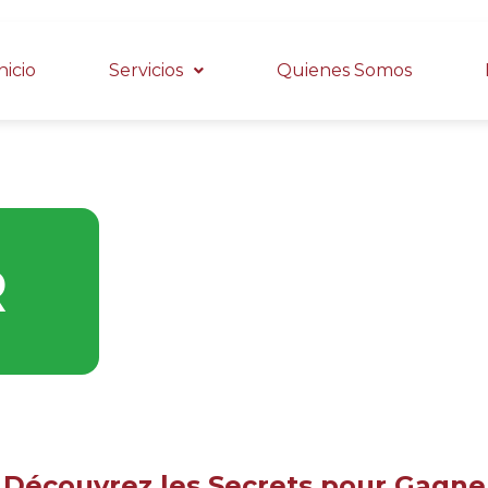
ino en Ligne |
nicio
Servicios
Quienes Somos
c 1000 €
R
: Découvrez les Secrets pour Gagne