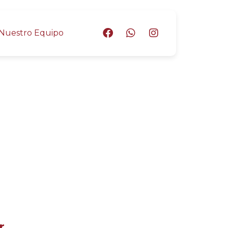
 Jouez sur
Nuestro Equipo
r