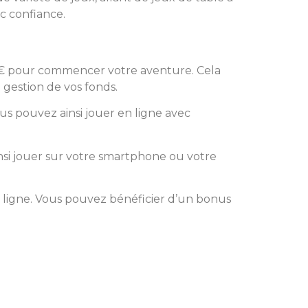
ec confiance.
0 € pour commencer votre aventure. Cela
 gestion de vos fonds.
us pouvez ainsi jouer en ligne avec
nsi jouer sur votre smartphone ou votre
 ligne. Vous pouvez bénéficier d’un bonus