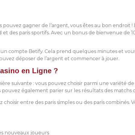
 pouvez gagner de l’argent, vous êtes au bon endroit ! B
ard et des paris sportifs. Avec un bonus de bienvenue d
 un compte Betify. Cela prend quelques minutes et vous
 pouvez déposer de l’argent et commencer à jouer.
asino en Ligne ?
ère suivante : vous pouvez choisir parmi une variété de j
s pouvez également parier sur les résultats des matchs de
vez choisir entre des paris simples ou des paris combinés
es nouveaux joueurs