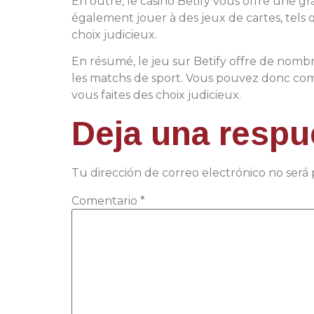
En outre, le casino Betify vous offre une gr
également jouer à des jeux de cartes, tels
choix judicieux.
En résumé, le jeu sur Betify offre de nombr
les matchs de sport. Vous pouvez donc co
vous faites des choix judicieux.
Deja una respu
Tu dirección de correo electrónico no será 
Comentario
*