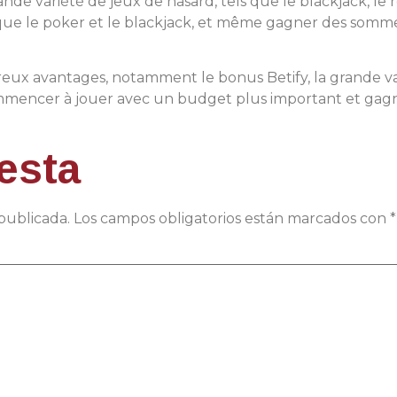
ande variété de jeux de hasard, tels que le blackjack, le
 que le poker et le blackjack, et même gagner des sommes
eux avantages, notamment le bonus Betify, la grande varié
mmencer à jouer avec un budget plus important et gagn
esta
publicada.
Los campos obligatorios están marcados con
*