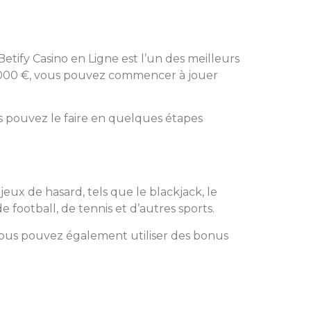
etify Casino en Ligne est l’un des meilleurs
e 1000 €, vous pouvez commencer à jouer
 pouvez le faire en quelques étapes
eux de hasard, tels que le blackjack, le
 football, de tennis et d’autres sports.
. Vous pouvez également utiliser des bonus