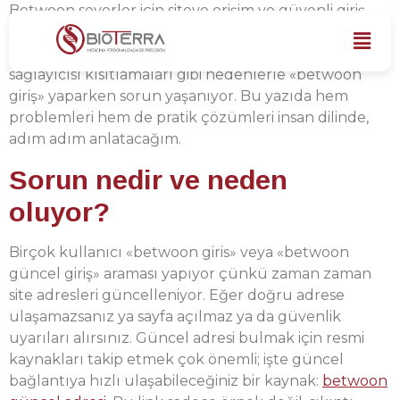
Betwoon severler için siteye erişim ve güvenli giriş
yapmak bazen can sıkıcı olabiliyor. Özellikle adres
değişiklikleri, tarayıcı önbelleği veya internet
sağlayıcısı kısıtlamaları gibi nedenlerle «betwoon
giriş» yaparken sorun yaşanıyor. Bu yazıda hem
problemleri hem de pratik çözümleri insan dilinde,
adım adım anlatacağım.
Sorun nedir ve neden
oluyor?
Birçok kullanıcı «betwoon giris» veya «betwoon
güncel giriş» araması yapıyor çünkü zaman zaman
site adresleri güncelleniyor. Eğer doğru adrese
ulaşamazsanız ya sayfa açılmaz ya da güvenlik
uyarıları alırsınız. Güncel adresi bulmak için resmi
kaynakları takip etmek çok önemli; işte güncel
bağlantıya hızlı ulaşabileceğiniz bir kaynak:
betwoon