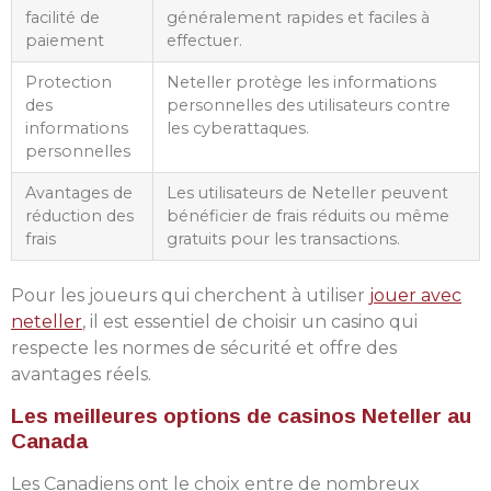
facilité de
généralement rapides et faciles à
paiement
effectuer.
Protection
Neteller protège les informations
des
personnelles des utilisateurs contre
informations
les cyberattaques.
personnelles
Avantages de
Les utilisateurs de Neteller peuvent
réduction des
bénéficier de frais réduits ou même
frais
gratuits pour les transactions.
Pour les joueurs qui cherchent à utiliser
jouer avec
neteller
, il est essentiel de choisir un casino qui
respecte les normes de sécurité et offre des
avantages réels.
Les meilleures options de casinos Neteller au
Canada
Les Canadiens ont le choix entre de nombreux