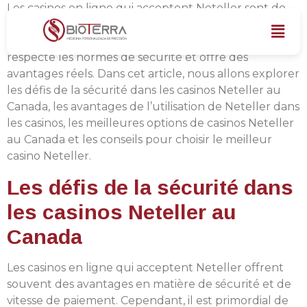
Les casinos en ligne qui acceptent Neteller sont de
plus en plus populaires chez les joueurs canadiens.
Cependant, il est essentiel de choisir un casino qui
respecte les normes de sécurité et offre des
avantages réels. Dans cet article, nous allons explorer
les défis de la sécurité dans les casinos Neteller au
Canada, les avantages de l’utilisation de Neteller dans
les casinos, les meilleures options de casinos Neteller
au Canada et les conseils pour choisir le meilleur
casino Neteller.
Les défis de la sécurité dans
les casinos Neteller au
Canada
Les casinos en ligne qui acceptent Neteller offrent
souvent des avantages en matière de sécurité et de
vitesse de paiement. Cependant, il est primordial de