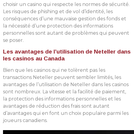
choisir un casino qui respecte les normes de sécurité.
Les risques de phishing et de vol d’identité, les
conséquences d’une mauvaise gestion des fonds et
la nécessité d’une protection des informations
personnelles sont autant de problèmes qui peuvent
se poser.
Les avantages de l’utilisation de Neteller dans
les casinos au Canada
Bien que les casinos qui ne tolèrent pas les
transactions Neteller peuvent sembler limités, les
avantages de l’utilisation de Neteller dans les casinos
sont nombreux. La vitesse et la facilité de paiement,
la protection des informations personnelles et les
avantages de réduction des frais sont autant
d’avantages qui en font un choix populaire parmi les
joueurs canadiens.