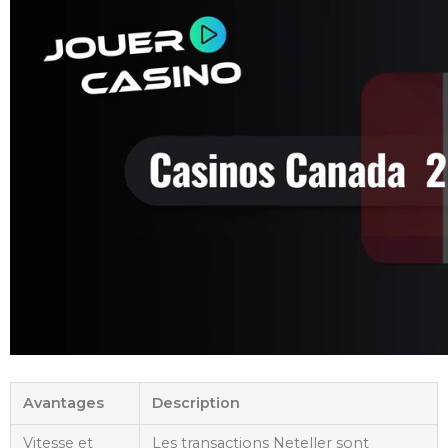
Avantages
Description
Vitesse et
Les transactions Neteller sont