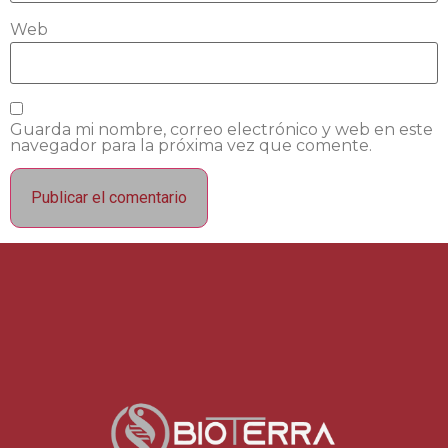
Web
Guarda mi nombre, correo electrónico y web en este
navegador para la próxima vez que comente.