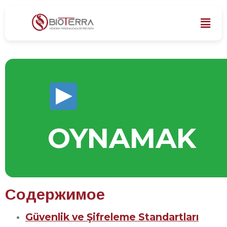
Canlı Casino Siteleri –
Güvenilir Liste 2025
OYNAMAK
Содержимое
Güvenlik ve Şifreleme Standartları