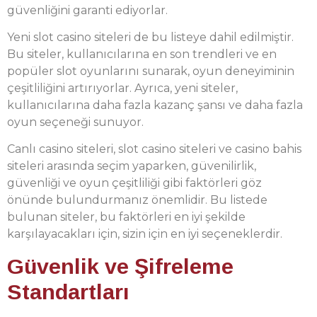
güvenliğini garanti ediyorlar.
Yeni slot casino siteleri de bu listeye dahil edilmiştir.
Bu siteler, kullanıcılarına en son trendleri ve en
popüler slot oyunlarını sunarak, oyun deneyiminin
çeşitliliğini artırıyorlar. Ayrıca, yeni siteler,
kullanıcılarına daha fazla kazanç şansı ve daha fazla
oyun seçeneği sunuyor.
Canlı casino siteleri, slot casino siteleri ve casino bahis
siteleri arasında seçim yaparken, güvenilirlik,
güvenliği ve oyun çeşitliliği gibi faktörleri göz
önünde bulundurmanız önemlidir. Bu listede
bulunan siteler, bu faktörleri en iyi şekilde
karşılayacakları için, sizin için en iyi seçeneklerdir.
Güvenlik ve Şifreleme
Standartları