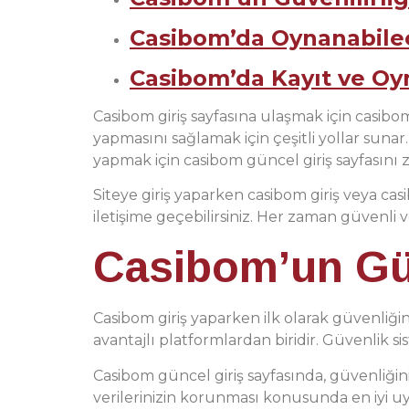
Casibom’da Oynanabile
Casibom’da Kayıt ve O
Casibom giriş sayfasına ulaşmak için casibom
yapmasını sağlamak için çeşitli yollar sunar.
yapmak için casibom güncel giriş sayfasını z
Siteye giriş yaparken casibom giriş veya casib
iletişime geçebilirsiniz. Her zaman güvenli v
Casibom’un Güv
Casibom giriş yaparken ilk olarak güvenliğiniz
avantajlı platformlardan biridir. Güvenlik sis
Casibom güncel giriş sayfasında, güvenliğinizl
verilerinizin korunması konusunda en iyi u