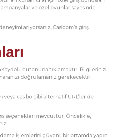
lunan kullanıcılar için özel giriş bonusları
en kampanyalar ve özel oyunlar sayesinde
deneyimi arıyorsanız, Casibom’a giriş
ları
Kaydol» butonuna tıklamaktır. Bilgilerinizi
 numaranızı doğrulamanız gerekecektir.
n veya casibo gibi alternatif URL’ler de
his seçenekleri mevcuttur. Öncelikle,
iz.
deme işlemlerini güvenli bir ortamda yapın