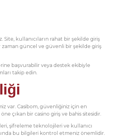
. Site, kullanıcıların rahat bir şekilde giriş
er zaman güncel ve güvenli bir şekilde giriş
lerine başvurabilir veya destek ekibiyle
ları takip edin.
iği
imiz var. Casibom, güvenliğiniz için en
ne çıkan bir casino giriş ve bahis sitesidir.
eri, şifreleme teknolojileri ve kullanıcı
nda bu bilgileri kontrol etmeniz önemlidir.