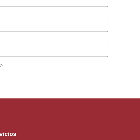
e.
vicios