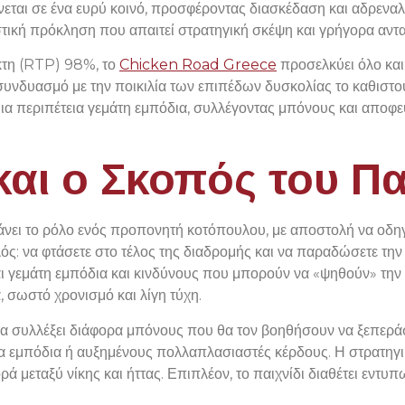
εται σε ένα ευρύ κοινό, προσφέροντας διασκέδαση και αδρεναλ
αστική πρόκληση που απαιτεί στρατηγική σκέψη και γρήγορα αντ
κτη (RTP) 98%, το
Chicken Road Greece
προσελκύει όλο και
υνδυασμό με την ποικιλία των επιπέδων δυσκολίας το καθιστούν
ια περιπέτεια γεμάτη εμπόδια, συλλέγοντας μπόνους και αποφε
και ο Σκοπός του Πα
ει το ρόλο ενός προπονητή κοτόπουλου, με αποστολή να οδηγ
λός: να φτάσετε στο τέλος της διαδρομής και να παραδώσετε τ
αι γεμάτη εμπόδια και κινδύνους που μπορούν να «ψηθούν» την
, σωστό χρονισμό και λίγη τύχη.
ί να συλλέξει διάφορα μπόνους που θα τον βοηθήσουν να ξεπερά
α εμπόδια ή αυξημένους πολλαπλασιαστές κέρδους. Η στρατηγικ
ά μεταξύ νίκης και ήττας. Επιπλέον, το παιχνίδι διαθέτει εντυ