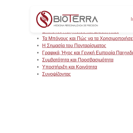
Επική Αναμέτρηση: Κατάκτησε το Χρυσό 
πρόκληση σε τέσσερα επίπεδα δυσκολίας γ
I
Η Βασική Ιδέα και ο Σκοπός του Παιχνιδιού
Επιλογές Παιχνιδιού και Στρατηγικές
Τα Μπόνους και Πώς να τα Χρησιμοποιήσε
Η Σημασία του Πονταρίσματος
Γραφικά, Ήχος και Γενική Εμπειρία Παιχνιδ
Συμβατότητα και Προσβασιμότητα
Υποστήριξη και Κοινότητα
Συνοψίζοντας
Επική Ανα
Χρυσό Αυγ