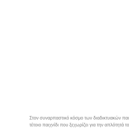
Chicken R
απολαμβά
και προσα
πρόκληση 
δυσκολίας 
Στον συναρπαστικό κόσμο των διαδικτυακών παιχ
τέτοιο παιχνίδι που ξεχωρίζει για την απλότητά 