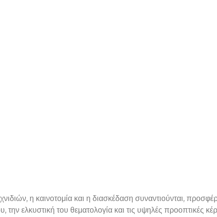
oad Greece,
νοντας υψηλό
ρμόζοντας τη
σε τέσσερα ε
για απίστευτα
νιδιών, η καινοτομία και η διασκέδαση συναντιούνται, προσφέρ
του, την ελκυστική του θεματολογία και τις υψηλές προοπτικές 