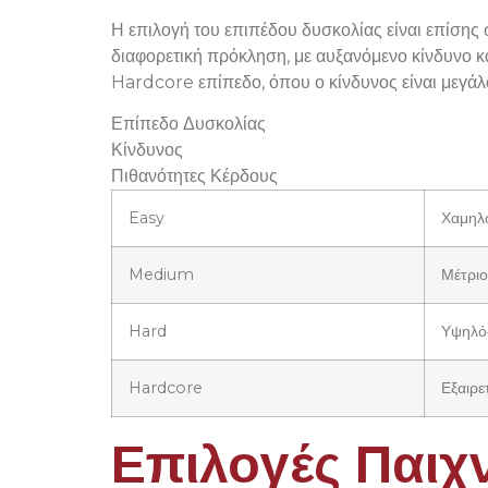
Η επιλογή του επιπέδου δυσκολίας είναι επίση
διαφορετική πρόκληση, με αυξανόμενο κίνδυνο κα
Hardcore επίπεδο, όπου ο κίνδυνος είναι μεγάλο
Επίπεδο Δυσκολίας
Κίνδυνος
Πιθανότητες Κέρδους
Easy
Χαμηλ
Medium
Μέτριο
Hard
Υψηλό
Hardcore
Εξαιρε
Επιλογές Παιχν