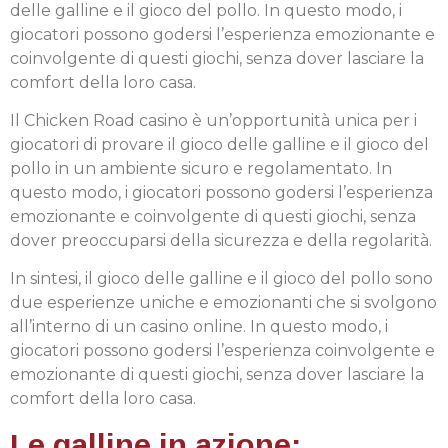
delle galline e il gioco del pollo. In questo modo, i
giocatori possono godersi l’esperienza emozionante e
coinvolgente di questi giochi, senza dover lasciare la
comfort della loro casa.
Il Chicken Road casino è un’opportunità unica per i
giocatori di provare il gioco delle galline e il gioco del
pollo in un ambiente sicuro e regolamentato. In
questo modo, i giocatori possono godersi l’esperienza
emozionante e coinvolgente di questi giochi, senza
dover preoccuparsi della sicurezza e della regolarità.
In sintesi, il gioco delle galline e il gioco del pollo sono
due esperienze uniche e emozionanti che si svolgono
all’interno di un casino online. In questo modo, i
giocatori possono godersi l’esperienza coinvolgente e
emozionante di questi giochi, senza dover lasciare la
comfort della loro casa.
Le galline in azione: