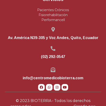
Pacientes Crónicos
Fisiorehabilitación
Performancell
Av. América N39-305 y Voz Andes, Quito, Ecuador
(02) 292-0547
info@centromedicobioterra.com
© 2023 BIOTERRA • Todos los derechos