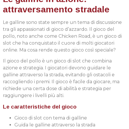
attraversamento stradale
Le galline sono state sempre un tema di discussione
tra gli appassionati di gioco d’azzardo. Il gioco del
pollo, noto anche come Chicken Road, è un gioco di
slot che ha conquistato il cuore di molti giocatori
online. Ma cosa rende questo gioco così speciale?
Il gioco del pollo è un gioco di slot che combina
azione e strategia. I giocatori devono guidare le
galline attraverso la strada, evitando gli ostacoli e
raccogliendo i premi. Il gioco è facile da giocare, ma
richiede una certa dose di abilità e strategia per
raggiungere i livelli più alti.
Le caratteristiche del gioco
Gioco di slot con tema di galline
Guida le galline attraverso la strada