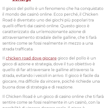
Il gioco del pollo è un fenomeno che ha conquistato
il mondo dei casinò online. Ecco perché, il Chicken
Road è diventato uno dei giochi più popolari tra
quelli offerti dai casinò online. Questo gioco è
caratterizzato da un’emozionante azione di
attraversamento stradale delle galline, che ti farà
sentire come se fossi realmente in mezzo a una
strada trafficata.
Il
chicken road dove giocare
gioco del pollo è un
gioco di azione e strategia, dove il tuo obiettivo è
quello di far attraversare le galline attraverso la
strada, evitando i veicoli in arrivo. Il gioco è facile da
giocare, ma difficile da vincere, poiché richiede una
buona dose di strategia e di reazione.
Il Chicken Road è un gioco di casino online che ti farà
sentire come se fossi realmente in un casinò, con la