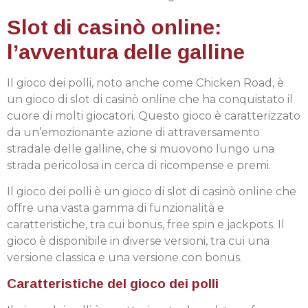
Slot di casinò online:
l’avventura delle galline
Il gioco dei polli, noto anche come Chicken Road, è
un gioco di slot di casinò online che ha conquistato il
cuore di molti giocatori. Questo gioco è caratterizzato
da un’emozionante azione di attraversamento
stradale delle galline, che si muovono lungo una
strada pericolosa in cerca di ricompense e premi.
Il gioco dei polli è un gioco di slot di casinò online che
offre una vasta gamma di funzionalità e
caratteristiche, tra cui bonus, free spin e jackpots. Il
gioco è disponibile in diverse versioni, tra cui una
versione classica e una versione con bonus.
Caratteristiche del gioco dei polli