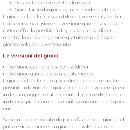
Raccogli i premi e evita gli ostacoli
Gioco facile da giocare, ma richiede strategia
Il gioco del pollo è disponibile in diverse versioni, tra
cui la versione casino e la versione game. La versione
casino offre la possibilità di giocare con soldi veri,
mentre la versione game è gratuita e può essere
giocata solo per divertimento.
Le versioni del gioco
Versione casino: gioca con soldi veri
Versione game: gioca gratuitamente
Il gioco del pollo è un gioco di slot che offre molte
possibilità di vincere. I giocatori possono vincere premi
in denaro, oggetti e altri bonus. Il gioco è disponibile
in diverse piattaforme, tra cui il casino online e il gioco
online.
Se sei un appassionato di gioco d’azzardo, il gioco del
pollo è sicuramente un gioco che vale la pena di