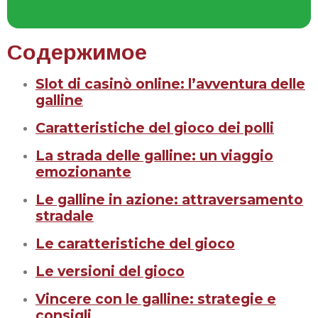
Содержимое
Slot di casinò online: l’avventura delle
galline
Caratteristiche del gioco dei polli
La strada delle galline: un viaggio
emozionante
Le galline in azione: attraversamento
stradale
Le caratteristiche del gioco
Le versioni del gioco
Vincere con le galline: strategie e
consigli