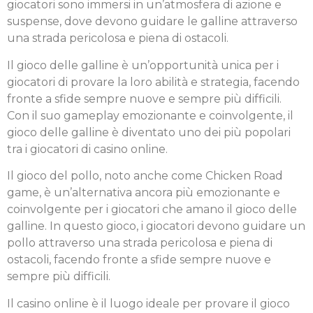
giocatori sono immersi in un’atmosfera di azione e
suspense, dove devono guidare le galline attraverso
una strada pericolosa e piena di ostacoli.
Il gioco delle galline è un’opportunità unica per i
giocatori di provare la loro abilità e strategia, facendo
fronte a sfide sempre nuove e sempre più difficili.
Con il suo gameplay emozionante e coinvolgente, il
gioco delle galline è diventato uno dei più popolari
tra i giocatori di casino online.
Il gioco del pollo, noto anche come Chicken Road
game, è un’alternativa ancora più emozionante e
coinvolgente per i giocatori che amano il gioco delle
galline. In questo gioco, i giocatori devono guidare un
pollo attraverso una strada pericolosa e piena di
ostacoli, facendo fronte a sfide sempre nuove e
sempre più difficili.
Il casino online è il luogo ideale per provare il gioco