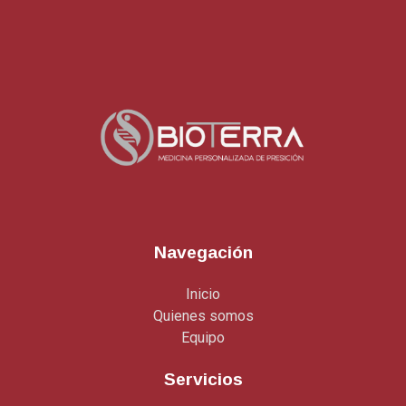
Navegación
Inicio
Quienes somos
Equipo
Servicios