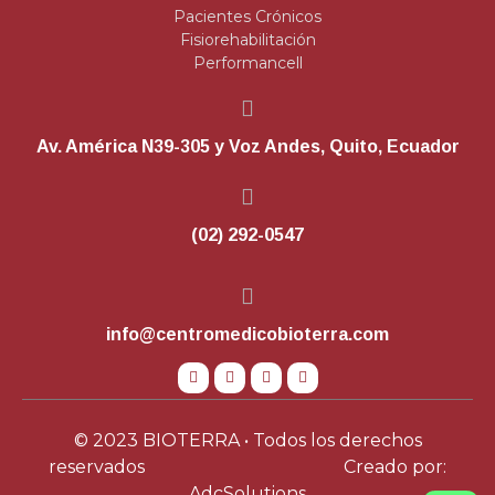
Pacientes Crónicos
Fisiorehabilitación
Performancell
Av. América N39-305 y Voz Andes, Quito, Ecuador
(02) 292-0547
info@centromedicobioterra.com
© 2023 BIOTERRA • Todos los derechos
reservados
Creado por:
AdcSolutions