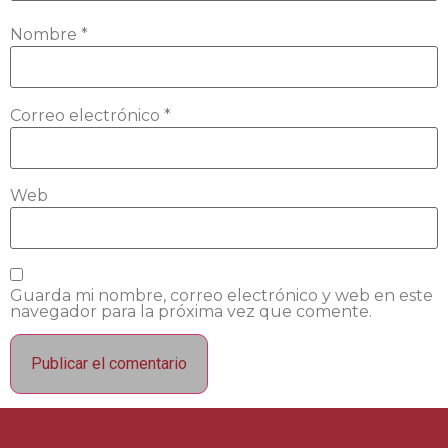
Nombre
*
Correo electrónico
*
Web
Guarda mi nombre, correo electrónico y web en este
navegador para la próxima vez que comente.