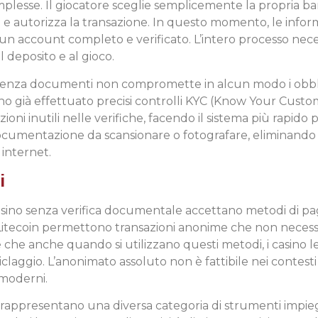
esse. Il giocatore sceglie semplicemente la propria ban
uto e autorizza la transazione. In questo momento, le info
un account completo e verificato. L’intero processo ne
deposito e al gioco.
 senza documenti non compromette in alcun modo i obblighi
nno già effettuato precisi controlli KYC (Know Your Custo
i inutili nelle verifiche, facendo il sistema più rapido per 
cumentazione da scansionare o fotografare, eliminando p
internet.
i
ni casino senza verifica documentale accettano metodi di
itecoin permettono transazioni anonime che non necessita
he anche quando si utilizzano questi metodi, i casino leg
ciclaggio. L’anonimato assoluto non è fattibile nei contest
 moderni.
e rappresentano una diversa categoria di strumenti impieg