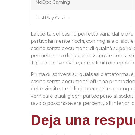
NoDoc Gaming
FastPlay Casino
La scelta del casino perfetto varia dalle pref
particolarmente ricchi, con migliaia di slot 
casino senza documenti di qualità superiore f
permettendo di giocare ovunque con la stes
il gioco consapevole, come limiti di deposit
Prima di iscriversi su qualsiasi piattaforma,
casino senza documenti offrono promozioni 
delle vincite. I migliori operatori mantengon
verificare quali giochi partecipano al soddi
tavolo possono avere percentuali inferiori
Deja una respu