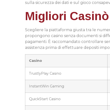
sulla sicurezza dei dati e sul gioco consape
Migliori Casin
Scegliere la piattaforma giusta tra le numero
propongono casino senza documenti si differen
pagamenti. È raccomandato controllare sempre 
assistenza prima di effettuare depositi impor
Casino
TrustlyPlay Casino
InstantWin Gaming
QuickStart Casino