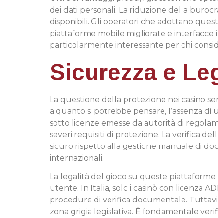
dei dati personali. La riduzione della buroc
disponibili. Gli operatori che adottano ques
piattaforme mobile migliorate e interfacce i
particolarmente interessante per chi conside
Sicurezza e Leg
La questione della protezione nei casino se
a quanto si potrebbe pensare, l’assenza di 
sotto licenze emesse da autorità di rego
severi requisiti di protezione. La verifica 
sicuro rispetto alla gestione manuale di doc
internazionali.
La legalità del gioco su queste piattaforme d
utente. In Italia, solo i casinò con licenza
procedure di verifica documentale. Tuttavia
zona grigia legislativa. È fondamentale veri