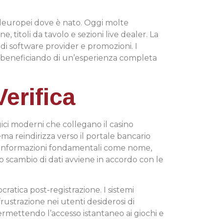
rdeuropei dove è nato. Oggi molte
itoli da tavolo e sezioni live dealer. La
 di software provider e promozioni. I
à, beneficiando di un’esperienza completa
erifica
ici moderni che collegano il casino
a reindirizza verso il portale bancario
o informazioni fondamentali come nome,
o scambio di dati avviene in accordo con le
ratica post-registrazione. I sistemi
ustrazione nei utenti desiderosi di
permettendo l’accesso istantaneo ai giochi e