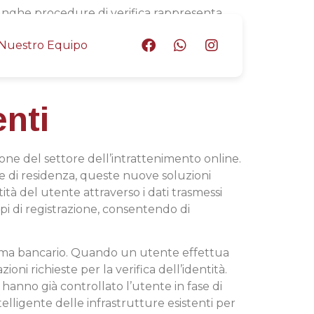
lunghe procedure di verifica rappresenta
 gioco immediate e casino senza documenti
Nuestro Equipo
eta analizza come sia possibile giocare in
omettere la protezione dei giocatori.
nti
ne del settore dell’intrattenimento online.
ve di residenza, queste nuove soluzioni
tità del utente attraverso i dati trasmessi
pi di registrazione, consentendo di
istema bancario. Quando un utente effettua
ni richieste per la verifica dell’identità.
anno già controllato l’utente in fase di
elligente delle infrastrutture esistenti per