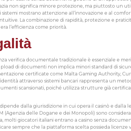
razia non significa minore protezione, ma piuttosto un uti
ti sistemi mostrano attenzione all’innovazione e al comfo
ntuitive. La combinazione di rapidità, protezione e pratic
ra l’efficienza come priorità.
alità
nza verifica documentale tradizionale è essenziale e mer
upload di documenti non implica minori standard di sicu
lamentazione certificate come Malta Gaming Authority, 
dell’identità attraverso sistemi bancari rappresenta un m
umenti scansionati, poiché utilizza strutture già certific
ipende dalla giurisdizione in cui opera il casinò e dalla l
 ADM (Agenzia delle Dogane e dei Monopoli) sono considera
, molti giocatori italiani entrano a casino senza docume
ficare sempre che la piattaforma scelta possieda licenze 