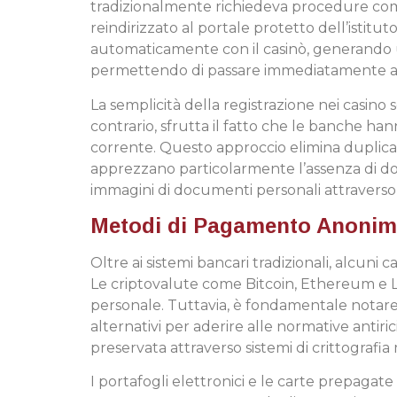
tradizionalmente richiedeva procedure compl
reindirizzato al portale protetto dell’istit
automaticamente con il casinò, generando 
permettendo di passare immediatamente al 
La semplicità della registrazione nei casino
contrario, sfrutta il fatto che le banche ha
corrente. Questo approccio elimina duplicazion
apprezzano particolarmente l’assenza di do
immagini di documenti personali attraverso 
Metodi di Pagamento Anonim
Oltre ai sistemi bancari tradizionali, alcu
Le criptovalute come Bitcoin, Ethereum e L
personale. Tuttavia, è fondamentale notare c
alternativi per aderire alle normative antiri
preservata attraverso sistemi di crittografia
I portafogli elettronici e le carte prepagat