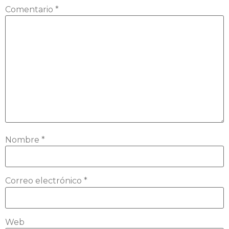
Comentario
*
Nombre
*
Correo electrónico
*
Web