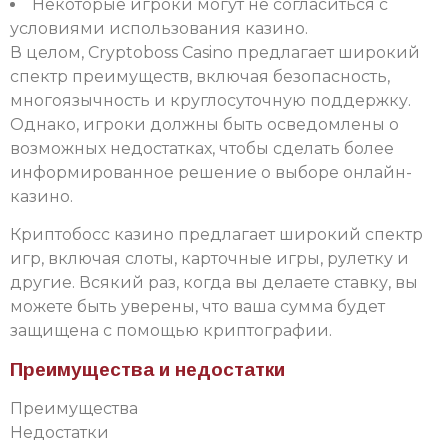
Некоторые игроки могут не согласиться с
условиями использования казино.
В целом, Cryptoboss Casino предлагает широкий
спектр преимуществ, включая безопасность,
многоязычность и круглосуточную поддержку.
Однако, игроки должны быть осведомлены о
возможных недостатках, чтобы сделать более
информированное решение о выборе онлайн-
казино.
Криптобосс казино предлагает широкий спектр
игр, включая слоты, карточные игры, рулетку и
другие. Всякий раз, когда вы делаете ставку, вы
можете быть уверены, что ваша сумма будет
защищена с помощью криптографии.
Преимущества и недостатки
Преимущества
Недостатки