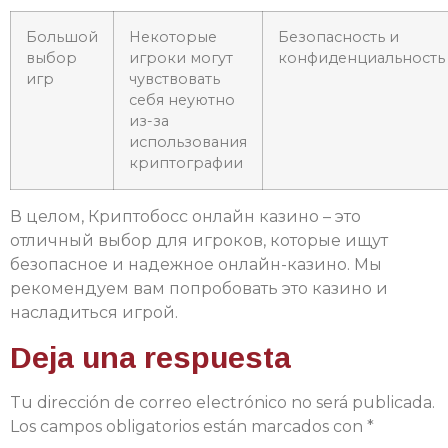
Большой
Некоторые
Безопасность и
выбор
игроки могут
конфиденциальность
игр
чувствовать
себя неуютно
из-за
использования
криптографии
В целом, Криптобосс онлайн казино – это
отличный выбор для игроков, которые ищут
безопасное и надежное онлайн-казино. Мы
рекомендуем вам попробовать это казино и
насладиться игрой.
Deja una respuesta
Tu dirección de correo electrónico no será publicada.
Los campos obligatorios están marcados con
*