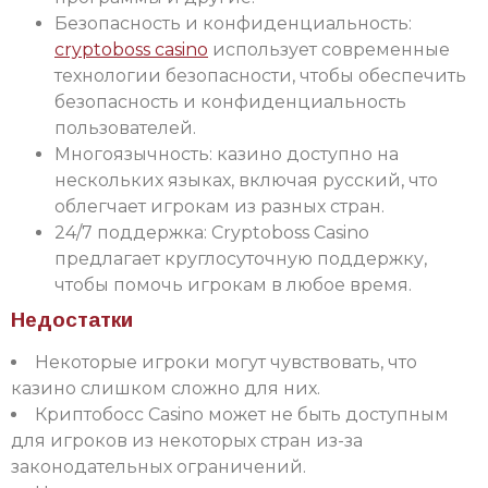
Безопасность и конфиденциальность:
cryptoboss casino
использует современные
технологии безопасности, чтобы обеспечить
безопасность и конфиденциальность
пользователей.
Многоязычность: казино доступно на
нескольких языках, включая русский, что
облегчает игрокам из разных стран.
24/7 поддержка: Cryptoboss Casino
предлагает круглосуточную поддержку,
чтобы помочь игрокам в любое время.
Недостатки
Некоторые игроки могут чувствовать, что
казино слишком сложно для них.
Криптобосс Casino может не быть доступным
для игроков из некоторых стран из-за
законодательных ограничений.