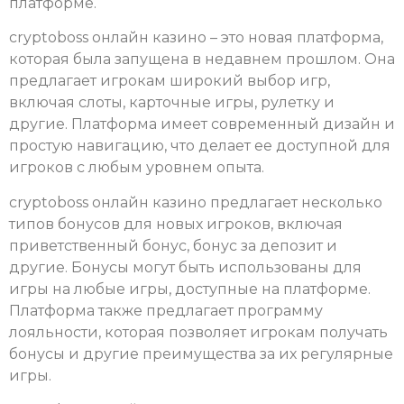
платформе.
cryptoboss онлайн казино – это новая платформа,
которая была запущена в недавнем прошлом. Она
предлагает игрокам широкий выбор игр,
включая слоты, карточные игры, рулетку и
другие. Платформа имеет современный дизайн и
простую навигацию, что делает ее доступной для
игроков с любым уровнем опыта.
cryptoboss онлайн казино предлагает несколько
типов бонусов для новых игроков, включая
приветственный бонус, бонус за депозит и
другие. Бонусы могут быть использованы для
игры на любые игры, доступные на платформе.
Платформа также предлагает программу
лояльности, которая позволяет игрокам получать
бонусы и другие преимущества за их регулярные
игры.