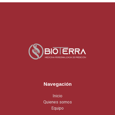
Navegación
Inicio
Quienes somos
Equipo