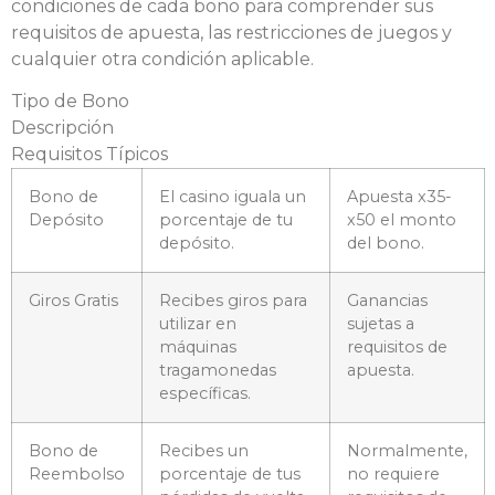
condiciones de cada bono para comprender sus
requisitos de apuesta, las restricciones de juegos y
cualquier otra condición aplicable.
Tipo de Bono
Descripción
Requisitos Típicos
Bono de
El casino iguala un
Apuesta x35-
Depósito
porcentaje de tu
x50 el monto
depósito.
del bono.
Giros Gratis
Recibes giros para
Ganancias
utilizar en
sujetas a
máquinas
requisitos de
tragamonedas
apuesta.
específicas.
Bono de
Recibes un
Normalmente,
Reembolso
porcentaje de tus
no requiere