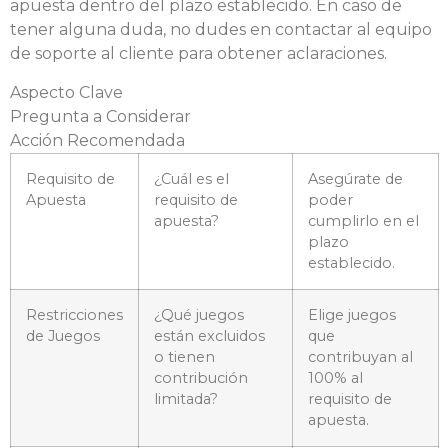
apuesta dentro del plazo establecido. En caso de
tener alguna duda, no dudes en contactar al equipo
de soporte al cliente para obtener aclaraciones.
Aspecto Clave
Pregunta a Considerar
Acción Recomendada
Requisito de
¿Cuál es el
Asegúrate de
Apuesta
requisito de
poder
apuesta?
cumplirlo en el
plazo
establecido.
Restricciones
¿Qué juegos
Elige juegos
de Juegos
están excluidos
que
o tienen
contribuyan al
contribución
100% al
limitada?
requisito de
apuesta.