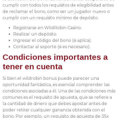
cumplir con todos los requisitos de elegibilidad antes
de reclamar el bono, como ser un jugador nuevo o
cumplir con un requisito mínimo de depósito.
Registrarse en WildRobin Casino.
Realizar un depósito.
Ingresar el código del bono (si aplica).
Contactar al soporte (si es necesario).
Condiciones importantes a
tener en cuenta
Si bien el wildrobin bonus puede parecer una
oportunidad fantástica, es esencial comprender las
condiciones asociadas a él. Una de las condiciones más
comunes es el requisito de apuesta, que se refiere a
la cantidad de dinero que debes apostar antes de
poder retirar cualquier ganancia obtenida con el
bono. Por ejemplo, un requisito de apuesta de 35x