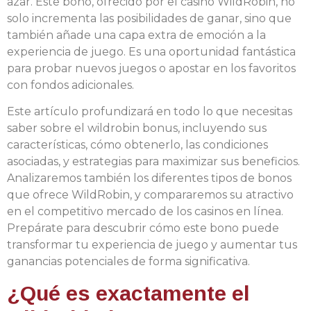
azar. Este bono, ofrecido por el casino WildRobin, no
solo incrementa las posibilidades de ganar, sino que
también añade una capa extra de emoción a la
experiencia de juego. Es una oportunidad fantástica
para probar nuevos juegos o apostar en los favoritos
con fondos adicionales.
Este artículo profundizará en todo lo que necesitas
saber sobre el wildrobin bonus, incluyendo sus
características, cómo obtenerlo, las condiciones
asociadas, y estrategias para maximizar sus beneficios.
Analizaremos también los diferentes tipos de bonos
que ofrece WildRobin, y compararemos su atractivo
en el competitivo mercado de los casinos en línea.
Prepárate para descubrir cómo este bono puede
transformar tu experiencia de juego y aumentar tus
ganancias potenciales de forma significativa.
¿Qué es exactamente el