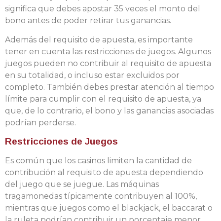
significa que debes apostar 35 veces el monto del
bono antes de poder retirar tus ganancias.
Además del requisito de apuesta, es importante
tener en cuenta las restricciones de juegos. Algunos
juegos pueden no contribuir al requisito de apuesta
en su totalidad, o incluso estar excluidos por
completo. También debes prestar atención al tiempo
límite para cumplir con el requisito de apuesta, ya
que, de lo contrario, el bono y las ganancias asociadas
podrían perderse.
Restricciones de Juegos
Es común que los casinos limiten la cantidad de
contribución al requisito de apuesta dependiendo
del juego que se juegue. Las máquinas
tragamonedas típicamente contribuyen al 100%,
mientras que juegos como el blackjack, el baccarat o
la ruleta podrían contribuir un porcentaje menor,