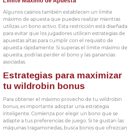
Límite Máximo de Apuesta
Algunos casinos también establecen un límite
máximo de apuesta que puedes realizar mientras
utilizas un bono activo. Esta restricción está diseñada
para evitar que los jugadores utilicen estrategias de
apuestas altas para cumplir con el requisito de
apuesta rápidamente. Si superas el límite máximo de
apuesta, podrías perder el bono y las ganancias
asociadas.
Estrategias para maximizar
tu wildrobin bonus
Para obtener el máximo provecho de tu wildrobin
bonus, es importante adoptar una estrategia
inteligente. Comienza por elegir un bono que se
adapte a tus preferencias de juego. Si te gustan las
máquinas tragamonedas, busca bonos que ofrezcan