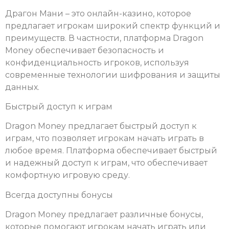
Драгон Мани – это онлайн-казино, которое
предлагает игрокам широкий спектр функций и
преимуществ. В частности, платформа Dragon
Money обеспечивает безопасность и
конфиденциальность игроков, используя
современные технологии шифрования и защиты
данных.
Быстрый доступ к играм
Dragon Money предлагает быстрый доступ к
играм, что позволяет игрокам начать играть в
любое время. Платформа обеспечивает быстрый
и надежный доступ к играм, что обеспечивает
комфортную игровую среду.
Всегда доступны бонусы
Dragon Money предлагает различные бонусы,
которые помогают игрокам начать играть или