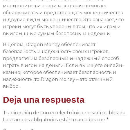
мониторинга и анализа, которая помогает
обнаруживать и предотвращать мошенничество
и другие виды мошенничества. Это означает, что
игроки могут быть уверены в том, что их игры и
выигрышные суммы безопасны и надежны.
В целом, Dragon Money обеспечивает
безопасность и надежность своих игроков,
предлагая им безопасный и надежный способ
играть в игры на деньги. Если вы ищете онлайн-
казино, которое обеспечивает безопасность и
надежность, то Dragon Money – это отличный
выбор.
Deja una respuesta
Tu dirección de correo electrónico no será publicada.
Los campos obligatorios están marcados con
*