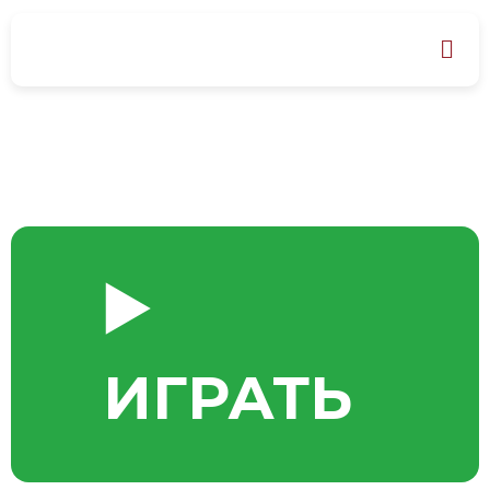
Онлайн казино
Dragon Money
(Драгон Мани) 2026 –
обзор платформы
▶️
ИГРАТЬ