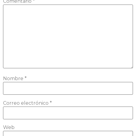
Comentario
*
Nombre
*
Correo electrónico
*
Web