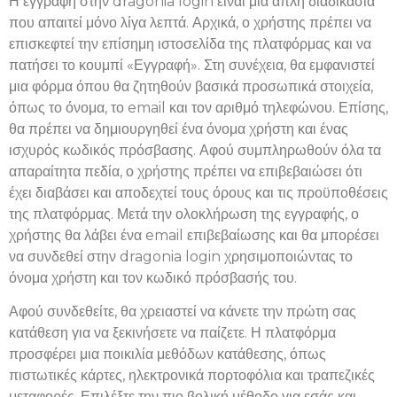
Η εγγραφή στην dragonia login είναι μια απλή διαδικασία
που απαιτεί μόνο λίγα λεπτά. Αρχικά, ο χρήστης πρέπει να
επισκεφτεί την επίσημη ιστοσελίδα της πλατφόρμας και να
πατήσει το κουμπί «Εγγραφή». Στη συνέχεια, θα εμφανιστεί
μια φόρμα όπου θα ζητηθούν βασικά προσωπικά στοιχεία,
όπως το όνομα, το email και τον αριθμό τηλεφώνου. Επίσης,
θα πρέπει να δημιουργηθεί ένα όνομα χρήστη και ένας
ισχυρός κωδικός πρόσβασης. Αφού συμπληρωθούν όλα τα
απαραίτητα πεδία, ο χρήστης πρέπει να επιβεβαιώσει ότι
έχει διαβάσει και αποδεχτεί τους όρους και τις προϋποθέσεις
της πλατφόρμας. Μετά την ολοκλήρωση της εγγραφής, ο
χρήστης θα λάβει ένα email επιβεβαίωσης και θα μπορέσει
να συνδεθεί στην dragonia login χρησιμοποιώντας το
όνομα χρήστη και τον κωδικό πρόσβασής του.
Αφού συνδεθείτε, θα χρειαστεί να κάνετε την πρώτη σας
κατάθεση για να ξεκινήσετε να παίζετε. Η πλατφόρμα
προσφέρει μια ποικιλία μεθόδων κατάθεσης, όπως
πιστωτικές κάρτες, ηλεκτρονικά πορτοφόλια και τραπεζικές
μεταφορές. Επιλέξτε την πιο βολική μέθοδο για εσάς και