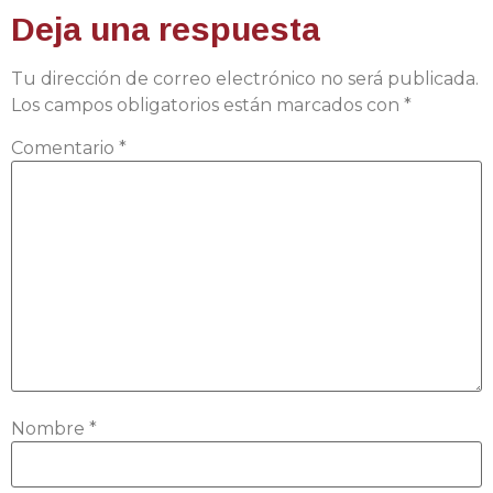
Deja una respuesta
Tu dirección de correo electrónico no será publicada.
Los campos obligatorios están marcados con
*
Comentario
*
Nombre
*