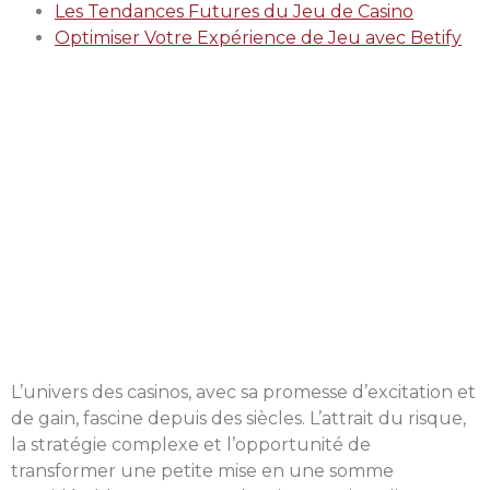
Les Tendances Futures du Jeu de Casino
Optimiser Votre Expérience de Jeu avec Betify
Éloquence du Pari :
Stratégies Gagnantes
et Analyse Pointue
grâce à betify pour des
Expériences
Inoubliables.
L’univers des casinos, avec sa promesse d’excitation et
de gain, fascine depuis des siècles. L’attrait du risque,
la stratégie complexe et l’opportunité de
transformer une petite mise en une somme