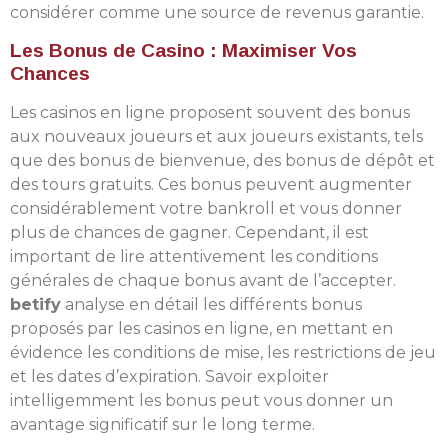
considérer comme une source de revenus garantie.
Les Bonus de Casino : Maximiser Vos
Chances
Les casinos en ligne proposent souvent des bonus
aux nouveaux joueurs et aux joueurs existants, tels
que des bonus de bienvenue, des bonus de dépôt et
des tours gratuits. Ces bonus peuvent augmenter
considérablement votre bankroll et vous donner
plus de chances de gagner. Cependant, il est
important de lire attentivement les conditions
générales de chaque bonus avant de l’accepter.
betify
analyse en détail les différents bonus
proposés par les casinos en ligne, en mettant en
évidence les conditions de mise, les restrictions de jeu
et les dates d’expiration. Savoir exploiter
intelligemment les bonus peut vous donner un
avantage significatif sur le long terme.