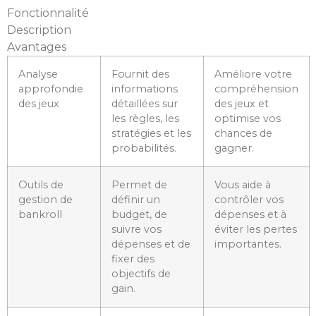
Fonctionnalité
Description
Avantages
Analyse
Fournit des
Améliore votre
approfondie
informations
compréhension
des jeux
détaillées sur
des jeux et
les règles, les
optimise vos
stratégies et les
chances de
probabilités.
gagner.
Outils de
Permet de
Vous aide à
gestion de
définir un
contrôler vos
bankroll
budget, de
dépenses et à
suivre vos
éviter les pertes
dépenses et de
importantes.
fixer des
objectifs de
gain.