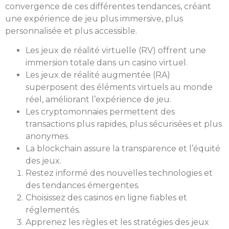
convergence de ces différentes tendances, créant
une expérience de jeu plus immersive, plus
personnalisée et plus accessible.
Les jeux de réalité virtuelle (RV) offrent une
immersion totale dans un casino virtuel.
Les jeux de réalité augmentée (RA)
superposent des éléments virtuels au monde
réel, améliorant l’expérience de jeu.
Les cryptomonnaies permettent des
transactions plus rapides, plus sécurisées et plus
anonymes.
La blockchain assure la transparence et l’équité
des jeux.
Restez informé des nouvelles technologies et
des tendances émergentes.
Choisissez des casinos en ligne fiables et
réglementés.
Apprenez les règles et les stratégies des jeux