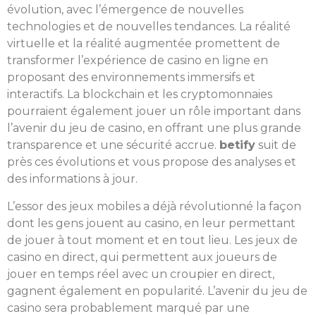
évolution, avec l’émergence de nouvelles
technologies et de nouvelles tendances. La réalité
virtuelle et la réalité augmentée promettent de
transformer l’expérience de casino en ligne en
proposant des environnements immersifs et
interactifs. La blockchain et les cryptomonnaies
pourraient également jouer un rôle important dans
l’avenir du jeu de casino, en offrant une plus grande
transparence et une sécurité accrue.
betify
suit de
près ces évolutions et vous propose des analyses et
des informations à jour.
L’essor des jeux mobiles a déjà révolutionné la façon
dont les gens jouent au casino, en leur permettant
de jouer à tout moment et en tout lieu. Les jeux de
casino en direct, qui permettent aux joueurs de
jouer en temps réel avec un croupier en direct,
gagnent également en popularité. L’avenir du jeu de
casino sera probablement marqué par une