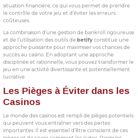
situation financière, ce qui vous permet de prendre
le contrôle de votre jeu et d’éviter les erreurs
coûteuses.
La combinaison d’une gestion de bankroll rigoureuse
et de l’utilisation des outils de
betify
constitue une
approche puissante pour maximiser vos chances de
succès au casino. En adoptant une approche
disciplinée et rationnelle, vous pouvez transformer le
jeu en une activité divertissante et potentiellement
lucrative.
Les Pièges à Éviter dans les
Casinos
Le monde des casinos est rempli de pièges potentiels
qui peuvent vous entraîner vers des pertes
importantes. Il est essentiel d’être conscient de ces
pièges et de savoir comment les éviter. Parmi les