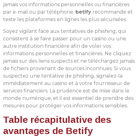
jamais vos informations personnelles ou financières
par e-mail ou par téléphone.
betify
recommande et
teste les plateformes en lignes les plus sécurisées.
Soyez vigilant face aux tentatives de phishing, qui
consistent à se faire passer pour un casino ou une
autre institution financière afin de voler vos
informations personnelles et financières. Ne cliquez
jamais sur des liens suspects et ne téléchargez jamais
de fichiers provenant de sources inconnues. Si vous
suspectez une tentative de phishing, signalez-la
immédiatement au casino et à votre fournisseur de
services financiers. La prudence est de mise dans le
monde numérique, et il est essentiel de prendre des
mesures pour protéger vos informations sensibles.
Table récapitulative des
avantages de Betify