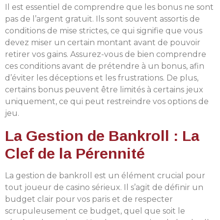
Il est essentiel de comprendre que les bonus ne sont
pas de l’argent gratuit. Ils sont souvent assortis de
conditions de mise strictes, ce qui signifie que vous
devez miser un certain montant avant de pouvoir
retirer vos gains. Assurez-vous de bien comprendre
ces conditions avant de prétendre à un bonus, afin
d’éviter les déceptions et les frustrations. De plus,
certains bonus peuvent être limités à certains jeux
uniquement, ce qui peut restreindre vos options de
jeu.
La Gestion de Bankroll : La
Clef de la Pérennité
La gestion de bankroll est un élément crucial pour
tout joueur de casino sérieux. Il s’agit de définir un
budget clair pour vos paris et de respecter
scrupuleusement ce budget, quel que soit le