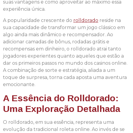
suas vantagens e como aproveitar ao máximo essa
experiência única.
A popularidade crescente do
rolldorado
reside na
sua capacidade de transformar um jogo clássico em
algo ainda mais dinâmico e recompensador. Ao
adicionar camadas de bônus, rodadas grátis e
recompensas em dinheiro, o rolldorado atrai tanto
jogadores experientes quanto aqueles que estão a
dar os primeiros passos no mundo dos casinos online.
A combinação de sorte e estratégia, aliada a um
toque de surpresa, torna cada aposta uma aventura
emocionante.
A Essência do Rolldorado:
Uma Exploração Detalhada
O rolldorado, em sua essência, representa uma
evolução da tradicional roleta online. Ao invés de se