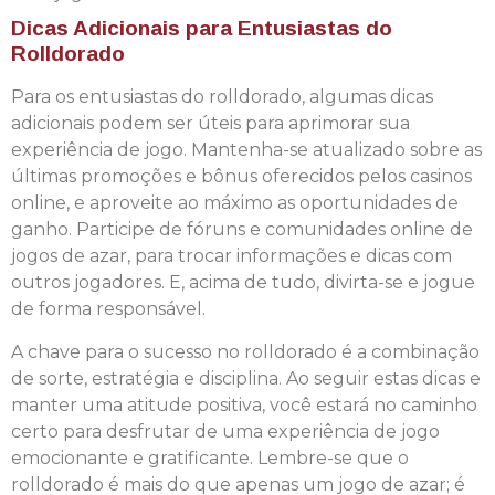
Dicas Adicionais para Entusiastas do
Rolldorado
Para os entusiastas do rolldorado, algumas dicas
adicionais podem ser úteis para aprimorar sua
experiência de jogo. Mantenha-se atualizado sobre as
últimas promoções e bônus oferecidos pelos casinos
online, e aproveite ao máximo as oportunidades de
ganho. Participe de fóruns e comunidades online de
jogos de azar, para trocar informações e dicas com
outros jogadores. E, acima de tudo, divirta-se e jogue
de forma responsável.
A chave para o sucesso no rolldorado é a combinação
de sorte, estratégia e disciplina. Ao seguir estas dicas e
manter uma atitude positiva, você estará no caminho
certo para desfrutar de uma experiência de jogo
emocionante e gratificante. Lembre-se que o
rolldorado é mais do que apenas um jogo de azar; é