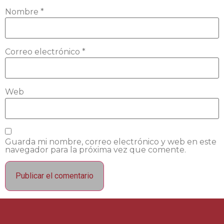
Nombre
*
Correo electrónico
*
Web
Guarda mi nombre, correo electrónico y web en este
navegador para la próxima vez que comente.