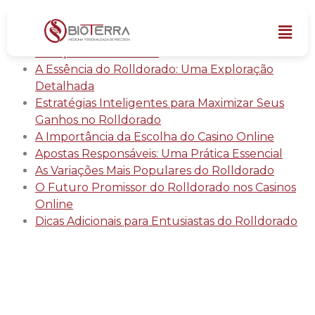
Embarque numa Aventura Premiada:
Rolldorado Desvenda um Universo de Ganhos e
Emoções Sem Limites.
A Essência do Rolldorado: Uma Exploração
Detalhada
Estratégias Inteligentes para Maximizar Seus
Ganhos no Rolldorado
A Importância da Escolha do Casino Online
Apostas Responsáveis: Uma Prática Essencial
As Variações Mais Populares do Rolldorado
O Futuro Promissor do Rolldorado nos Casinos
Online
Dicas Adicionais para Entusiastas do Rolldorado
Embarque numa
Aventura Premiada: