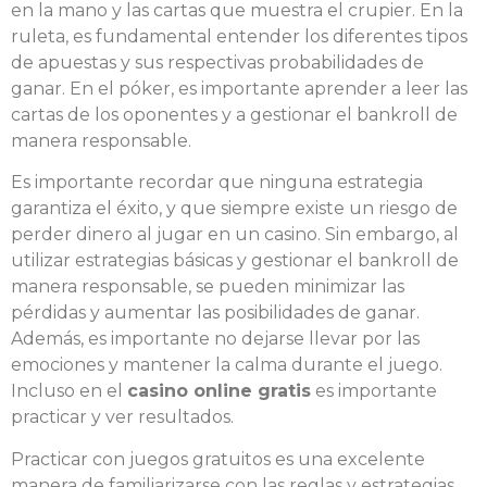
en la mano y las cartas que muestra el crupier. En la
ruleta, es fundamental entender los diferentes tipos
de apuestas y sus respectivas probabilidades de
ganar. En el póker, es importante aprender a leer las
cartas de los oponentes y a gestionar el bankroll de
manera responsable.
Es importante recordar que ninguna estrategia
garantiza el éxito, y que siempre existe un riesgo de
perder dinero al jugar en un casino. Sin embargo, al
utilizar estrategias básicas y gestionar el bankroll de
manera responsable, se pueden minimizar las
pérdidas y aumentar las posibilidades de ganar.
Además, es importante no dejarse llevar por las
emociones y mantener la calma durante el juego.
Incluso en el
casino online gratis
es importante
practicar y ver resultados.
Practicar con juegos gratuitos es una excelente
manera de familiarizarse con las reglas y estrategias