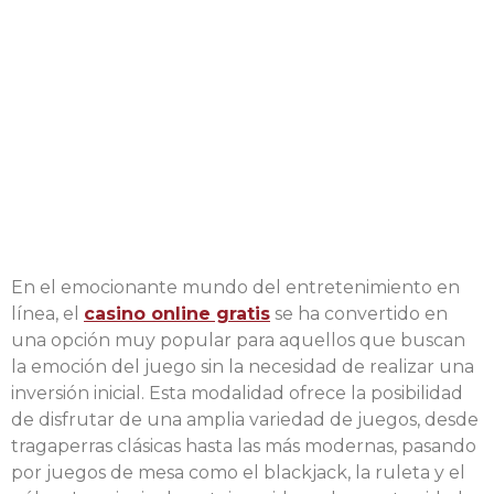
te esperan en el mejor
casino online gratis
para una diversión sin
límites y sin
compromiso inicial.
En el emocionante mundo del entretenimiento en
línea, el
casino online gratis
se ha convertido en
una opción muy popular para aquellos que buscan
la emoción del juego sin la necesidad de realizar una
inversión inicial. Esta modalidad ofrece la posibilidad
de disfrutar de una amplia variedad de juegos, desde
tragaperras clásicas hasta las más modernas, pasando
por juegos de mesa como el blackjack, la ruleta y el