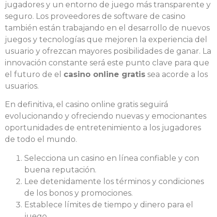
jugadores y un entorno de juego más transparente y
seguro. Los proveedores de software de casino
también están trabajando en el desarrollo de nuevos
juegos y tecnologías que mejoren la experiencia del
usuario y ofrezcan mayores posibilidades de ganar. La
innovación constante será este punto clave para que
el futuro de el
casino online gratis
sea acorde a los
usuarios.
En definitiva, el casino online gratis seguirá
evolucionando y ofreciendo nuevas y emocionantes
oportunidades de entretenimiento a los jugadores
de todo el mundo.
Selecciona un casino en línea confiable y con
buena reputación.
Lee detenidamente los términos y condiciones
de los bonos y promociones.
Establece límites de tiempo y dinero para el
juego.