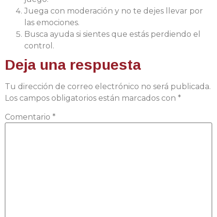
Juega con moderación y no te dejes llevar por
las emociones.
Busca ayuda si sientes que estás perdiendo el
control.
Deja una respuesta
Tu dirección de correo electrónico no será publicada.
Los campos obligatorios están marcados con
*
Comentario
*