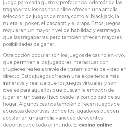
juego para cada gusto y preferencia. Además de las
tragaperras, los casinos online ofrecen una amplia
selección de juegos de mesa, como el blackjack, la
ruleta, el póker, el baccarat y el craps. Estos juegos
requieren un mayor nivel de habilidad y estrategia
que las tragaperras, pero también ofrecen mayores
posibilidades de ganar.
Otra opción popular son los juegos de casino en vivo,
que permiten a los jugadores interactuar con
crupieres reales a través de transmisiones de video en
directo. Estos juegos ofrecen una experiencia más
inmersiva y realista que los juegos virtuales, y son
ideales para aquellos que buscan la emoción de
jugar en un casino físico desde la comodidad de su
hogar. Algunos casinos también ofrecen juegos de
apuestas deportivas, donde los jugadores pueden
apostar en una amplia variedad de eventos
deportivos de todo el mundo. El
casino online