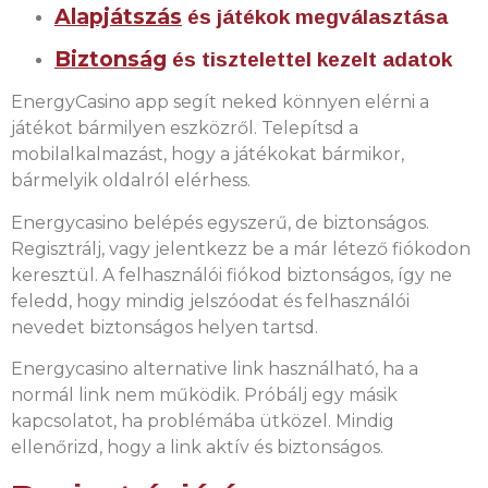
Alapjátszás
és játékok megválasztása
Biztonság
és tisztelettel kezelt adatok
EnergyCasino app segít neked könnyen elérni a
játékot bármilyen eszközről. Telepítsd a
mobilalkalmazást, hogy a játékokat bármikor,
bármelyik oldalról elérhess.
Energycasino belépés egyszerű, de biztonságos.
Regisztrálj, vagy jelentkezz be a már létező fiókodon
keresztül. A felhasználói fiókod biztonságos, így ne
feledd, hogy mindig jelszóodat és felhasználói
nevedet biztonságos helyen tartsd.
Energycasino alternative link használható, ha a
normál link nem működik. Próbálj egy másik
kapcsolatot, ha problémába ütközel. Mindig
ellenőrizd, hogy a link aktív és biztonságos.