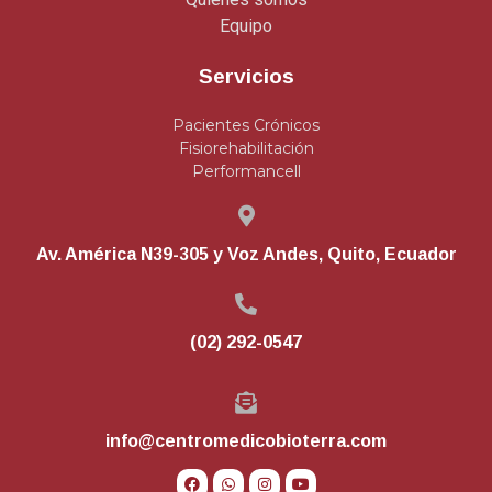
Equipo
Servicios
Pacientes Crónicos
Fisiorehabilitación
Performancell
Av. América N39-305 y Voz Andes, Quito, Ecuador
(02) 292-0547
info@centromedicobioterra.com