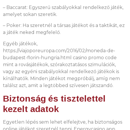
– Baccarat: Egyszerű szabályokkal rendelkező játék,
amelyet sokan szeretik.
– Poker: Ha szeretnél a társas játékot és a taktikát, ez
a játék neked megfelelő.
Egyéb játékok,
https://viajoporeuropa.com/2016/02/moneda-de-
budapest-florin-hungria.html casino promo code
mint a rovásjátékok, szórakoztatásos szimulációk,
vagy az egyéni szabályokkal rendelkező játékok is
kínálhatók. Minden játékot megpróbálj, amíg nem
találsz azt, amit a legtöbbed szívesen játszandó.
Biztonság és tisztelettel
kezelt adatok
Egyetlen lépés sem lehet elfelejtve, ha biztonságos
online játékot szeretnél tenni. Energycasino app