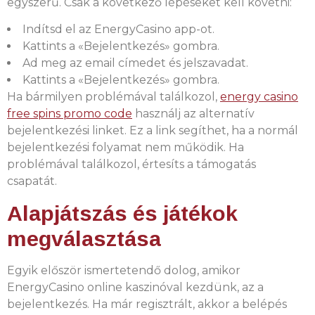
egyszerű. Csak a következő lépéseket kell követni:
Indítsd el az EnergyCasino app-ot.
Kattints a «Bejelentkezés» gombra.
Ad meg az email címedet és jelszavadat.
Kattints a «Bejelentkezés» gombra.
Ha bármilyen problémával találkozol,
energy casino
free spins promo code
használj az alternatív
bejelentkezési linket. Ez a link segíthet, ha a normál
bejelentkezési folyamat nem működik. Ha
problémával találkozol, értesíts a támogatás
csapatát.
Alapjátszás és játékok
megválasztása
Egyik először ismertetendő dolog, amikor
EnergyCasino online kaszinóval kezdünk, az a
bejelentkezés. Ha már regisztrált, akkor a belépés