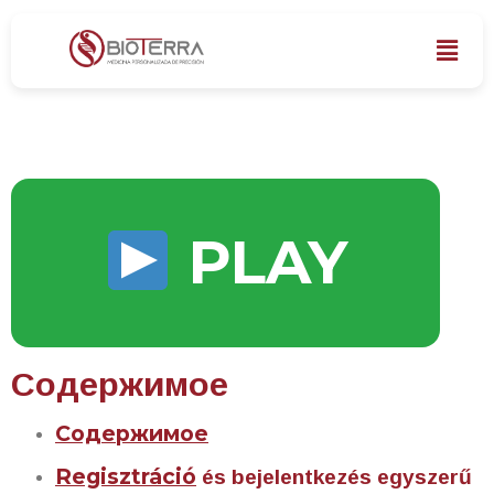
EnergyCasino online
kaszinó kezdőknek –
alapvető tudnivalók
PLAY
Содержимое
Содержимое
Regisztráció
és bejelentkezés egyszerű