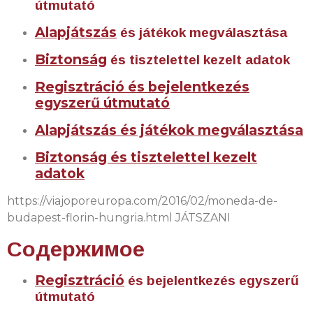
útmutató
Alapjátszás
és játékok megválasztása
Biztonság
és tisztelettel kezelt adatok
Regisztráció és bejelentkezés
egyszerű útmutató
Alapjátszás és játékok megválasztása
Biztonság és tisztelettel kezelt
adatok
https://viajoporeuropa.com/2016/02/moneda-de-
budapest-florin-hungria.html JÁTSZANI
Содержимое
Regisztráció
és bejelentkezés egyszerű
útmutató